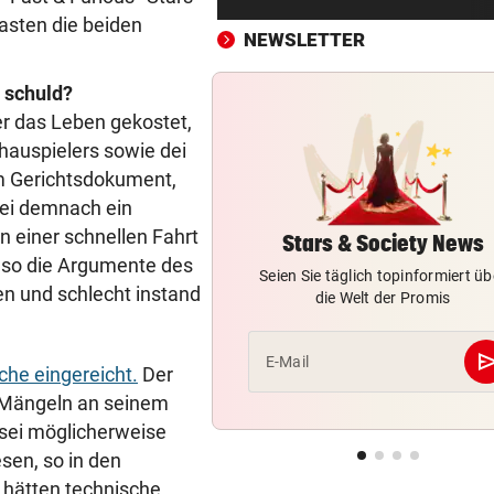
Erste Anklage gegen Israeli s
asten die beiden
Gaza-Krieg
NEWSLETTER
STIMMEN ZUM SPIEL
vor 
 schuld?
Sportboss Katzer: „Fahren
r das Leben gekostet,
superhappy nach Hause“
chauspielers sowie dei
m Gerichtsdokument,
ORKAN, KEIN STROM & CO
vor 
 sei demnach ein
Skurrilitäten in der Red Bull
n einer schnellen Fahrt
häufen sich
Stars & Society News
 so die Argumente des
Seien Sie täglich topinformiert üb
WASSERSPRINGEN
vor 
en und schlecht instand
die Welt der Promis
Knoll bei EM Achter vom Tur
Lotfi auf Rang 12!
se
E-Mail
he eingereicht.
Der
SCHON NÄCHSTE SAISON
vor 
n Mängeln an seinem
F1-Boss verrät: Es wird mehr
sei möglicherweise
Sprintrennen geben
sen, so in den
hätten technische
FREISPRÜCHE REGEN AUF
vor 