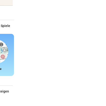
 Spiele
u
Snake
zeigen