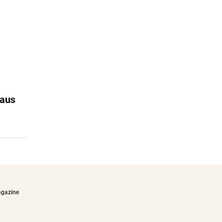
haus
Turtle Bay
Aus dem Weg, hier kommen wir!
€19,90
agazine