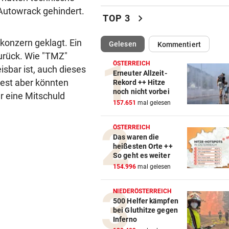
Autowrack gehindert.
Katzentöter-Anwalt: „Nie so 
chevron_right
TOP 3
Hass begegnet“
konzern geklagt. Ein
(ausgewählt)
Gelesen
Kommentiert
TRUMP DROHT:
vor 
urück. Wie "TMZ"
Lange Haftstrafen für Berich
ÖSTERREICH
isbar ist, auch dieses
über Waffenengpässe
Erneuter Allzeit-
est aber könnten
Rekord ++ Hitze
noch nicht vorbei
CONFERENCE LEAGUE
vor 
r eine Mitschuld
157.651
mal gelesen
Sieg! Austria stößt die Tür z
Play-off weit auf
ÖSTERREICH
Das waren die
MITTEN IN HITZEWELLE
vor 
heißesten Orte ++
Irre! Salzburg – Pafos wegen
So geht es weiter
Sintflut unterbrochen
154.996
mal gelesen
RADSPORT
vor 
NIEDERÖSTERREICH
Reusser vor Ventoux-Etappe
500 Helfer kämpfen
bei Gluthitze gegen
weiter im Gelben Trikot
Inferno