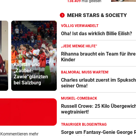
138.409
mal gelesen
KEIN ARSENAL-WECHSEL
vor 
Vinicius Jr. verlängert bei Re
MEHR STARS & SOCIETY
Madrid bis 2032
VÖLLIG VERWANDELT
UKRAINISCHER ANGRIFF?
vor 
Oha! Ist das wirklich Billie Eilish?
Vor Oman havarierter Tanker
Ölkatastrophe droht
„JEDE MENGE HILFE“
Rihanna braucht ein Team für ihre
„VERSTEHE ICH NICHT“
vor 
Kinder
Kapitän und
Katzentöter
ÖFB-Kicker Wimmer packt ü
n
„Zauber-
TV-Star geht mit
Anwalt: „Ni
BALMORAL MUSS WARTEN!
Morddrohungen aus
Zawie“glänzten
Kanzler Stocker
viel Hass
Charles urlaubt zuerst im Spuksch
bei Salzburg
hart ins Gericht
begegnet“
seiner Oma!
MUSKEL-COMEBACK
Russell Crowe: 25 Kilo Übergewic
wegtrainiert!
TRAURIGER BLOGEINTRAG
Sorge um Fantasy-Genie George R
ein Kommentieren mehr