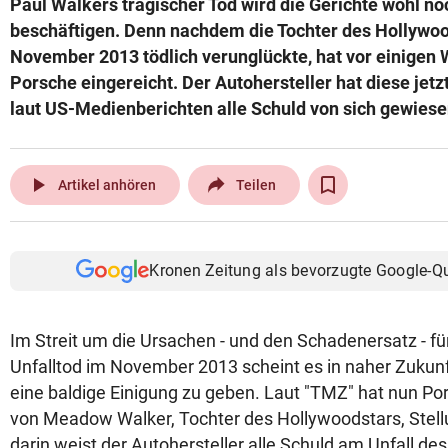
Paul Walkers tragischer Tod wird die Gerichte wohl noc
© Krone Multimedia GmbH & Co KG 2026
beschäftigen. Denn nachdem die Tochter des Hollywoo
Muthgasse 2, 1190 Wien
November 2013 tödlich verunglückte, hat vor einigen
Porsche eingereicht. Der Autohersteller hat diese jetz
laut US-Medienberichten alle Schuld von sich gewiese
play_arrow
Artikel anhören
Teilen
Kronen Zeitung als bevorzugte Google-Q
Im Streit um die Ursachen - und den Schadenersatz - fü
Unfalltod im November 2013 scheint es in naher Zukunf
eine baldige Einigung zu geben. Laut "TMZ" hat nun Pors
von Meadow Walker, Tochter des Hollywoodstars, Ste
darin weist der Autohersteller alle Schuld am Unfall des