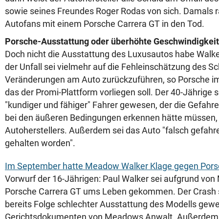
sowie seines Freundes Roger Rodas von sich. Damals r
Autofans mit einem Porsche Carrera GT in den Tod.
Porsche-Ausstattung oder überhöhte Geschwindigkeit
Doch nicht die Ausstattung des Luxusautos habe Walke
der Unfall sei vielmehr auf die Fehleinschätzung des S
Veränderungen am Auto zurückzuführen, so Porsche i
das der Promi-Plattform vorliegen soll. Der 40-Jährige
"kundiger und fähiger" Fahrer gewesen, der die Gefahre
bei den äußeren Bedingungen erkennen hätte müssen,
Autoherstellers. Außerdem sei das Auto "falsch gefahr
gehalten worden".
Im September hatte Meadow Walker Klage gegen Porsc
Vorwurf der 16-Jährigen: Paul Walker sei aufgrund vo
Porsche Carrera GT ums Leben gekommen. Der Crash 
bereits Folge schlechter Ausstattung des Modells gewe
Gerichtsdokumenten von Meadows Anwalt. Außerdem 