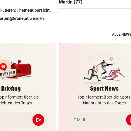
Martin (77)
skutieren:
Themenübersicht
.
forum@krone.at
wenden.
ALLE NEWS
Briefing
Sport News
opinformiert über die
Topinformiert über die Sport
ichten des Tages
Nachrichten des Tages
send
s
E-Mail
Abschicken