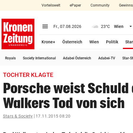
Vorteilswelt
ePaper
Community
Gewinns
close
Schließen
menu
Menü aufklappen
Fr., 07.08.2026
23°C
Wien
Abonnieren
Krone+
Österreich
Wien
Politik
Star
account_circle
arrow_right
Anmelden
Royals
Society International
Adabei Österreich
Adabei-TV
Star-S
pin_drop
arrow_right
Bundesland auswäh
Wien
TOCHTER KLAGTE
bookmark
Merkliste
Porsche weist Schuld 
Walkers Tod von sich
Suchbegriff
search
eingeben
Stars & Society
17.11.2015 08:20