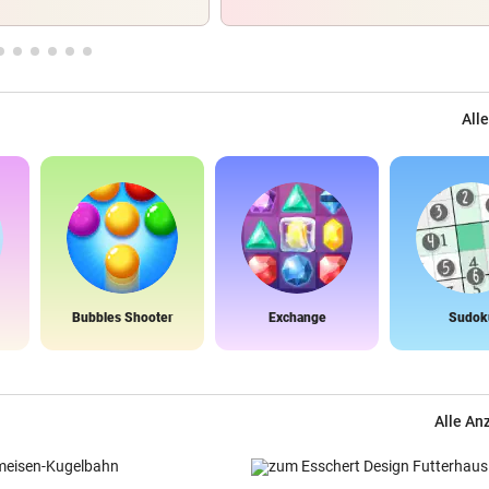
Alle
Bubbles Shooter
Exchange
Sudok
Alle An