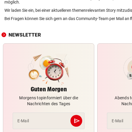
möglich.
Wir laden Sie ein, bei einer aktuelleren themenrelevanten Story mitzudi
Bei Fragen können Sie sich gern an das Community-Team per Mail an
NEWSLETTER
Guten Morgen
Morgens topinformiert über die
Abends t
Nachrichten des Tages
Nachr
send
E-Mail
E-Mail
Abschicken