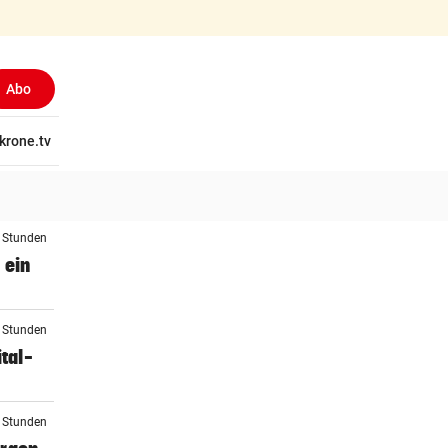
Abo
tschaft
krone.tv
Wissen
Gericht
Kolumnen
Freizeit
Reise
Ti
4 Stunden
 ein
5 Stunden
tal-
5 Stunden