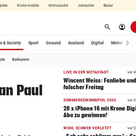
piele
Krone mobile
Immosuche
Jobsuche
Bazar
search
account_circle
Menü aufklappen
Suchen
(ausgewählt)
s & Society
Sport
Gesund
Ausland
Digital
Motor
Wir
tyle
Ballsaison
len
LIVE IN DER METASTADT
vor 
Wincent Weiss: Fanliebe und
an Paul
falscher Freitag
SOMMERGEWINNSPIEL 2026
vor 
20 x iPhone 16 mit Krone Digi
Abo zu gewinnen!
WOHL SCHWER VERLETZT
vor 