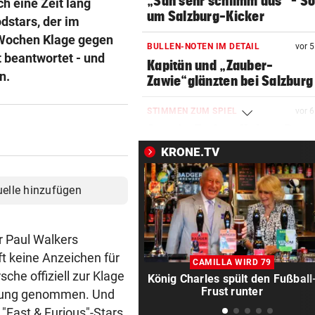
„Sah sehr schlimm aus“ – S
h eine Zeit lang
um Salzburg-Kicker
dstars, der im
 Wochen Klage gegen
BULLEN-NOTEN IM DETAIL
vor 
t beantwortet - und
Kapitän und „Zauber-
n.
Zawie“glänzten bei Salzburg
STIMMEN ZUM SPIEL
vor 
Austria-Trainer Helm: „Das
uns besser!“
KRONE.TV
KUNDENDATEN BETROFFEN
vor 
uelle hinzufügen
Cyberangriff auf Wiener
Schmuckhändler Frey Wille
r Paul Walkers
EUROPA-LEAGUE-QUALI
vor 
t keine Anzeichen für
Joker Tabakovic führt Salzbu
CAMILLA WIRD 79
Last-Minute-Sieg
che offiziell zur Klage
König Charles spült den Fußball
Frust runter
llung genommen. Und
PALÄSTINENSER GETÖTET
vor 
 "Fast & Furious"-Stars