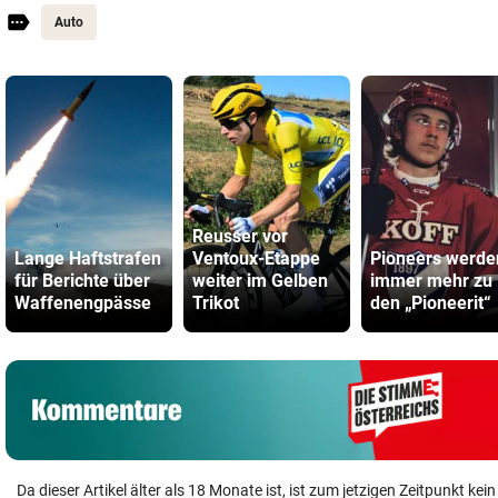
Auto
Reusser vor
Lange Haftstrafen
Ventoux-Etappe
Pioneers werde
für Berichte über
weiter im Gelben
immer mehr zu
Waffenengpässe
Trikot
den „Pioneerit“
Da dieser Artikel älter als 18 Monate ist, ist zum jetzigen Zeitpunkt k