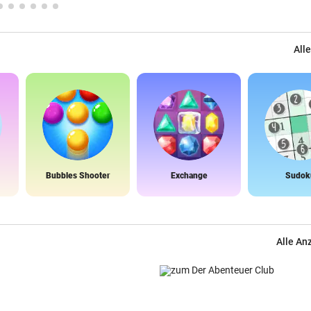
Alle
Bubbles Shooter
Exchange
Sudok
Alle An