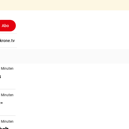
Abo
tschaft
krone.tv
Wissen
Gericht
Kolumnen
Freizeit
Reise
Ti
3 Minuten
s
7 Minuten
x-
7 Minuten