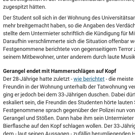
zugespitzt hätten.
Der Student soll sich in der Wohnung des Universitäts
mehr breitgemacht haben, so die Angaben des Verdäch
stellte dem Untermieter schriftlich die Kündigung für M
Daraufhin verschlimmerte sich die Situation offenbar we
Festgenommene berichtete von gegenseitigem Terror 
seinem Mitbewohner, unter anderem durch laute Musik 
Gerangel endet mit Hammerschlägen auf Kopf
Der 28-Jährige hatte zuletzt -
wie berichtet
- die meiste 
Freundin in der Wohnung unterhalb der Tatwohnung ve
ging er jedoch bei dem 33-Jährigen duschen. Dabei dürf
eskaliert sein, die Freundin des Studenten hörte lauten 
Festgenommene sprach gegenüber der Polizei nun von
Gerangel und Stößen. Dann habe ihm sein Untermieter 
Bierflasche auf den Kopf schlagen wollen. Der 33-Jährig
dem - laut seinen Aussagen - zufällig herumliegenden 