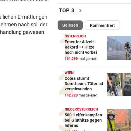
Sieg! Erfolgreiches Debüt fü
chevron_right
TOP 3
Senft in Karlsruhe
eilichen Ermittlungen
nehmen nach soll der
(ausgewählt)
Gelesen
Kommentiert
BUNDESLIGA IM TICKER
vor ein
Behandlung gewesen
LIVE ab 17 Uhr: GAK gegen Au
ÖSTERREICH
Lustenau
Erneuter Allzeit-
Rekord ++ Hitze
noch nicht vorbei
ALLES WAR KLAR, DANN
vor 
161.299
mal gelesen
Überraschende Gründe: Tran
Drama um Ilzer-Ass!
WIEN
Cobra stürmt
GERICHTSENTSCHEIDUNG
vor 
Dorotheum, Täter ist
ÖAMTC nicht gerufen: 130 Eu
verschwunden
Strafe für Lenker
142.729
mal gelesen
NACH ARBEIT IM EINSATZ
vor 
NIEDERÖSTERREICH
60 Alarme zu Waldbränden i
500 Helfer kämpfen
bei Gluthitze gegen
einer Woche
Inferno