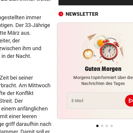
Entwarnung nach Brand:
Evakuierte dürfen zurück
NEWSLETTER
angestellten immer
SOMMERCUP 2026 LIVE:
vor 4
tigen. Der 33-Jährige
Hard um Platz drei – Kiel ge
itte März aus.
Luzern im Finale!
iter, der
zwischen ihm und
HERZOG & CO. IN AKTION
vor ein
in der Nacht.
LIVE: Legendentreffen! Rapi
gegen Werder Bremen
Guten Morgen
Zeit bei seiner
Morgens topinformiert über die
NACH WANDERUNG
vor ein
Nachrichten des Tages
rbracht. Am Mittwoch
22-Jährige erlitt auf Hochst
Schwächeanfall
te der Konflikt
se
Streit. Der
E-Mail
AFLE TOP-SPIEL:
vor ein
 einem anfänglichen
LIVE: Vienna Vikings treffen 
mit einer leeren
Wroclav Panthers
e griff daraufhin nach
Hammer. Damit soll er
NACH ABSCHIED AUS RIED
vor ein