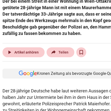
Der bei einem Streit in einer Wohnung in Wien-Ottakr
© Krone Multimedia GmbH & Co KG 2026
getötete 28-jährige Mann ist mit einem Maurerhamme
Muthgasse 2, 1190 Wien
Der tatverdächtige 33-Jährige sagte aus, dass er sei
spitze Ende des Werkzeugs mehrmals in den Kopf ges
Beschuldigte gab gegenüber der Polizei an, den Ham
zufällig zu fassen bekommen zu haben.
play_arrow
Artikel anhören
Teilen
Kronen Zeitung als bevorzugte Google-Q
Der 28-jährige Deutsche habe laut weiteren Aussagen
halben Jahr zur Untermiete bei ihm in dem Haus in der
gewohnt, erläuterte Polizeisprecher Patrick Maierhofer
zu Streitigkeiten in der Wohngemeinschaft gekommen, 