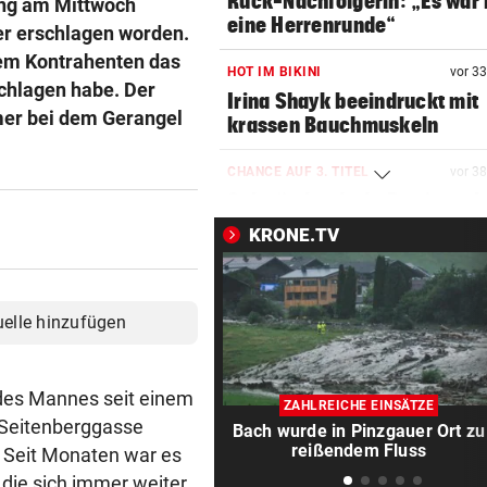
Ruck-Nachfolgerin: „Es war 
ing am Mittwoch
eine Herrenrunde“
r erschlagen worden.
nem Kontrahenten das
HOT IM BIKINI
vor 3
chlagen habe. Der
Irina Shayk beeindruckt mit
mer bei dem Gerangel
krassen Bauchmuskeln
CHANCE AUF 3. TITEL
vor 3
Schwärzler dreht Partie und 
ins Finale ein
KRONE.TV
MANDATAR ALARMIERT
vor 3
Polizisten-Mangel: „Es droht
uelle hinzufügen
Kahlschlag!“
HIER IM TICKER
vor 4
 des Mannes seit einem
MotoGP: Sprintrennen in
ZAHLREICHE EINSÄTZE
Silverstone ab 17 Uhr LIVE
 Seitenberggasse
Bach wurde in Pinzgauer Ort zu
reißendem Fluss
. Seit Monaten war es
INFERNO AM GARDASEE
vor 4
die sich immer weiter