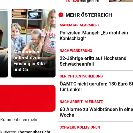
141.428
mal gelesen
NAMEN VERWECHSELT
vor 
Frau bekam in Italien falsch
MEHR ÖSTERREICH
Embryo eingesetzt
MANDATAR ALARMIERT
DREIMAL SO VIELE KÜHE
vor 
Polizisten-Mangel: „Es droht ein
Dürre bringt jetzt auch
Kahlschlag!“
Schlachthöfe ans Limit
NACH WANDERUNG
Mentorinnen
In Gartenhütte
Ruck-
unterstützen
eingebrochen:
Nachfolgeri
STATT SCHACHGENIE
vor 
22-Jährige erlitt auf Hochstand
Einstieg in Kita
Teenies (14)
war halt ei
Schwächeanfall
András Baka soll neuer Präs
und Co.
gefasst
Herrenrund
Ungarns werden
GERICHTSENTSCHEIDUNG
ÖAMTC nicht gerufen: 130 Euro S
für Lenker
NACH ARBEIT IM EINSATZ
60 Alarme zu Waldbränden in eine
Woche
ein Kommentieren mehr
SCHWERE KOLLISIONEN
skutieren:
Themenübersicht
.