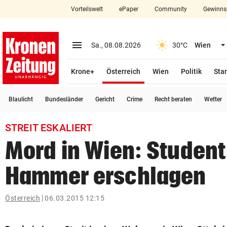
Vorteilswelt
ePaper
Community
Gewinns
close
Schließen
menu
Menü aufklappen
Sa., 08.08.2026
30°C
Wien
Abonnieren
(ausgewählt)
Krone+
Österreich
Wien
Politik
Star
account_circle
arrow_right
Anmelden
Blaulicht
Bundesländer
Gericht
Crime
Recht beraten
Wetter
pin_drop
arrow_right
Bundesland auswäh
Wien
STREIT ESKALIERT
bookmark
Merkliste
Mord in Wien: Student 
Hammer erschlagen
Suchbegriff
search
eingeben
Österreich
06.03.2015 12:15