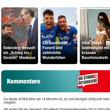
Ein haushoher
Irina Shayk
Selenskyj-Besuch
Favorit und
beeindruckt mit
als „Schlag ins
zahlreiche
krassen
Gesicht“ Moskaus
Wundertüten
Bauchmuskeln
Da dieser Artikel älter als 18 Monate ist, ist zum jetzigen Zeitpunkt k
möglich.
Wir laden Sie ein, bei einer aktuelleren themenrelevanten Story mitzudi