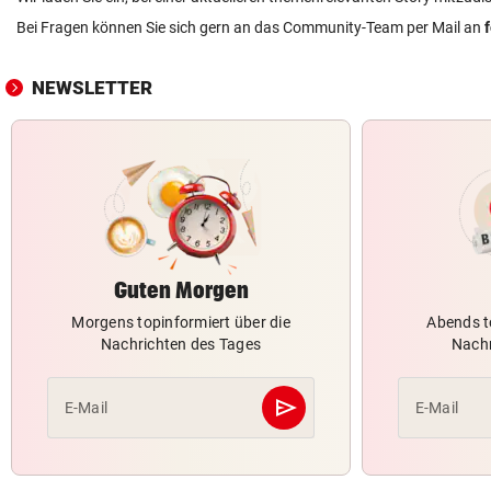
Bei Fragen können Sie sich gern an das Community-Team per Mail an
NEWSLETTER
Guten Morgen
Morgens topinformiert über die
Abends t
Nachrichten des Tages
Nachr
send
E-Mail
E-Mail
Abschicken