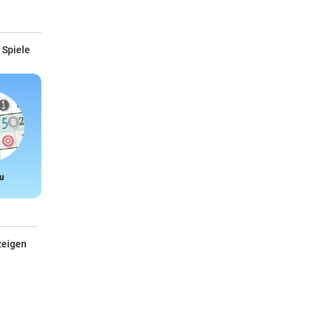
 Spiele
u
Snake
zeigen