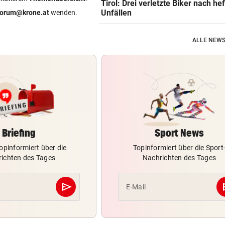
Tirol: Drei verletzte Biker nach he
Unfällen
forum@krone.at
wenden.
ALLE NEWS
Briefing
Sport News
opinformiert über die
Topinformiert über die Sport
ichten des Tages
Nachrichten des Tages
send
s
E-Mail
Abschicken