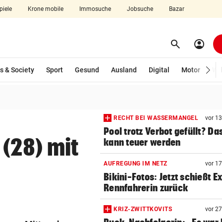
piele
Krone mobile
Immosuche
Jobsuche
Bazar
search
account_circle
Menü aufklappen
Suchen
s & Society
Sport
Gesund
Ausland
Digital
Motor
Wir
len
RECHT BEI WASSERMANGEL
vor 1
Pool trotz Verbot gefüllt? Da
(28) mit
kann teuer werden
AUFREGUNG IM NETZ
vor 1
Bikini-Fotos: Jetzt schießt E
Rennfahrerin zurück
KRIZ-ZWITTKOVITS
vor 2