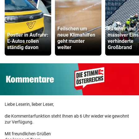
Feilschen um
Rascher und
Postler in Aufruhr:
neue Klimahilfen
massiver Eins
E-Autos rollen
geht munter
verhinderte
ständig davon
weiter
Großbrand
Liebe Leserin, lieber Leser,
die Kommentarfunktion steht Ihnen ab 6 Uhr wieder wie gewohnt
zur Verfügung.
Mit freundlichen Grüßen