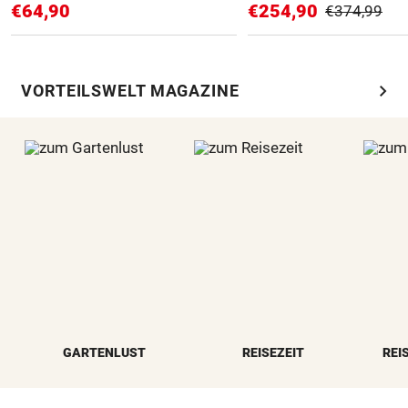
€64,90
€254,90
€374,99
chevron_right
VORTEILSWELT MAGAZINE
GARTENLUST
REISEZEIT
REI