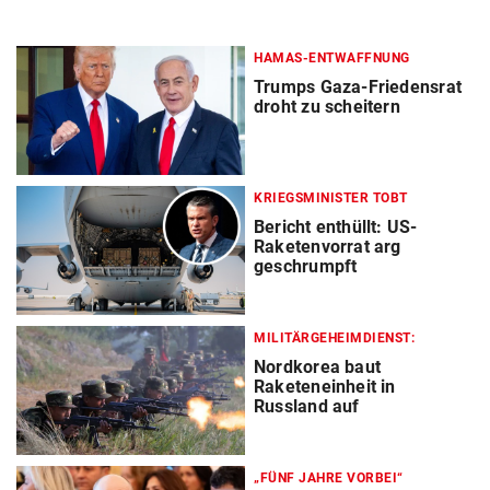
HAMAS-ENTWAFFNUNG
Trumps Gaza-Friedensrat
droht zu scheitern
KRIEGSMINISTER TOBT
Bericht enthüllt: US-
Raketenvorrat arg
geschrumpft
MILITÄRGEHEIMDIENST:
Nordkorea baut
Raketeneinheit in
Russland auf
„FÜNF JAHRE VORBEI“