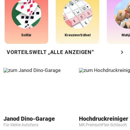
Solitär
Kreuzworträtsel
Mahj
chevron_right
VORTEILSWELT „ALLE ANZEIGEN“
Janod Dino-Garage
Hochdruckreiniger 
Für kleine Autofans
Mit PremiumFlex-Schlauch