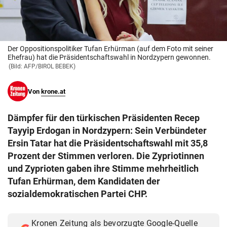
© Krone Multimedia GmbH & Co KG 2026
Muthgasse 2, 1190 Wien
Der Oppositionspolitiker Tufan Erhürman (auf dem Foto mit seiner
Ehefrau) hat die Präsidentschaftswahl in Nordzypern gewonnen.
(Bild: AFP/BIROL BEBEK)
Von
krone.at
Dämpfer für den türkischen Präsidenten Recep
Tayyip Erdogan in Nordzypern: Sein Verbündeter
Ersin Tatar hat die Präsidentschaftswahl mit 35,8
Prozent der Stimmen verloren. Die Zypriotinnen
und Zyprioten gaben ihre Stimme mehrheitlich
Tufan Erhürman, dem Kandidaten der
sozialdemokratischen Partei CHP.
Kronen Zeitung als bevorzugte Google-Quelle