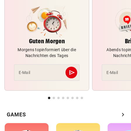
Guten Morgen
Br
Morgens topinformiert über die
Abends topin
Nachrichten des Tages
Nachrich
send
E-Mail
E-Mail
Abschicken
chevron_right
GAMES