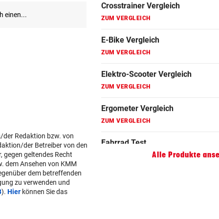
Fahrradanhänger Vergleich
ZUM VERGLEICH
Faszienrolle Vergleich
ZUM VERGLEICH
Hoverboard Vergleich
ZUM VERGLEICH
Kinderfahrrad Vergleich
ZUM VERGLEICH
s/der Redaktion bzw. von
daktion/der Betreiber von den
r, gegen geltendes Recht
Alle Produkte ans
w. dem Ansehen von KMM
gegenüber dem betreffenden
lgung zu verwenden und
B
).
Hier
können Sie das