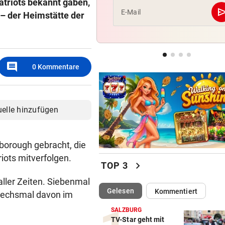
triots bekannt gaben,
se
E-Mail
 – der Heimstätte der
HEIMBILANZ IST SPITZE
Gegen Salzburg mauern? Für
WAC keine Option
comment
POLIZEI IM GROSSEINSATZ
0
Kommentare
Supercup lockt die Fan-Mas
nach Salzburg
uelle hinzufügen
borough gebracht, die
iots mitverfolgen.
chevron_right
TOP 3
aller Zeiten. Siebenmal
(ausgewählt)
Gelesen
Kommentiert
 sechsmal davon im
SALZBURG
TV-Star geht mit