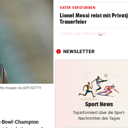
VATER VERSTORBEN
Lionel Messi reist mit Privatj
Trauerfeier
WIRBEL UM PRÄSIDENTEN
Statement! FIFA wittert Ka
gegen Infantino
NEWSLETTER
OLYMPIA-HELD GSTREIN
„Ich bin immer noch der Gle
geblieben“
FC RED BULL SALZBURG
etty Images via AFP/GETTY
Haris Tabakovic: Der
Bankkaufmann mit Torgarant
Sport News
Topinformiert über die Sport-
FUSSBALL-BUNDESLIGA
Nachrichten des Tages
Darum ist die Wiener Austria
er-Bowl-Champion
handlungsfähig