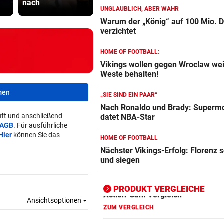
nach
Trap und Kopfkino
Täter?
UNGLAUBLICH, ABER WAHR
Warum der „König“ auf 100 Mio. D
verzichtet
Action-Cam Vergleich
ZUM VERGLEICH
HOME OF FOOTBALL:
Vikings wollen gegen Wroclaw we
Crosstrainer Vergleich
Weste behalten!
ZUM VERGLEICH
men
„SIE SIND EIN PAAR“
E-Bike Vergleich
Nach Ronaldo und Brady: Superm
ZUM VERGLEICH
ft und anschließend
datet NBA-Star
AGB
. Für ausführliche
Hier
können Sie das
Elektro-Scooter Vergleich
HOME OF FOOTBALL
Nächster Vikings-Erfolg: Florenz 
ZUM VERGLEICH
und siegen
Ergometer Vergleich
ZUM VERGLEICH
PRODUKT VERGLEICHE
Fahrrad Test
ZUM VERGLEICH