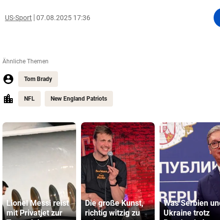
US-Sport
07.08.2025 17:36
Ähnliche Themen
Tom Brady
NFL
New England Patriots
Lionel Messi reist
Die große Kunst,
Was Serbien un
mit Privatjet zur
richtig witzig zu
Ukraine trotz