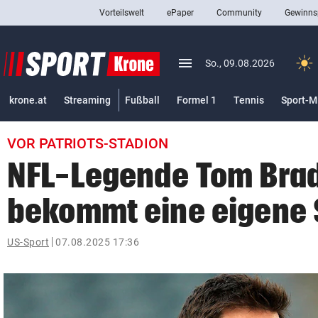
Vorteilswelt
ePaper
Community
Gewinns
close
Schließen
menu
Menü aufklappen
So., 09.08.2026
Abonnieren
krone.at
Streaming
Fußball
Formel 1
Tennis
Sport-M
account_circle
arrow_right
Anmelden
VOR PATRIOTS-STADION
pin_drop
arrow_right
Bundesland auswäh
Wien
NFL-Legende Tom Bra
bookmark
Merkliste
bekommt eine eigene 
Suchbegriff
US-Sport
07.08.2025 17:36
search
eingeben