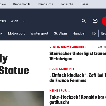
piele
Krone mobile
Immosuche
Jobsuche
Bazar
search
account_circle
Menü aufklappen
Suchen
20°C
Wien
ix
Motorsport
Wintersport
Ski Alpin
Handball
Eishocke
Er
VEREIN NIMMT ABSCHIED
vor 5
len
Steirischer Unterligist traue
dy
19-Jährigen
Statue
POLIN SCHIMPFT
„Einfach kindisch“: Zoff bei 
de France Femmes
KEINE SPUR ...
Fake-Hochzeit! Ronaldo hat 
getäuscht