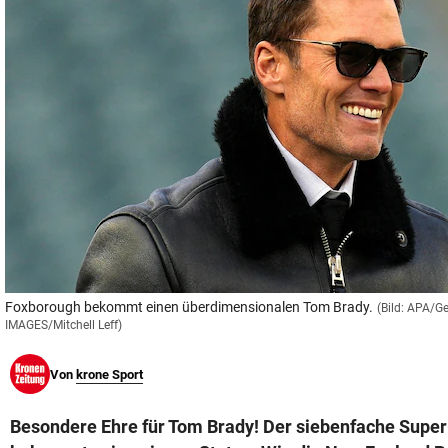
© Krone Multimedia GmbH & Co KG 2026
Muthgasse 2, 1190 Wien
Foxborough bekommt einen überdimensionalen Tom Brady.
(Bild: APA/G
IMAGES/Mitchell Leff)
Von
krone Sport
Besondere Ehre für Tom Brady! Der siebenfache Sup