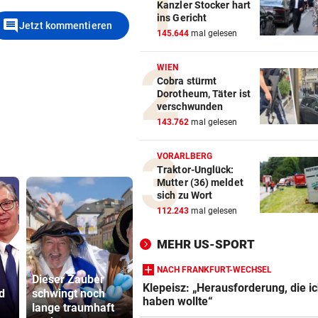
Kanzler Stocker hart
ins Gericht
comment
Jetzt kommentieren
145.644
mal gelesen
WIEN
Cobra stürmt
Dorotheum, Täter ist
verschwunden
143.762
mal gelesen
VORARLBERG
Traktor-Unglück:
Mutter (36) meldet
sich zu Wort
112.243
mal gelesen
MEHR US-SPORT
NACH FRANKFURT-WECHSEL
Dieser Zauber
Frau in Wo
Klepeisz: „Herausforderung, die i
d
schwingt noch
Shaboozey:
erschossen
haben wollte“
lange traumhaft
Zwischen Country,
Waren es z