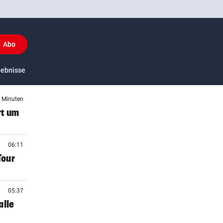
Abo
(ausgewählt)
y
gebnisse
US-Sport
0 Minuten
rt um
06:11
Tour
05:37
alle