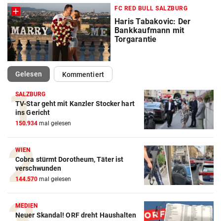
FC RED BULL SALZBURG
Haris Tabakovic: Der
Bankkaufmann mit
Torgarantie
(ausgewählt)
Gelesen
Kommentiert
SALZBURG
TV-Star geht mit Kanzler Stocker hart
ins Gericht
150.934
mal gelesen
WIEN
Cobra stürmt Dorotheum, Täter ist
verschwunden
144.570
mal gelesen
MEDIEN
Neuer Skandal! ORF dreht Haushalten