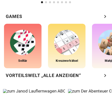
chevron_right
GAMES
Solitär
Kreuzworträtsel
Mahj
chevron_right
VORTEILSWELT „ALLE ANZEIGEN“