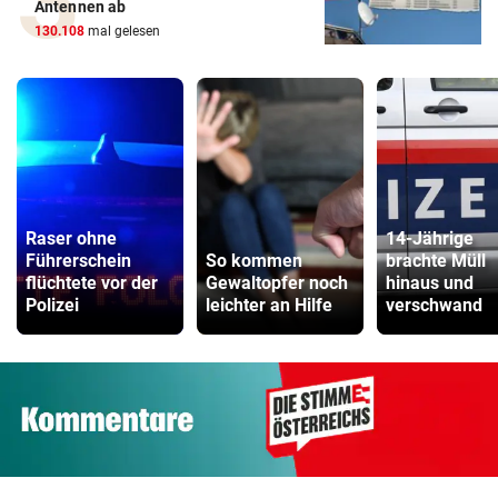
Antennen ab
130.108
mal gelesen
Raser ohne
14-Jährige
Führerschein
So kommen
brachte Müll
flüchtete vor der
Gewaltopfer noch
hinaus und
Polizei
leichter an Hilfe
verschwand