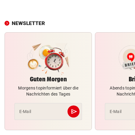
NEWSLETTER
Guten Morgen
Br
Morgens topinformiert über die
Abends topin
Nachrichten des Tages
Nachrich
send
E-Mail
E-Mail
Abschicken