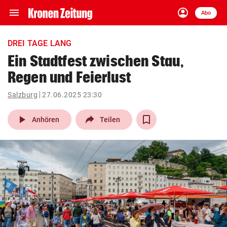
menu
account_circle
Navigation
Anmelden
Abo
close
Schließen
ein-/ausklappen
DREI TAGE LANG
Abonnieren
Ein Stadtfest zwischen Stau,
Regen und Feierlust
account_circle
arrow_right
Anmelden
Salzburg
27.06.2025 23:30
pin_drop
arrow_right
Bundesland auswäh
Wien
play_arrow
Anhören
Teilen
bookmark
Merkliste
Suchbegriff
search
eingeben