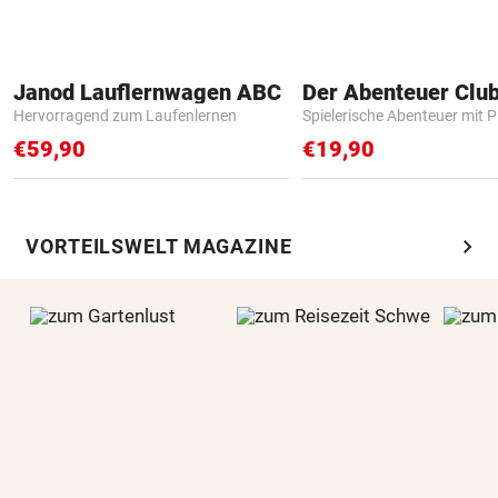
Janod Lauflernwagen ABC
Der Abenteuer Clu
Hervorragend zum Laufenlernen
Spielerische Abenteuer mit P
€59,90
€19,90
chevron_right
VORTEILSWELT MAGAZINE