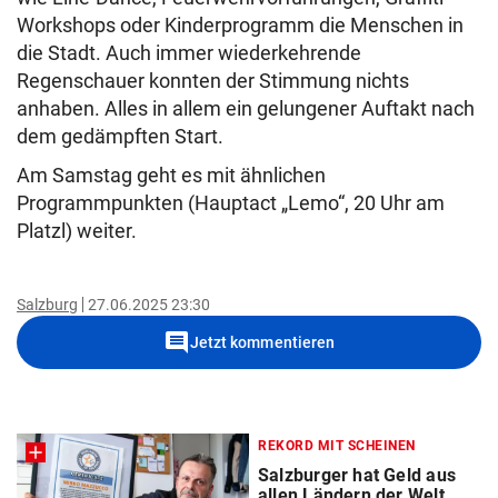
Workshops oder Kinderprogramm die Menschen in
die Stadt. Auch immer wiederkehrende
Regenschauer konnten der Stimmung nichts
anhaben. Alles in allem ein gelungener Auftakt nach
dem gedämpften Start.
Am Samstag geht es mit ähnlichen
Programmpunkten (Hauptact „Lemo“, 20 Uhr am
Platzl) weiter.
Salzburg
27.06.2025 23:30
comment
Jetzt kommentieren
REKORD MIT SCHEINEN
Salzburger hat Geld aus
allen Ländern der Welt