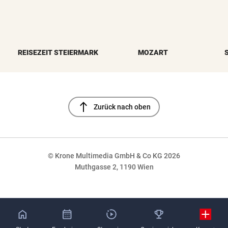
REISEZEIT STEIERMARK
MOZART
north
Zurück nach oben
© Krone Multimedia GmbH & Co KG 2026
Muthgasse 2, 1190 Wien
NaN%