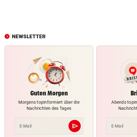
NEWSLETTER
Guten Morgen
Br
Morgens topinformiert über die
Abends topin
Nachrichten des Tages
Nachrich
send
E-Mail
E-Mail
Abschicken