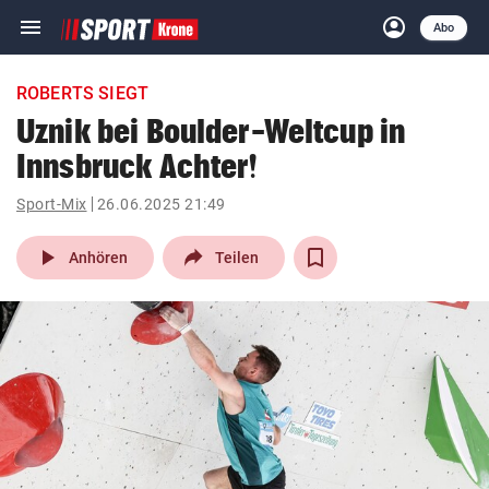
menu
account_circle
Navigation
Anmelden
Abo
close
Schließen
ein-/ausklappen
ROBERTS SIEGT
Abonnieren
Uznik bei Boulder-Weltcup in
Innsbruck Achter!
account_circle
arrow_right
Anmelden
Sport-Mix
26.06.2025 21:49
pin_drop
arrow_right
Bundesland auswäh
Wien
play_arrow
Anhören
Teilen
bookmark
Merkliste
Suchbegriff
search
eingeben