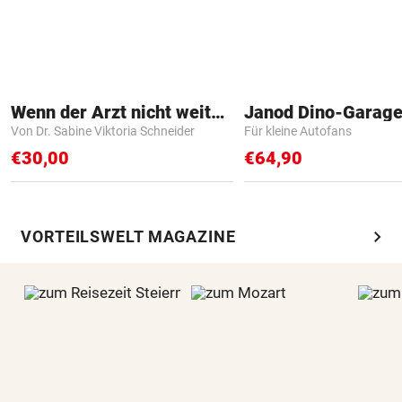
Wenn der Arzt nicht weiter weiß
Janod Dino-Garag
Von Dr. Sabine Viktoria Schneider
Für kleine Autofans
€30,00
€64,90
chevron_right
VORTEILSWELT MAGAZINE