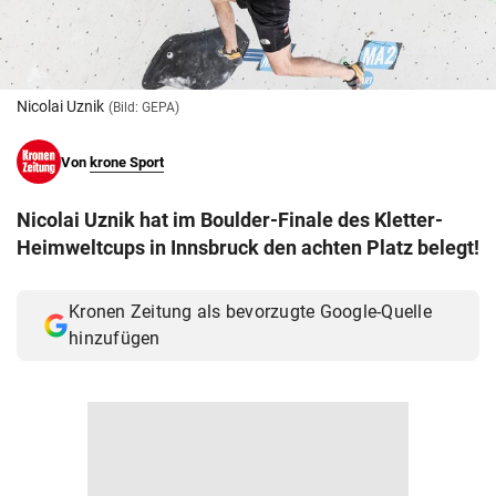
© Krone Multimedia GmbH & Co KG 2026
Muthgasse 2, 1190 Wien
Nicolai Uznik
(Bild: GEPA)
Von
krone Sport
Nicolai Uznik hat im Boulder-Finale des Kletter-
Heimweltcups in Innsbruck den achten Platz belegt!
Kronen Zeitung als bevorzugte Google-Quelle
hinzufügen