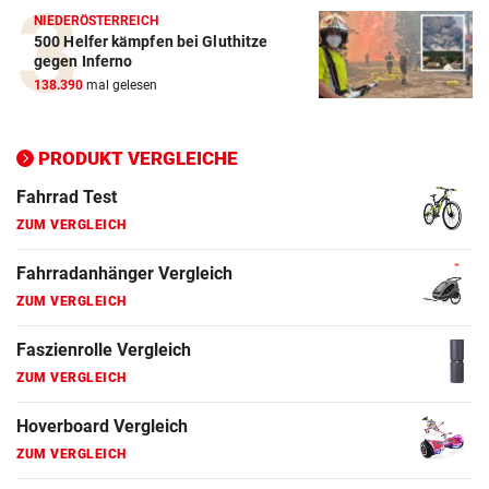
ZUM VERGLEICH
NIEDERÖSTERREICH
500 Helfer kämpfen bei Gluthitze
E-Bike Vergleich
gegen Inferno
ZUM VERGLEICH
138.390
mal gelesen
Elektro-Scooter Vergleich
PRODUKT VERGLEICHE
ZUM VERGLEICH
Ergometer Vergleich
ZUM VERGLEICH
Fahrrad Test
ZUM VERGLEICH
Fahrradanhänger Vergleich
ZUM VERGLEICH
Faszienrolle Vergleich
ZUM VERGLEICH