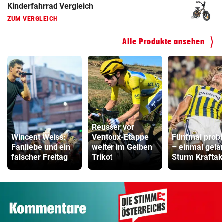
Hoverboard Vergleich
ZUM VERGLEICH
Alle Produkte ansehen
Kinderfahrrad Vergleich
ZUM VERGLEICH
Reusser vor
Wincent Weiss:
Ventoux-Etappe
Fünfmal probi
Fanliebe und ein
weiter im Gelben
– einmal gela
falscher Freitag
Trikot
Sturm Kraftak