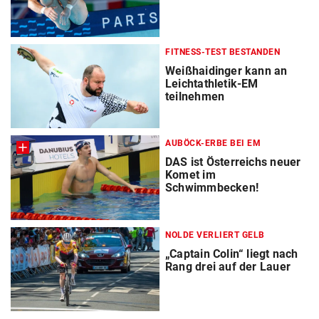
FITNESS-TEST BESTANDEN
Weißhaidinger kann an
Leichtathletik-EM
teilnehmen
AUBÖCK-ERBE BEI EM
DAS ist Österreichs neuer
Komet im
Schwimmbecken!
NOLDE VERLIERT GELB
„Captain Colin“ liegt nach
Rang drei auf der Lauer