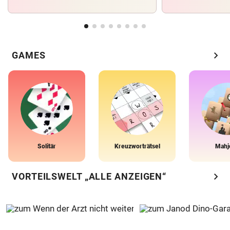
chevron_right
GAMES
Solitär
Kreuzworträtsel
Mahj
chevron_right
VORTEILSWELT „ALLE ANZEIGEN“