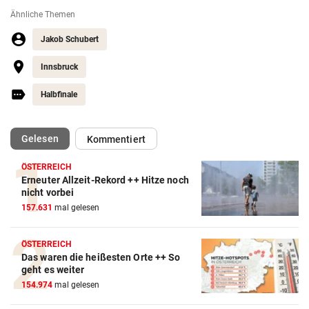
Ähnliche Themen
Jakob Schubert
Innsbruck
Halbfinale
(ausgewählt)
Gelesen
Kommentiert
ÖSTERREICH
Erneuter Allzeit-Rekord ++ Hitze noch
nicht vorbei
157.631
mal gelesen
ÖSTERREICH
Action-Cam Vergleich
Das waren die heißesten Orte ++ So
ZUM VERGLEICH
geht es weiter
154.974
mal gelesen
Crosstrainer Vergleich