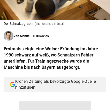
© Krone Multimedia GmbH & Co KG 2026
Muthgasse 2, 1190 Wien
Der Schnalzograph.
(Bild: Andreas Tröster)
Von
Manuel Till Bukovics
Erstmals zeigte eine Walser Erfindung im Jahre
1990 schwarz auf weiß, wo Schnalzern Fehler
unterliefen. Für Trainingszwecke wurde die
Maschine bis nach Bayern ausgeborgt.
Kronen Zeitung als bevorzugte Google-Quelle
hinzufügen