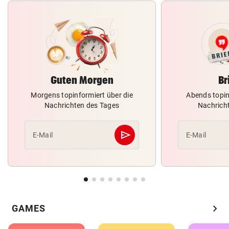
Guten Morgen
Br
Morgens topinformiert über die
Abends topin
Nachrichten des Tages
Nachrich
send
E-Mail
E-Mail
Abschicken
chevron_right
GAMES