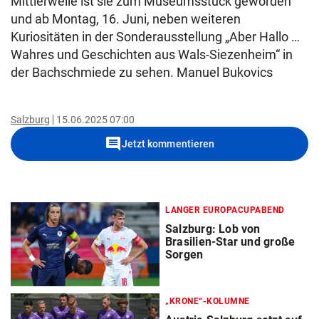
Mittlerweile ist sie zum Museumsstück geworden
und ab Montag, 16. Juni, neben weiteren
Kuriositäten in der Sonderausstellung „Aber Hallo …
Wahres und Geschichten aus Wals-Siezenheim“ in
der Bachschmiede zu sehen. Manuel Bukovics
Salzburg
15.06.2025 07:00
comment
Jetzt kommentieren
LANGER EUROPACUPABEND
Salzburg: Lob von
Brasilien-Star und große
Sorgen
„KRONE“-KOLUMNE