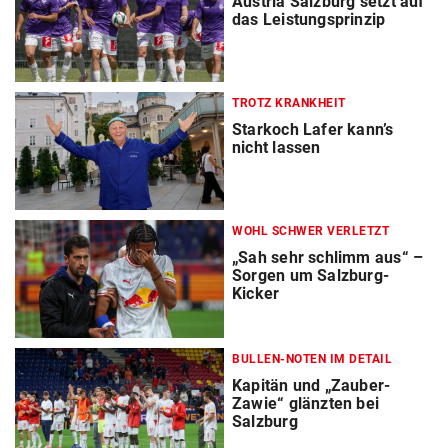
Austria Salzburg setzt auf
das Leistungsprinzip
TROTZ KRANKHEIT
Starkoch Lafer kann’s
nicht lassen
WOHL SCHWER VERLETZT
„Sah sehr schlimm aus“ –
Sorgen um Salzburg-
Kicker
BULLEN-NOTEN IM DETAIL
Kapitän und „Zauber-
Zawie“ glänzten bei
Salzburg