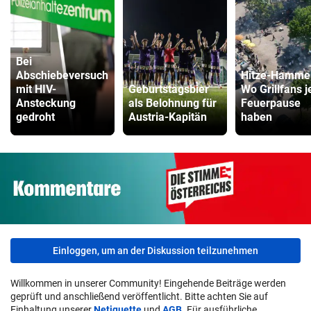
Bei
Abschiebeversuch
Hitze-Hamme
mit HIV-
Geburtstagsbier
Wo Grillfans j
Ansteckung
als Belohnung für
Feuerpause
gedroht
Austria-Kapitän
haben
Einloggen, um an der Diskussion teilzunehmen
Willkommen in unserer Community! Eingehende Beiträge werden
geprüft und anschließend veröffentlicht. Bitte achten Sie auf
Einhaltung unserer
Netiquette
und
AGB
. Für ausführliche