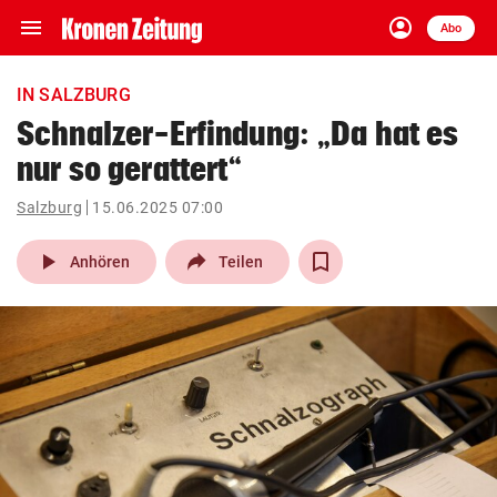
menu
account_circle
Navigation
Anmelden
Abo
close
Schließen
ein-/ausklappen
IN SALZBURG
Abonnieren
Schnalzer-Erfindung: „Da hat es
nur so gerattert“
account_circle
arrow_right
Anmelden
Salzburg
15.06.2025 07:00
pin_drop
arrow_right
Bundesland auswäh
Wien
play_arrow
Anhören
Teilen
bookmark
Merkliste
Suchbegriff
search
eingeben