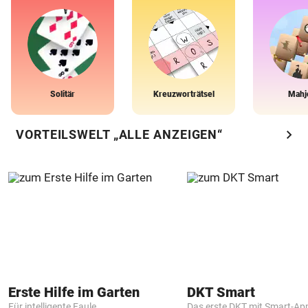
Solitär
Kreuzworträtsel
Mahj
chevron_right
VORTEILSWELT „ALLE ANZEIGEN“
Erste Hilfe im Garten
DKT Smart
Für intelligente Faule
Das erste DKT mit Smart-Ap