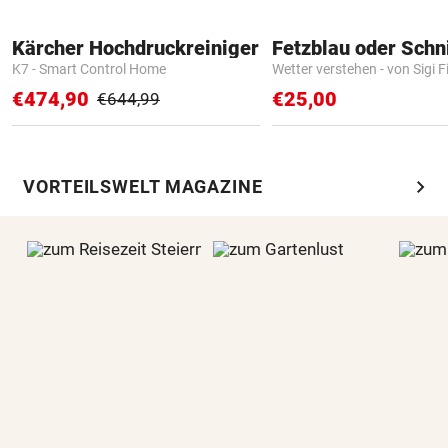
Kärcher Hochdruckreiniger
Fetzblau oder Schn
K7 - Smart Control Home
Wetter verstehen - von Sigi F
€474,90
€25,00
€644,99
chevron_right
VORTEILSWELT MAGAZINE