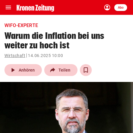
menu
account_circle
Navigation
Anmelden
Abo
close
Schließen
ein-/ausklappen
WIFO-EXPERTE
Abonnieren
Warum die Inflation bei uns
weiter zu hoch ist
account_circle
arrow_right
Anmelden
Wirtschaft
14.06.2025 10:00
pin_drop
arrow_right
Bundesland auswäh
Wien
play_arrow
Anhören
Teilen
bookmark
Merkliste
Suchbegriff
search
eingeben