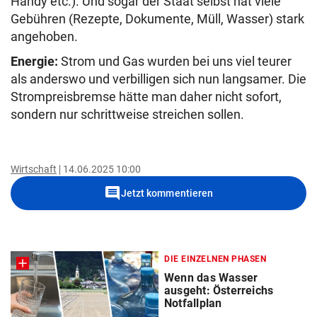
Handy etc.). Und sogar der Staat selbst hat viele
Gebühren (Rezepte, Dokumente, Müll, Wasser) stark
angehoben.
Energie:
Strom und Gas wurden bei uns viel teurer
als anderswo und verbilligen sich nun langsamer. Die
Strompreisbremse hätte man daher nicht sofort,
sondern nur schrittweise streichen sollen.
Wirtschaft
14.06.2025 10:00
comment
Jetzt kommentieren
DIE EINZELNEN PHASEN
Wenn das Wasser
ausgeht: Österreichs
Notfallplan