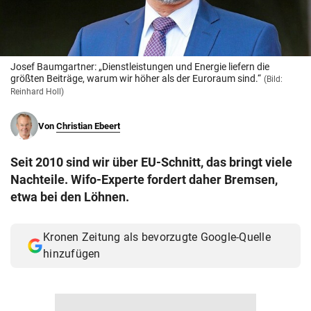
© Krone Multimedia GmbH & Co KG 2026
Muthgasse 2, 1190 Wien
Josef Baumgartner: „Dienstleistungen und Energie liefern die
größten Beiträge, warum wir höher als der Euroraum sind.“
(Bild:
Reinhard Holl)
Von
Christian Ebeert
Seit 2010 sind wir über EU-Schnitt, das bringt viele
Nachteile. Wifo-Experte fordert daher Bremsen,
etwa bei den Löhnen.
Kronen Zeitung als bevorzugte Google-Quelle
hinzufügen