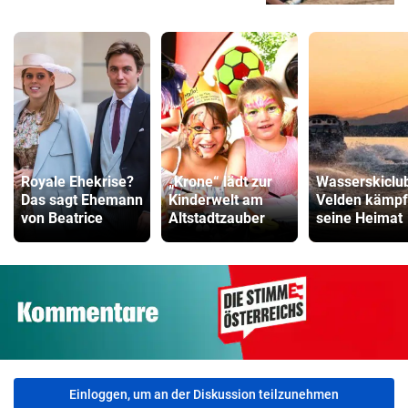
Royale Ehekrise?
„Krone“ lädt zur
Wasserskiclu
Das sagt Ehemann
Kinderwelt am
Velden kämpf
von Beatrice
Altstadtzauber
seine Heimat
Einloggen, um an der Diskussion teilzunehmen