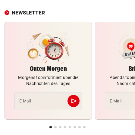
NEWSLETTER
Guten Morgen
Br
Morgens topinformiert über die
Abends topin
Nachrichten des Tages
Nachrich
send
E-Mail
E-Mail
Abschicken