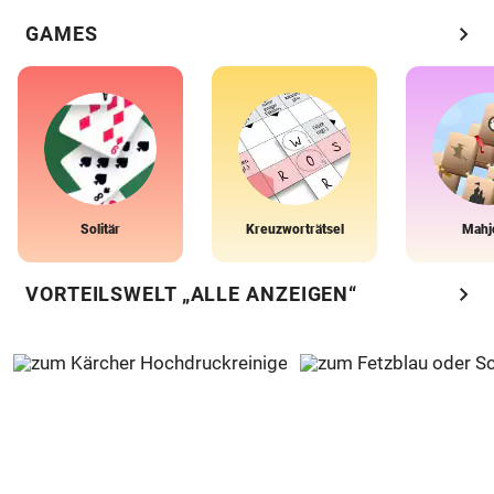
chevron_right
GAMES
Solitär
Kreuzworträtsel
Mahj
chevron_right
VORTEILSWELT „ALLE ANZEIGEN“