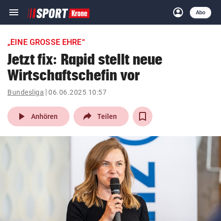
menu
account_circle
Navigation
Anmelden
Abo
close
Schließen
ein-/ausklappen
„EINE GROSSE EHRE“
Abonnieren
Jetzt fix: Rapid stellt neue
Wirtschaftschefin vor
account_circle
arrow_right
Anmelden
Bundesliga
06.06.2025 10:57
pin_drop
arrow_right
Bundesland auswäh
Wien
play_arrow
Anhören
Teilen
bookmark
Merkliste
Suchbegriff
search
eingeben