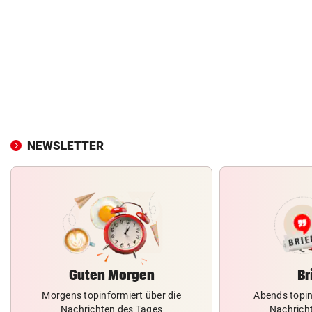
NEWSLETTER
Guten Morgen
Br
Morgens topinformiert über die
Abends topin
Nachrichten des Tages
Nachrich