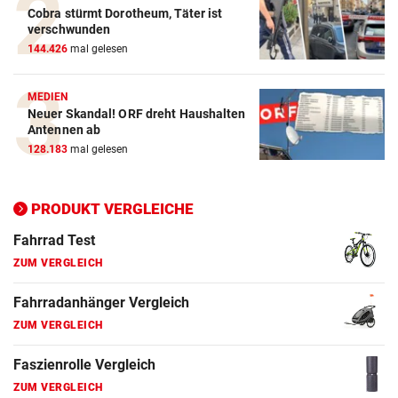
Cobra stürmt Dorotheum, Täter ist
ZUM VERGLEICH
verschwunden
144.426
mal gelesen
E-Bike Vergleich
ZUM VERGLEICH
MEDIEN
Neuer Skandal! ORF dreht Haushalten
Elektro-Scooter Vergleich
Antennen ab
ZUM VERGLEICH
128.183
mal gelesen
Ergometer Vergleich
ZUM VERGLEICH
PRODUKT VERGLEICHE
Fahrrad Test
ZUM VERGLEICH
Fahrradanhänger Vergleich
ZUM VERGLEICH
Faszienrolle Vergleich
ZUM VERGLEICH