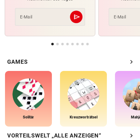
send
E-Mail
E-Mail
Abschicken
chevron_right
GAMES
Solitär
Kreuzworträtsel
Mahj
chevron_right
VORTEILSWELT „ALLE ANZEIGEN“