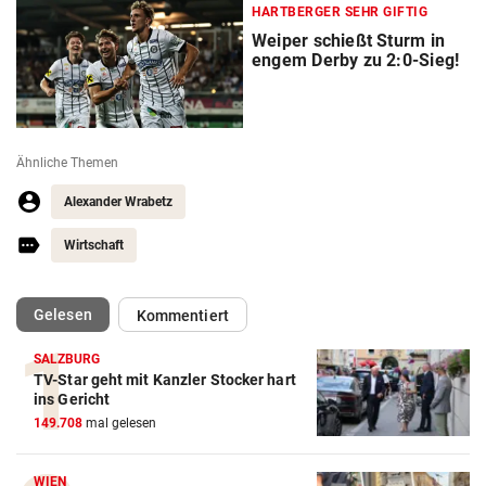
HARTBERGER SEHR GIFTIG
Weiper schießt Sturm in
engem Derby zu 2:0-Sieg!
Ähnliche Themen
Alexander Wrabetz
Wirtschaft
(ausgewählt)
Gelesen
Kommentiert
SALZBURG
TV-Star geht mit Kanzler Stocker hart
Action-Cam Vergleich
ins Gericht
149.708
mal gelesen
ZUM VERGLEICH
Crosstrainer Vergleich
WIEN