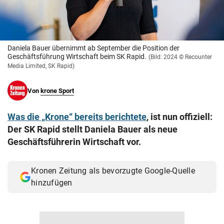
© Krone Multimedia GmbH & Co KG 2026
Muthgasse 2, 1190 Wien
Daniela Bauer übernimmt ab September die Position der
Geschäftsführung Wirtschaft beim SK Rapid.
(Bild: 2024 © Recounter
Media Limited, SK Rapid)
Von
krone Sport
Was die „Krone“ bereits berichtete
, ist nun offiziell:
Der SK Rapid stellt Daniela Bauer als neue
Geschäftsführerin Wirtschaft vor.
Kronen Zeitung als bevorzugte Google-Quelle
hinzufügen