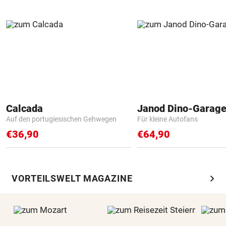
Calcada
Janod Dino-Garag
Auf den portugiesischen Gehwegen
Für kleine Autofans
€36,90
€64,90
chevron_right
VORTEILSWELT MAGAZINE