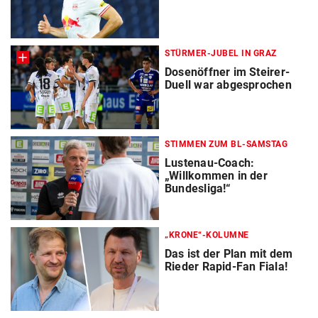
STÜRMER-JUBEL IN GRAZ
Dosenöffner im Steirer-
Duell war abgesprochen
STIMMEN ZUM BL-SAMSTAG
Lustenau-Coach:
„Willkommen in der
Bundesliga!“
„KRONE“-KOLUMNE
Das ist der Plan mit dem
Rieder Rapid-Fan Fiala!