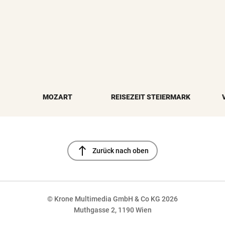
MOZART
REISEZEIT STEIERMARK
north
Zurück nach oben
© Krone Multimedia GmbH & Co KG 2026
Muthgasse 2, 1190 Wien