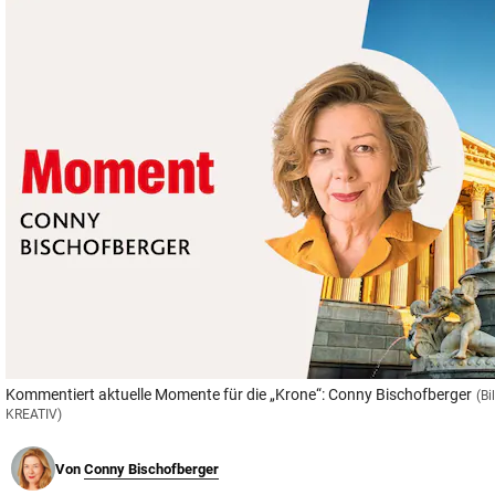
© Krone Multimedia GmbH & Co KG 2026
Muthgasse 2, 1190 Wien
Kommentiert aktuelle Momente für die „Krone“: Conny Bischofberger
(Bi
KREATIV)
Von
Conny Bischofberger