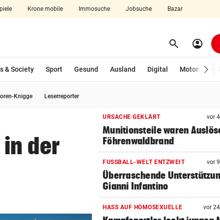
piele
Krone mobile
Immosuche
Jobsuche
Bazar
search
account_circle
Menü aufklappen
Suchen
s & Society
Sport
Gesund
Ausland
Digital
Motor
Wir
oren-Knigge
Leserreporter
len
URSACHE GEKLÄRT
vor 
Munitionsteile waren Auslöse
 in der
Föhrenwaldbrand
FUSSBALL-WELT ENTZWEIT
vor 
Überraschende Unterstützun
Gianni Infantino
HASS AUF HOMOSEXUELLE
vor 2