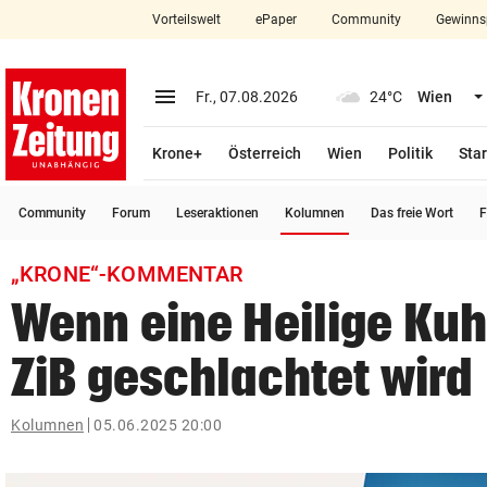
Vorteilswelt
ePaper
Community
Gewinns
close
Schließen
menu
Menü aufklappen
Fr., 07.08.2026
24°C
Wien
Abonnieren
Krone+
Österreich
Wien
Politik
Star
account_circle
arrow_right
Anmelden
(ausgewählt)
Community
Forum
Leseraktionen
Kolumnen
Das freie Wort
F
pin_drop
arrow_right
Bundesland auswäh
Wien
„KRONE“-KOMMENTAR
bookmark
Merkliste
Wenn eine Heilige Kuh
ZiB geschlachtet wird
Suchbegriff
search
eingeben
Kolumnen
05.06.2025 20:00