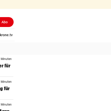
Abo
(ausgewählt)
tschaft
krone.tv
Wissen
Gericht
Kolumnen
Freizeit
Reise
Ti
4 Minuten
r für
9 Minuten
g für
4 Minuten