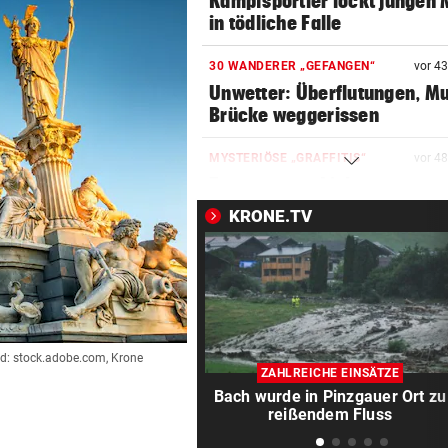
Kampfsportler lockt jungen
in tödliche Falle
30 WANDERER „GEFANGEN“
vor 4
Unwetter: Überflutungen, Mu
Brücke weggerissen
MYSTERIÖSE „GRAFFITIS“
vor 4
Zugezogener Linksextremer 
Schmierfink entlarvt
KRONE.TV
BLÜHENDES GESCHÄFT
vor 4
Immer mehr Trafikanten für
„Gras“-Legalisierung
NACH REGENPAUSE
vor 4
ld: stock.adobe.com, Krone
Wer auf die Fortsetzung der
ZAHLREICHE EINSÄTZE
Salzburg-Partie pochte
Bach wurde in Pinzgauer Ort zu
reißendem Fluss
NACH ASSAD-STURZ
vor 5