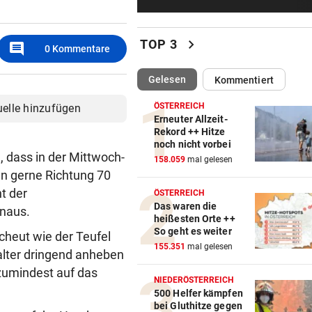
Syrer bekommen in Österrei
nun seltener Asyl
chevron_right
TOP 3
comment
0
Kommentare
RIVALE GEHT LEER AUS
Hammer-Wechsel bestätigt: 
(ausgewählt)
Gelesen
Kommentiert
will zu Barcelona!“
ÖSTERREICH
uelle hinzufügen
OFFENE WORTE ÜBER SOHN
Erneuter Allzeit-
Rekord ++ Hitze
Arabella Kiesbauer: „Wir lie
noch nicht vorbei
wir hassen uns“
, dass in der Mittwoch-
158.059
mal gelesen
en gerne Richtung 70
GROSSEINSATZ NACH FUND
t der
ÖSTERREICH
Salzburg: Granate sorgte für
Das waren die
inaus.
nächtliche Sperre
heißesten Orte ++
So geht es weiter
cheut wie der Teufel
„IST KEINE ARBEIT“
155.351
mal gelesen
alter dringend anheben
Kanzler empört mit Sager üb
 zumindest auf das
Kinderbetreuung
NIEDERÖSTERREICH
500 Helfer kämpfen
bei Gluthitze gegen
ANGRIFF VOR UNTERRICHT