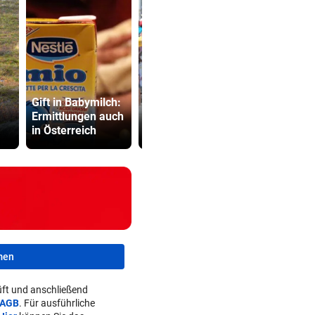
Gift in Babymilch:
Feurstein sprintet
Kampfsport
Ermittlungen auch
bei Guadeloupe-
lockt jung
in Österreich
Tour zum Sieg
in tödliche 
men
ft und anschließend
AGB
. Für ausführliche