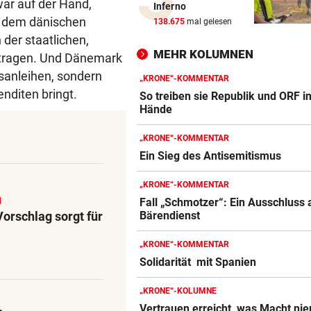
war auf der Hand,
Inferno
Schüsse an Schule in Thaila
t dem dänischen
138.675
mal gelesen
Mehrere Todesopfer
 der staatlichen,
MEHR KOLUMNEN
etragen. Und Dänemark
RÄTSELHAFTER FALL
tsanleihen, sondern
Hantavirus bei Frankreich-T
„KRONE“-KOMMENTAR
nditen bringt.
entdeckt
So treiben sie Republik und ORF i
Hände
DER SCHNEE GEHT AUS
„KRONE“-KOMMENTAR
Hitzewelle: Nächstes
Ein Sieg des Antisemitismus
Sommerskigebiet schließt
„KRONE“-KOMMENTAR
VON HOF VERSCHWUNDEN
N
Fall „Schmotzer“: Ein Ausschluss 
Vermisstes Kätzchen-Quartet
Vorschlag sorgt für
Bärendienst
wieder vereint
„KRONE“-KOMMENTAR
KLIMA UND KRAFTWERK
Solidarität mit Spanien
Zu wenig Wasser: Kanu-Pion
erhebt Vorwürfe
„KRONE“-KOLUMNE
Vertrauen erreicht, was Macht ni