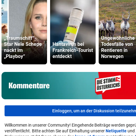
„Traumschiff“-
Ungewöhnliche
Star Nele Schepe
Hantavirus bei
Todesfälle von
nackt im
Frankreich-Tourist
Rentieren in
„Playboy“
entdeckt
Norwegen
Einloggen, um an der Diskussion teilzuneh
Willkommen in unserer Community! Eingehende Beiträge werden geprü
veröffentlicht. Bitte achten Sie auf Einhaltung unserer
Netiquette
und