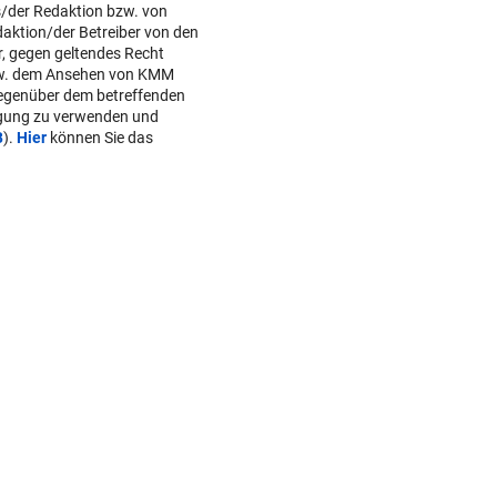
s/der Redaktion bzw. von
daktion/der Betreiber von den
r, gegen geltendes Recht
w. dem Ansehen von KMM
gegenüber dem betreffenden
lgung zu verwenden und
B
).
Hier
können Sie das