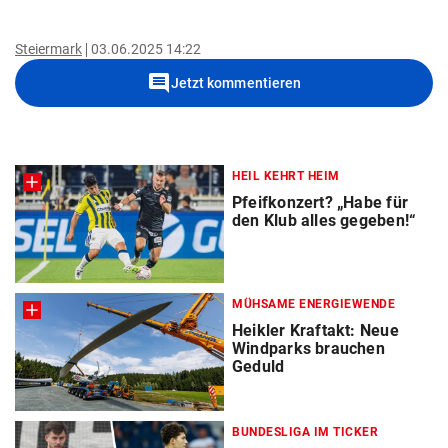
Steiermark
03.06.2025 14:22
comment
Jetzt kommentieren
HEIL KEHRT HEIM
Pfeifkonzert? „Habe für
den Klub alles gegeben!“
MÜHSAME ENERGIEWENDE
Heikler Kraftakt: Neue
Windparks brauchen
Geduld
BUNDESLIGA IM TICKER