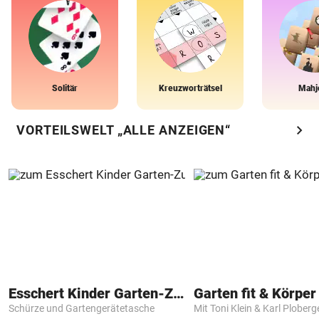
Solitär
Kreuzworträtsel
Mahj
chevron_right
VORTEILSWELT „ALLE ANZEIGEN“
Esschert Kinder Garten-Zubehör
Garten fit & Körper 
Schürze und Gartengerätetasche
Mit Toni Klein & Karl Ploberg