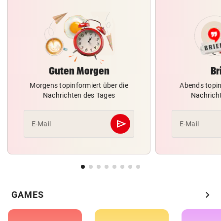
Guten Morgen
Br
Morgens topinformiert über die
Abends topin
Nachrichten des Tages
Nachrich
send
E-Mail
E-Mail
Abschicken
chevron_right
GAMES