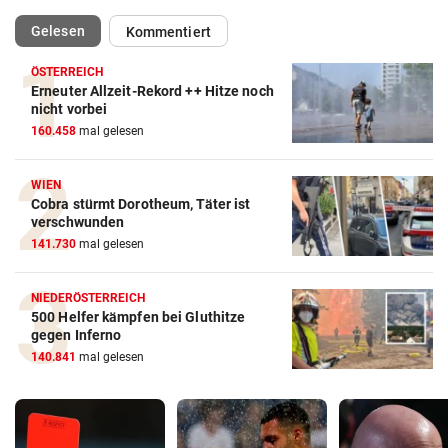
(ausgewählt)
Gelesen
Kommentiert
ÖSTERREICH
Erneuter Allzeit-Rekord ++ Hitze noch
nicht vorbei
160.458
mal gelesen
WIEN
Cobra stürmt Dorotheum, Täter ist
verschwunden
141.730
mal gelesen
NIEDERÖSTERREICH
500 Helfer kämpfen bei Gluthitze
gegen Inferno
140.841
mal gelesen