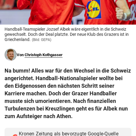
© Krone Multimedia GmbH & Co KG 2026
Muthgasse 2, 1190 Wien
Handball-Teamspieler Jozsef Albek wäre eigentlich in die Schweiz
gewechselt. Doch der Deal platzte. Der neue Klub des Grazers ist in
Griechenland.
(Bild: GEPA)
Von
Christoph Kothgasser
Na bumm! Alles war für den Wechsel in die Schweiz
angerichtet. Handball-Nationalspieler wollte bei
den Eidgenossen den nächsten Schritt seiner
Karriere machen. Doch der Grazer Handballer
musste sich umorientieren. Nach finanziellen
Turbulenzen bei Kreuzlingen geht es für Albek nun
zum Aufsteiger nach Athen.
Kronen Zeitung als bevorzugte Google-Quelle