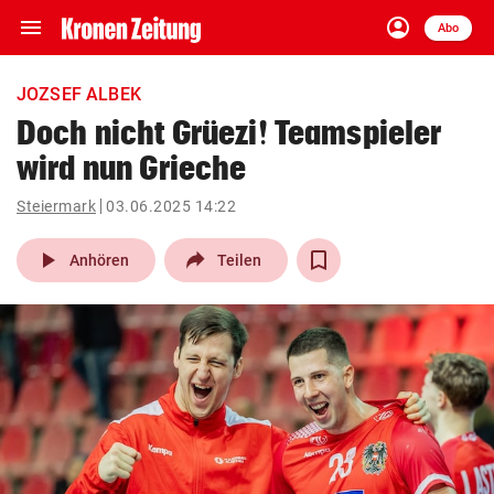
menu
account_circle
Navigation
Anmelden
Abo
close
Schließen
ein-/ausklappen
JOZSEF ALBEK
Abonnieren
Doch nicht Grüezi! Teamspieler
wird nun Grieche
account_circle
arrow_right
Anmelden
Steiermark
03.06.2025 14:22
pin_drop
arrow_right
Bundesland auswäh
Wien
play_arrow
Anhören
Teilen
bookmark
Merkliste
Suchbegriff
search
eingeben