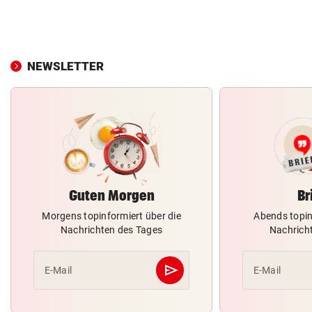
NEWSLETTER
Guten Morgen
Br
Morgens topinformiert über die
Abends topin
Nachrichten des Tages
Nachrich
send
E-Mail
E-Mail
Abschicken