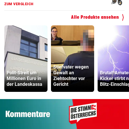
ZUM VERGLEICH
Alle Produkte ansehen
Stiefvater wegen
Polit-Streit um
Gewalt an
Brutal! Amate
Millionen Euro in
Ziehtochter vor
Kicker stirbt 
der Landeskassa
Gericht
Blitz-Einschla