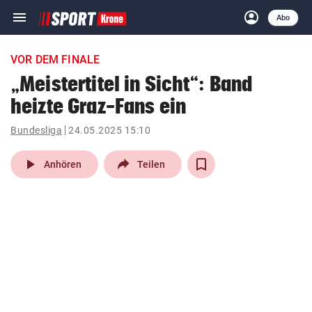
menu
account_circle
Navigation
Anmelden
Abo
close
Schließen
ein-/ausklappen
VOR DEM FINALE
Abonnieren
„Meistertitel in Sicht“: Band
heizte Graz-Fans ein
account_circle
arrow_right
Anmelden
Bundesliga
24.05.2025 15:10
pin_drop
arrow_right
Bundesland auswäh
Wien
play_arrow
Anhören
Teilen
bookmark
Merkliste
Suchbegriff
search
eingeben