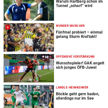
Warum Hartberg schon im
Tunnel „scharf“ wird
WUNDER MUSS HER
Fünfmal probiert – einmal
gelang Sturm Kraftakt!
OFFENSIVE VERSTÄRKUNG
Wunschspieler! GAK angelt
sich junges ÖFB-Juwel
LÄNDLE-HEIMKEHRER
Böckle geht gern baden,
allerdings nur im See