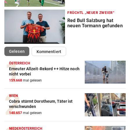
FRÜCHTL „NEUER ZWEIER“
Red Bull Salzburg hat
neuen Tormann gefunden
(ausgewählt)
Gelesen
Kommentiert
ÖSTERREICH
Erneuter Allzeit-Rekord ++ Hitze noch
Action-Cam Vergleich
nicht vorbei
159.668
mal gelesen
ZUM VERGLEICH
Crosstrainer Vergleich
WIEN
Cobra stürmt Dorotheum, Täter ist
ZUM VERGLEICH
verschwunden
140.657
mal gelesen
E-Bike Vergleich
ZUM VERGLEICH
NIEDERÖSTERREICH