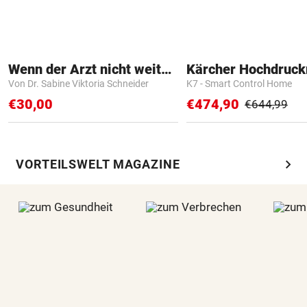
Wenn der Arzt nicht weiter weiß
Kärcher Hochdruck
Von Dr. Sabine Viktoria Schneider
K7 - Smart Control Home
€30,00
€474,90
€644,99
chevron_right
VORTEILSWELT MAGAZINE