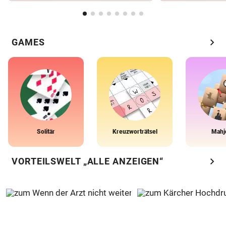
chevron_right
GAMES
Solitär
Kreuzworträtsel
Mahj
chevron_right
VORTEILSWELT „ALLE ANZEIGEN“