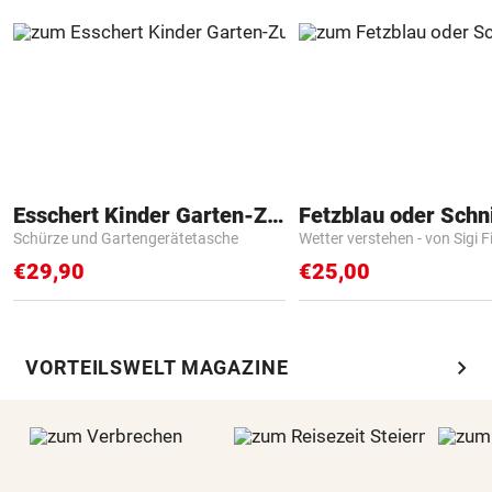
Esschert Kinder Garten-Zubehör
Fetzblau oder Schn
Schürze und Gartengerätetasche
Wetter verstehen - von Sigi F
€29,90
€25,00
chevron_right
VORTEILSWELT MAGAZINE