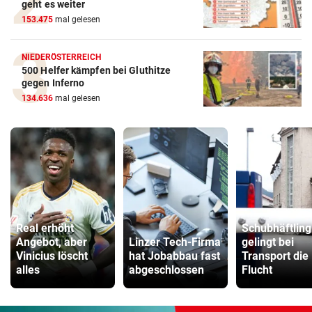
geht es weiter
153.475
mal gelesen
NIEDERÖSTERREICH
500 Helfer kämpfen bei Gluthitze
gegen Inferno
134.636
mal gelesen
Real erhöht
Schubhäftling
Angebot, aber
Linzer Tech-Firma
gelingt bei
Vinicius löscht
hat Jobabbau fast
Transport die
alles
abgeschlossen
Flucht