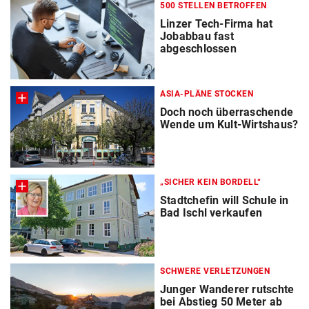
500 STELLEN BETROFFEN
Linzer Tech-Firma hat
Jobabbau fast
abgeschlossen
ASIA-PLÄNE STOCKEN
Doch noch überraschende
Wende um Kult-Wirtshaus?
„SICHER KEIN BORDELL“
Stadtchefin will Schule in
Bad Ischl verkaufen
SCHWERE VERLETZUNGEN
Junger Wanderer rutschte
bei Abstieg 50 Meter ab