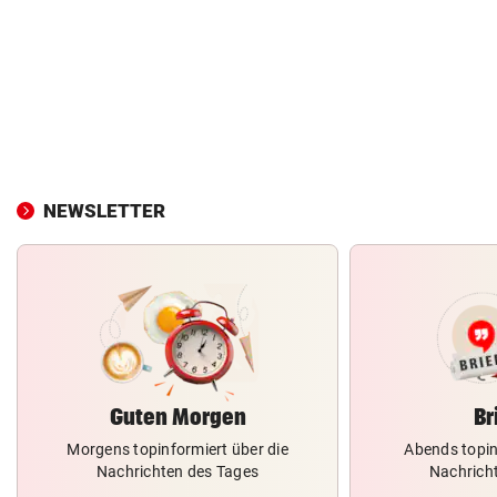
NEWSLETTER
Guten Morgen
Br
Morgens topinformiert über die
Abends topin
Nachrichten des Tages
Nachrich