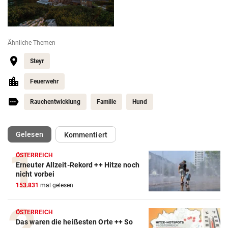
Ähnliche Themen
Steyr
Feuerwehr
Rauchentwicklung
Familie
Hund
(ausgewählt)
Gelesen
Kommentiert
ÖSTERREICH
Erneuter Allzeit-Rekord ++ Hitze noch
nicht vorbei
153.831
mal gelesen
ÖSTERREICH
Das waren die heißesten Orte ++ So