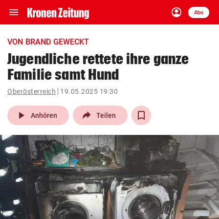
menu
account_circle
Navigation
Anmelden
Abo
close
Schließen
ein-/ausklappen
VON BRAND GEWECKT
Abonnieren
Jugendliche rettete ihre ganze
Familie samt Hund
account_circle
arrow_right
Anmelden
Oberösterreich
19.05.2025 19:30
pin_drop
arrow_right
Bundesland auswäh
Wien
play_arrow
Anhören
Teilen
bookmark
Merkliste
Suchbegriff
search
eingeben