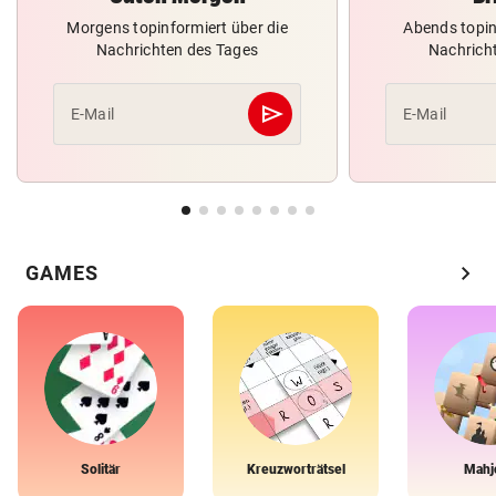
Morgens topinformiert über die
Abends topin
Nachrichten des Tages
Nachrich
send
E-Mail
E-Mail
Abschicken
chevron_right
GAMES
Solitär
Kreuzworträtsel
Mahj