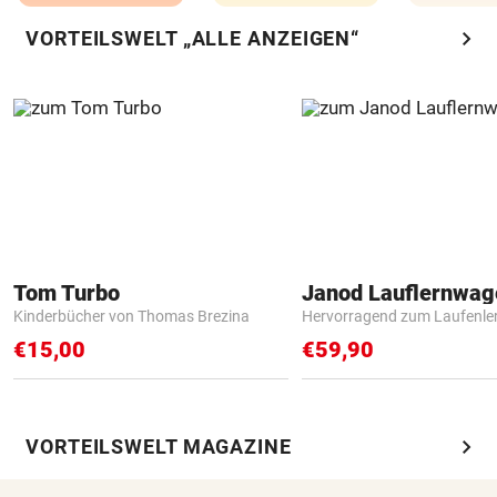
chevron_right
VORTEILSWELT „ALLE ANZEIGEN“
Tom Turbo
Janod Lauflernwa
Kinderbücher von Thomas Brezina
Hervorragend zum Laufenle
€15,00
€59,90
chevron_right
VORTEILSWELT MAGAZINE