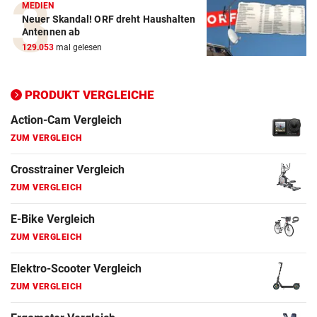
ZUM VERGLEICH
MEDIEN
Neuer Skandal! ORF dreht Haushalten
Crosstrainer Vergleich
Antennen ab
129.053
mal gelesen
ZUM VERGLEICH
E-Bike Vergleich
PRODUKT VERGLEICHE
ZUM VERGLEICH
Elektro-Scooter Vergleich
ZUM VERGLEICH
Ergometer Vergleich
ZUM VERGLEICH
Fahrrad Test
ZUM VERGLEICH
Fahrradanhänger Vergleich
ZUM VERGLEICH