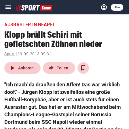
menu
account_circle
Navigation
Anmelden
Abo
close
Schließen
ein-/ausklappen
AUSRASTER IN NEAPEL
Abonnieren
Klopp brüllt Schiri mit
gefletschten Zähnen nieder
account_circle
arrow_right
Anmelden
Sport
19.09.2013 09:31
pin_drop
arrow_right
Bundesland auswäh
Wien
play_arrow
Anhören
Teilen
bookmark
Merkliste
"Ich mach' da draußen den Affen! Das war wirklich
doof." - Jürgen Klopp ist zweifellos eine große
Suchbegriff
Fußball-Koryphäe, aber er ist auch stets für einen
search
eingeben
Ausraster gut. Das hat er am Mittwochabend beim
Champions-League-Gastspiel seiner Borussia
Dortmund beim SSC Napoli wieder einmal