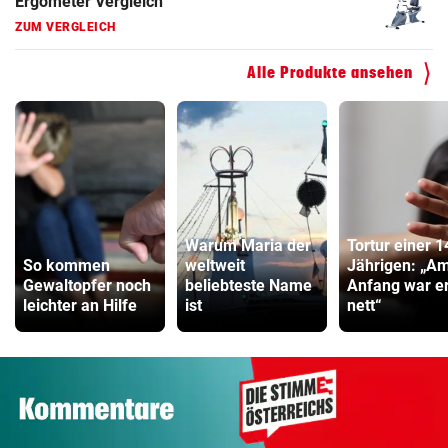
Faszienrolle Vergleich
ZUM VERGLEICH
Alle Produkte ansehen
Hoverboard Vergleich
ZUM VERGLEICH
Kinderfahrrad Vergleich
ZUM VERGLEICH
Warum Maria der
Tortur einer 1
So kommen
weltweit
Jährigen: „A
Gewaltopfer noch
beliebteste Name
Anfang war e
leichter an Hilfe
ist
nett“