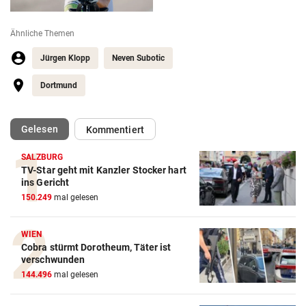
Ähnliche Themen
Jürgen Klopp
Neven Subotic
Dortmund
(ausgewählt)
Gelesen
Kommentiert
SALZBURG
TV-Star geht mit Kanzler Stocker hart
ins Gericht
150.249
mal gelesen
WIEN
Cobra stürmt Dorotheum, Täter ist
verschwunden
144.496
mal gelesen
Action-Cam Vergleich