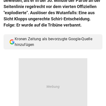
bewiesen, als er in der 30. Minute der Partie an der
© Krone Multimedia GmbH & Co KG 2026
Seitenlinie regelrecht vor dem vierten Offiziellen
Muthgasse 2, 1190 Wien
"explodierte". Auslöser des Wutanfalls: Eine aus
Sicht Klopps ungerechte Schiri-Entscheidung.
Folge: Er wurde auf die Tribüne verbannt.
Kronen Zeitung als bevorzugte Google-Quelle
hinzufügen