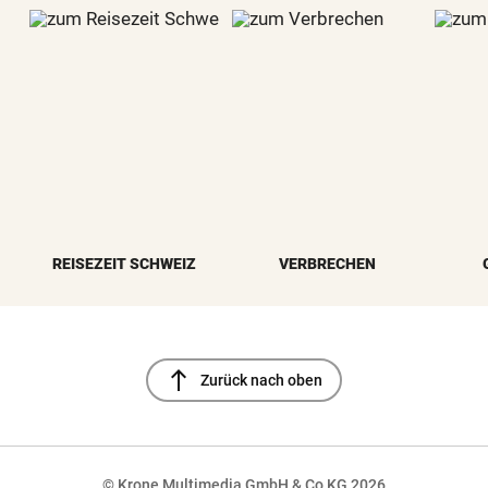
REISEZEIT SCHWEIZ
VERBRECHEN
north
Zurück nach oben
© Krone Multimedia GmbH & Co KG 2026