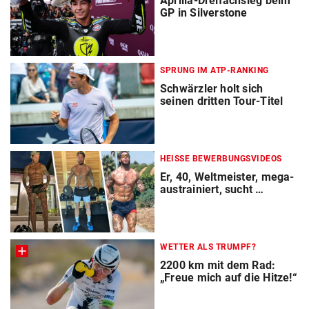
Aprilia-Dreifachsieg beim
GP in Silverstone
SPRUNG IM ATP-RANKING
Schwärzler holt sich
seinen dritten Tour-Titel
HEISSE BEWERBUNGSVIDEOS
Er, 40, Weltmeister, mega-
austrainiert, sucht …
WETTER ALS TRUMPF?
2200 km mit dem Rad:
„Freue mich auf die Hitze!“