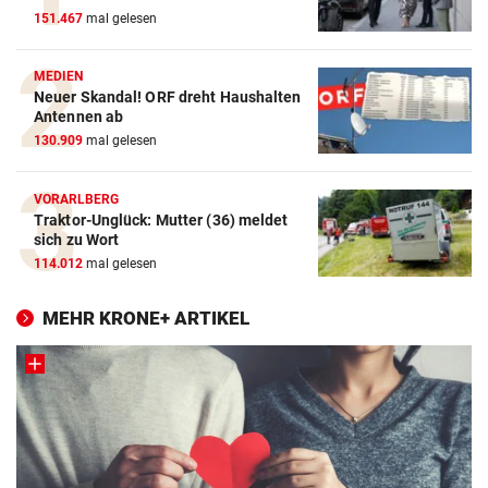
151.467
mal gelesen
MEDIEN
Neuer Skandal! ORF dreht Haushalten
Antennen ab
130.909
mal gelesen
VORARLBERG
Traktor-Unglück: Mutter (36) meldet
sich zu Wort
114.012
mal gelesen
MEHR KRONE+ ARTIKEL