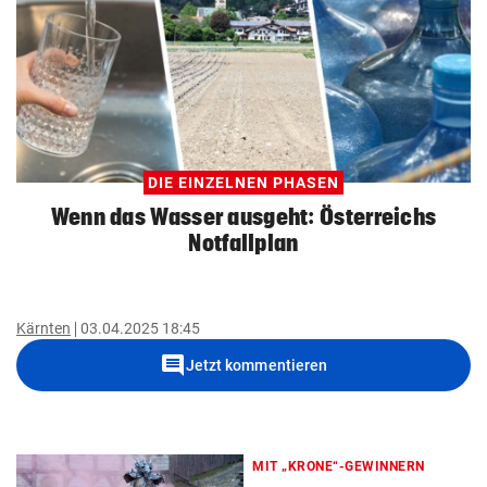
DIE EINZELNEN PHASEN
Wenn das Wasser ausgeht: Österreichs
Notfallplan
Kärnten
03.04.2025 18:45
comment
Jetzt kommentieren
MIT „KRONE“-GEWINNERN