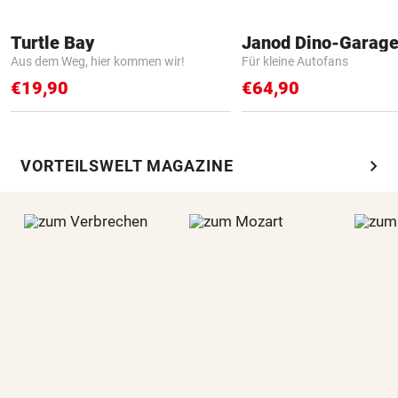
Turtle Bay
Janod Dino-Garag
Aus dem Weg, hier kommen wir!
Für kleine Autofans
€19,90
€64,90
chevron_right
VORTEILSWELT MAGAZINE