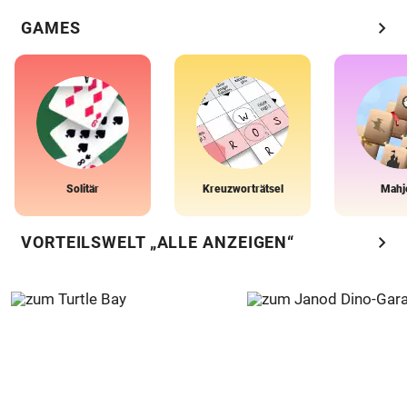
chevron_right
GAMES
Solitär
Kreuzworträtsel
Mahj
chevron_right
VORTEILSWELT „ALLE ANZEIGEN“