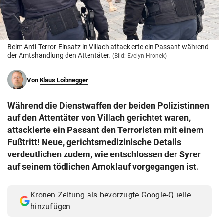
© Krone Multimedia GmbH & Co KG 2026
Muthgasse 2, 1190 Wien
Beim Anti-Terror-Einsatz in Villach attackierte ein Passant während
der Amtshandlung den Attentäter.
(Bild: Evelyn Hronek)
Von
Klaus Loibnegger
Während die Dienstwaffen der beiden Polizistinnen
auf den Attentäter von Villach gerichtet waren,
attackierte ein Passant den Terroristen mit einem
Fußtritt! Neue, gerichtsmedizinische Details
verdeutlichen zudem, wie entschlossen der Syrer
auf seinem tödlichen Amoklauf vorgegangen ist.
Kronen Zeitung als bevorzugte Google-Quelle
hinzufügen