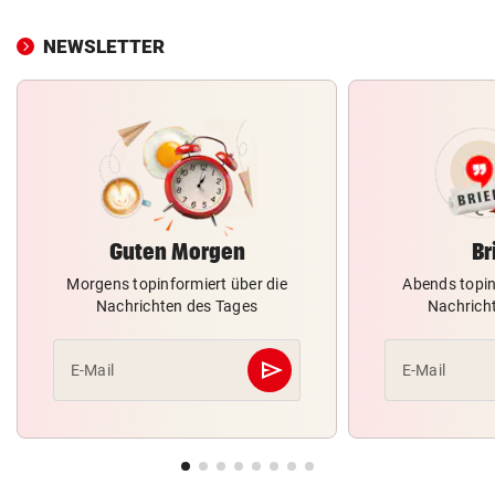
NEWSLETTER
Guten Morgen
Br
Morgens topinformiert über die
Abends topin
Nachrichten des Tages
Nachrich
send
E-Mail
E-Mail
Abschicken