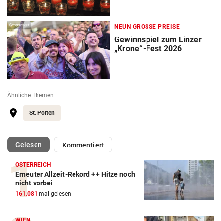
Gesponsert
NEUN GROSSE PREISE
Gewinnspiel zum Linzer
„Krone“-Fest 2026
Ähnliche Themen
St. Pölten
(ausgewählt)
Gelesen
Kommentiert
ÖSTERREICH
Erneuter Allzeit-Rekord ++ Hitze noch
nicht vorbei
161.081
mal gelesen
WIEN