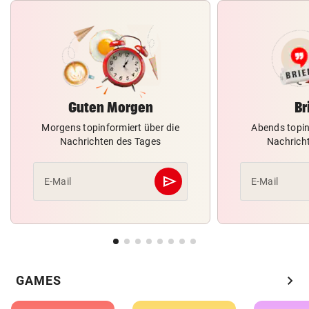
Guten Morgen
Br
Morgens topinformiert über die
Abends topin
Nachrichten des Tages
Nachrich
send
E-Mail
E-Mail
Abschicken
chevron_right
GAMES