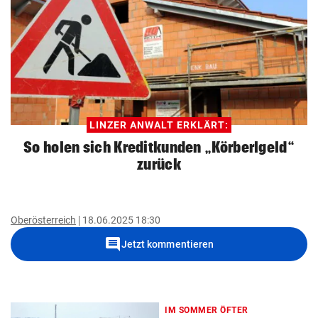
LINZER ANWALT ERKLÄRT:
So holen sich Kreditkunden „Körberlgeld“
zurück
Oberösterreich
18.06.2025 18:30
comment
Jetzt kommentieren
IM SOMMER ÖFTER