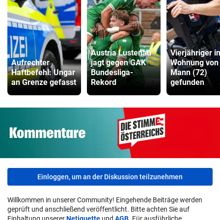
Austria Lustenau
Vierjähriger i
Aufrechter
jagt gegen GAK
Wohnung von
Haftbefehl: Ungar
Bundesliga-
Mann (72)
an Grenze gefasst
Rekord
gefunden
Einloggen, um an der Diskussion teilzunehmen
Willkommen in unserer Community! Eingehende Beiträge werden
geprüft und anschließend veröffentlicht. Bitte achten Sie auf
Einhaltung unserer
Netiquette
und
AGB
. Für ausführliche