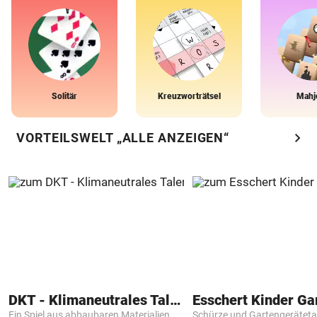
Solitär
Kreuzworträtsel
Mahj
chevron_right
VORTEILSWELT „ALLE ANZEIGEN“
DKT - Klimaneutrales Talent
Ein Spiel aus abbaubaren Materialien
Schürze und Gartengerätet