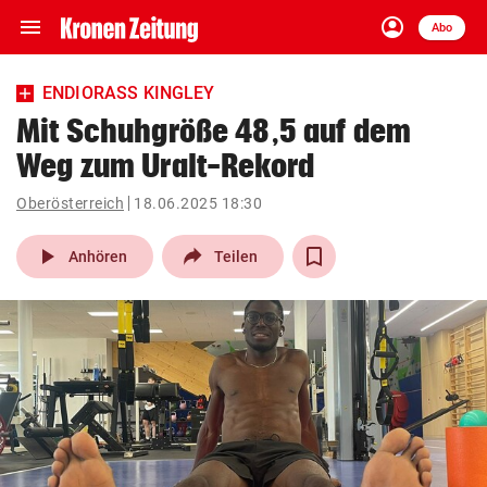
menu
account_circle
Navigation
Anmelden
Abo
close
Schließen
ein-/ausklappen
ENDIORASS KINGLEY
Abonnieren
Mit Schuhgröße 48,5 auf dem
Weg zum Uralt-Rekord
account_circle
arrow_right
Anmelden
Oberösterreich
18.06.2025 18:30
pin_drop
arrow_right
Bundesland auswäh
Wien
play_arrow
Anhören
Teilen
bookmark
Merkliste
Suchbegriff
search
eingeben