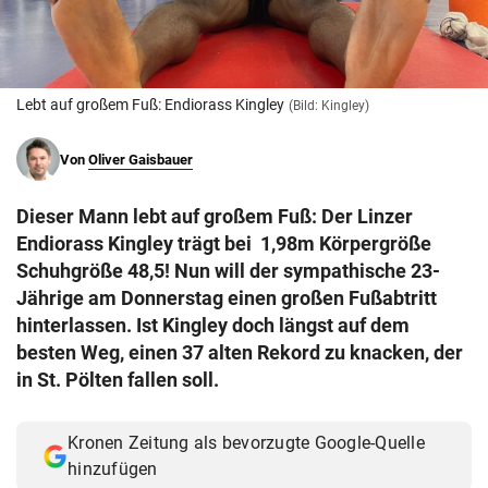
© Krone Multimedia GmbH & Co KG 2026
Muthgasse 2, 1190 Wien
Lebt auf großem Fuß: Endiorass Kingley
(Bild: Kingley)
Von
Oliver Gaisbauer
Dieser Mann lebt auf großem Fuß: Der Linzer
Endiorass Kingley trägt bei 1,98m Körpergröße
Schuhgröße 48,5! Nun will der sympathische 23-
Jährige am Donnerstag einen großen Fußabtritt
hinterlassen. Ist Kingley doch längst auf dem
besten Weg, einen 37 alten Rekord zu knacken, der
in St. Pölten fallen soll.
Kronen Zeitung als bevorzugte Google-Quelle
hinzufügen