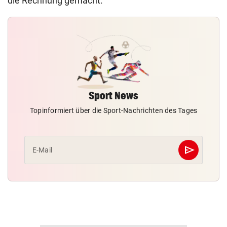
die Rechnung gemacht.
Sport News
Topinformiert über die Sport-Nachrichten des Tages
send
E-Mail
Abschicken