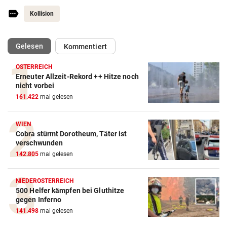
Kollision
(ausgewählt)
Gelesen
Kommentiert
ÖSTERREICH
Erneuter Allzeit-Rekord ++ Hitze noch
nicht vorbei
161.422
mal gelesen
WIEN
Cobra stürmt Dorotheum, Täter ist
verschwunden
142.805
mal gelesen
NIEDERÖSTERREICH
500 Helfer kämpfen bei Gluthitze
gegen Inferno
141.498
mal gelesen