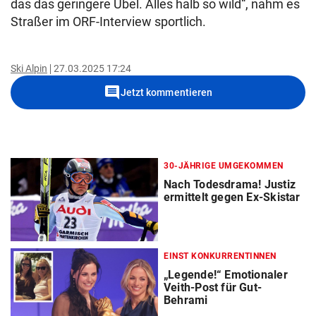
das das geringere Übel. Alles halb so wild“, nahm es
Straßer im ORF-Interview sportlich.
Ski Alpin
27.03.2025 17:24
comment
Jetzt kommentieren
30-JÄHRIGE UMGEKOMMEN
Nach Todesdrama! Justiz
ermittelt gegen Ex-Skistar
EINST KONKURRENTINNEN
„Legende!“ Emotionaler
Veith-Post für Gut-
Behrami