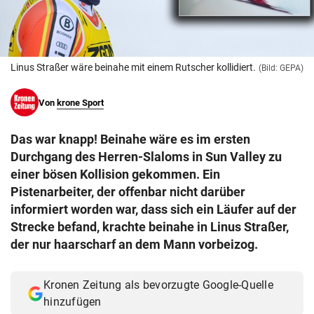
© Krone Multimedia GmbH & Co KG 2026
Muthgasse 2, 1190 Wien
Linus Straßer wäre beinahe mit einem Rutscher kollidiert.
(Bild: GEPA)
Von
krone Sport
Das war knapp! Beinahe wäre es im ersten
Durchgang des Herren-Slaloms in Sun Valley zu
einer bösen Kollision gekommen. Ein
Pistenarbeiter, der offenbar nicht darüber
informiert worden war, dass sich ein Läufer auf der
Strecke befand, krachte beinahe in Linus Straßer,
der nur haarscharf an dem Mann vorbeizog.
Kronen Zeitung als bevorzugte Google-Quelle
hinzufügen