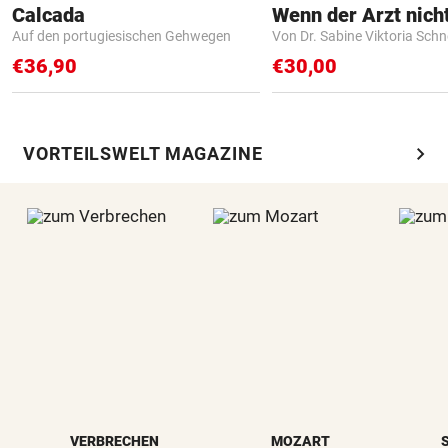
Calcada
Auf den portugiesischen Gehwegen
Von Dr. Sabine Viktoria Schn
€36,90
€30,00
chevron_right
VORTEILSWELT MAGAZINE
VERBRECHEN
MOZART