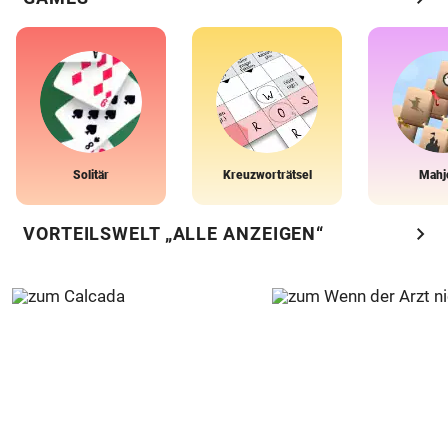
Solitär
Kreuzworträtsel
Mahj
chevron_right
VORTEILSWELT „ALLE ANZEIGEN“