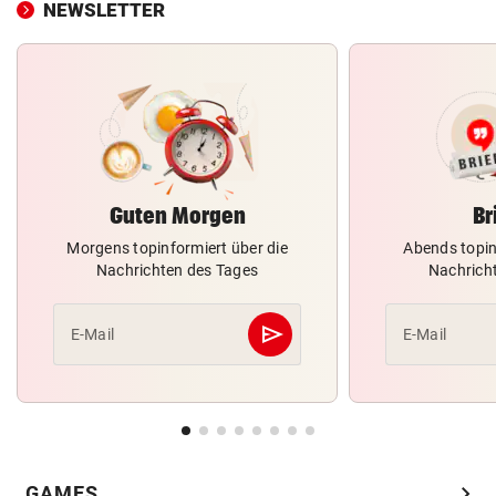
NEWSLETTER
Guten Morgen
Br
Morgens topinformiert über die
Abends topin
Nachrichten des Tages
Nachrich
send
E-Mail
E-Mail
Abschicken
chevron_right
GAMES