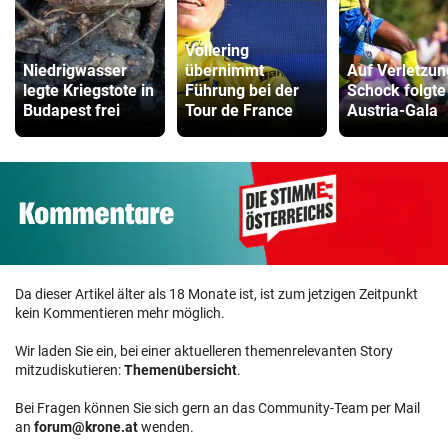
Vollering
Niedrigwasser
übernimmt
Auf Verletzun
legte Kriegstote in
Führung bei der
Schock folgte
Budapest frei
Tour de France
Austria-Gala
Da dieser Artikel älter als 18 Monate ist, ist zum jetzigen Zeitpunkt
kein Kommentieren mehr möglich.
Wir laden Sie ein, bei einer aktuelleren themenrelevanten Story
mitzudiskutieren:
Themenübersicht
.
Bei Fragen können Sie sich gern an das Community-Team per Mail
an
forum@krone.at
wenden.