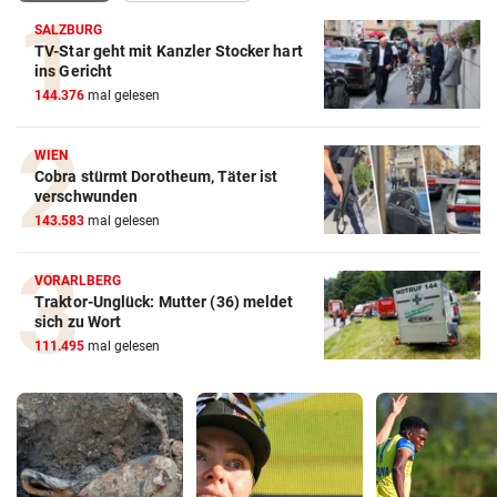
SALZBURG
TV-Star geht mit Kanzler Stocker hart
ins Gericht
144.376
mal gelesen
WIEN
Cobra stürmt Dorotheum, Täter ist
verschwunden
143.583
mal gelesen
VORARLBERG
Traktor-Unglück: Mutter (36) meldet
sich zu Wort
111.495
mal gelesen