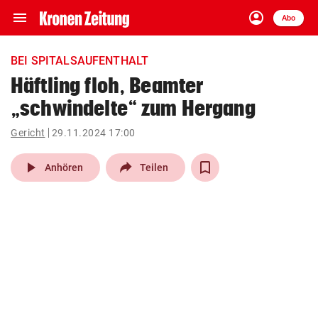
menu
account_circle
Navigation
Anmelden
Abo
close
Schließen
ein-/ausklappen
BEI SPITALSAUFENTHALT
Abonnieren
Häftling floh, Beamter
„schwindelte“ zum Hergang
account_circle
arrow_right
Anmelden
Gericht
29.11.2024 17:00
pin_drop
arrow_right
Bundesland auswäh
Wien
play_arrow
Anhören
Teilen
bookmark
Merkliste
Suchbegriff
search
eingeben