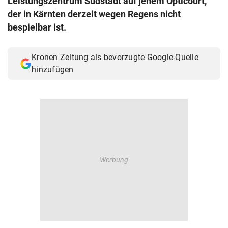
Leistungszentrum Südstadt auf jenem Opticourt,
© Krone Multimedia GmbH & Co KG 2026
der in Kärnten derzeit wegen Regens nicht
Muthgasse 2, 1190 Wien
bespielbar ist.
Kronen Zeitung als bevorzugte Google-Quelle
hinzufügen