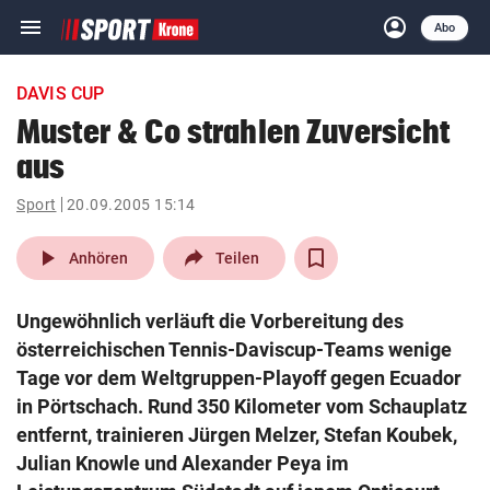
menu
account_circle
Navigation
Anmelden
Abo
close
Schließen
ein-/ausklappen
DAVIS CUP
Abonnieren
Muster & Co strahlen Zuversicht
aus
account_circle
arrow_right
Anmelden
Sport
20.09.2005 15:14
pin_drop
arrow_right
Bundesland auswäh
Wien
play_arrow
Anhören
Teilen
bookmark
Merkliste
Ungewöhnlich verläuft die Vorbereitung des
österreichischen Tennis-Daviscup-Teams wenige
Suchbegriff
Tage vor dem Weltgruppen-Playoff gegen Ecuador
search
eingeben
in Pörtschach. Rund 350 Kilometer vom Schauplatz
entfernt, trainieren Jürgen Melzer, Stefan Koubek,
Julian Knowle und Alexander Peya im