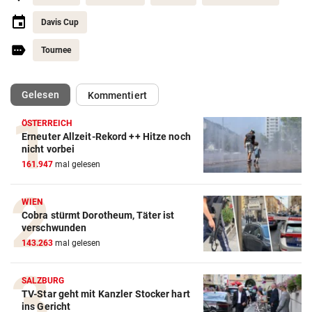
Davis Cup
Tournee
(ausgewählt)
Gelesen
Kommentiert
ÖSTERREICH
Erneuter Allzeit-Rekord ++ Hitze noch
nicht vorbei
161.947
mal gelesen
WIEN
Cobra stürmt Dorotheum, Täter ist
verschwunden
Action-Cam Vergleich
143.263
mal gelesen
ZUM VERGLEICH
Crosstrainer Vergleich
SALZBURG
TV-Star geht mit Kanzler Stocker hart
ZUM VERGLEICH
ins Gericht