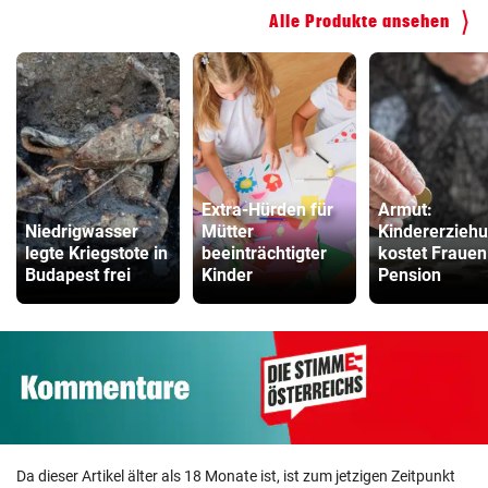
Alle Produkte ansehen
ZUM VERGLEICH
Kinderfahrrad Vergleich
ZUM VERGLEICH
Extra-Hürden für
Armut:
Niedrigwasser
Mütter
Kindererzieh
legte Kriegstote in
beeinträchtigter
kostet Frauen
Budapest frei
Kinder
Pension
Da dieser Artikel älter als 18 Monate ist, ist zum jetzigen Zeitpunkt