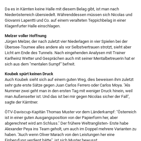
Da es in Kärnten keine Halle mit diesem Belag gibt, ist man nach
Niederösterreich übersiedelt. Währenddessen müssen sich Nicolas und
Giovanni Lapentti und Co. auf einem veralteten Teppichbelag in einer
Klagenfurter Halle einschlagen.
Melzer voller Hoffnung
Jürgen Melzer, der nach zuletzt vier Niederlagen in vier Spielen bei der
Übersee-Tournee alles andere als vor Selbstvertrauen strotzt, sieht aber
Licht am Ende des Tunnels. Nach eingehenden Analysen mit Trainer
Karlheinz Wetter und Gesprächen auch mit seiner Mentalbetreuerin hat er
sich aus dem "mentalen Sumpf" befreit.
Koubek spürt keinen Druck
Auch Koubek sieht sich auf einem guten Weg, dies beweisen ihm zuletzt
sehr gute erste Sätze gegen Juan Carlos Ferrero oder Carlos Moya. "Als
Nummer zwei geht man in den ersten Tag mit weniger Druck hinein, weil
man Außenseiter ist. Und das ist bei mir gegen Nicolas sicher der Fall",
sagte der Kärntner.
ÖTV-Daviscup-Kapitän Thomas Muster vor dem Länderkampf: "Österreich
ist in einer guten Ausgangsposition von der Papierform her, aber
abgerechnet wird am Schluss." Der frühere Weltranglisten- Erste habe
Alexander Peya ins Team geholt, um auch im Doppel mehrere Varianten zu
haben. "Auch wenn Oliver Marach von den Leistungen her eine
Einberufung verdient hätte", ist sich Muster bewusst.