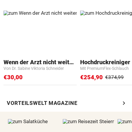
Wenn der Arzt nicht weiter weiß
Hochdruckreiniger 
Von Dr. Sabine Viktoria Schneider
Mit PremiumFlex-Schlauch
€30,00
€254,90
€374,99
chevron_right
VORTEILSWELT MAGAZINE