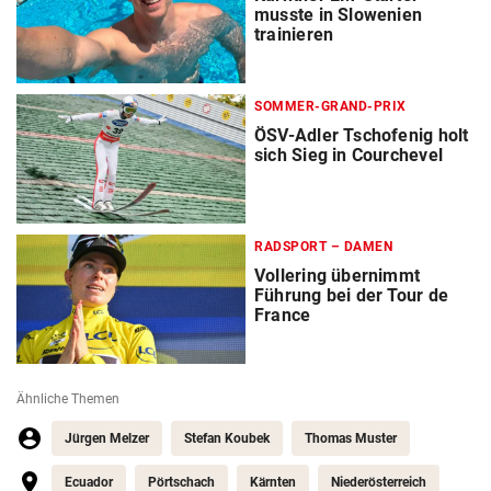
musste in Slowenien
trainieren
SOMMER-GRAND-PRIX
ÖSV-Adler Tschofenig holt
sich Sieg in Courchevel
RADSPORT – DAMEN
Vollering übernimmt
Führung bei der Tour de
France
Ähnliche Themen
Jürgen Melzer
Stefan Koubek
Thomas Muster
Ecuador
Pörtschach
Kärnten
Niederösterreich