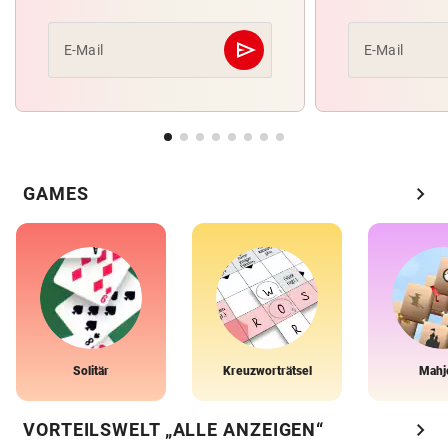
send
E-Mail
E-Mail
Abschicken
chevron_right
GAMES
Solitär
Kreuzworträtsel
Mahj
chevron_right
VORTEILSWELT „ALLE ANZEIGEN“