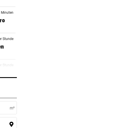
4 Minuten
ro
er Stunde
en
er Stunde
er Stunde
ident
m²
er Stunde
 zwei