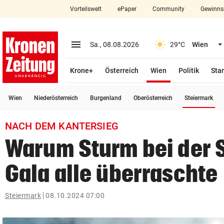
Vorteilswelt
ePaper
Community
Gewinns
close
Schließen
menu
Menü aufklappen
Sa., 08.08.2026
29°C
Wien
Abonnieren
(ausgewählt)
Krone+
Österreich
Wien
Politik
Star
account_circle
arrow_right
Anmelden
(a
Wien
Niederösterreich
Burgenland
Oberösterreich
Steiermark
pin_drop
arrow_right
Bundesland auswäh
Wien
NACH DEM KANTERSIEG
bookmark
Merkliste
Warum Sturm bei der 
Gala alle überraschte
Suchbegriff
search
eingeben
Steiermark
08.10.2024 07:00