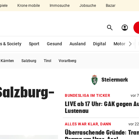
piele
Krone mobile
Immosuche
Jobsuche
Bazar
search
account_circle
Menü aufklappen
Suchen
s & Society
Sport
Gesund
Ausland
Digital
Motor
Wir
usgewählt)
Kärnten
Salzburg
Tirol
Vorarlberg
len
Steiermark
Salzburg-
BUNDESLIGA IM TICKER
vor 
LIVE ab 17 Uhr: GAK gegen Au
Lustenau
ALLES WAR KLAR, DANN
vor 2
Überraschende Gründe: Tran