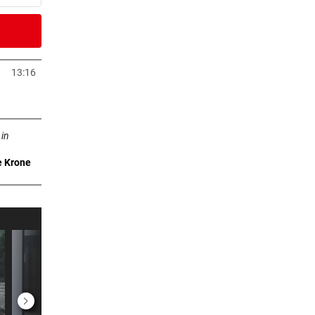
er Stunde
ach
13:16
neuem Tab öffnen
er Stunde
n neuem Tab öffnen
n
 in
e Krone
er Stunde
r
er Stunde
uen
er Stunde