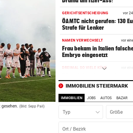
Drama um Ilzer-Ass!
GERICHTSENTSCHEIDUNG
vor 2
ÖAMTC nicht gerufen: 130 Eu
Strafe für Lenker
NAMEN VERWECHSELT
vor ein
Frau bekam in Italien falsch
Embryo eingesetzt
DREIMAL SO VIELE KÜHE
vor ein
Dürre bringt jetzt auch
Schlachthöfe ans Limit
IMMOBILIEN STEIERMARK
STATT SCHACHGENIE
vor ein
IMMOBILIEN
JOBS
AUTOS
BAZAR
András Baka soll neuer Präs
t gesehen.
(Bild: Sepp Pail)
Ungarns werden
Typ
AUFSTEIGER WILL DUO
vor ein
Transfer-Hammer um gleich