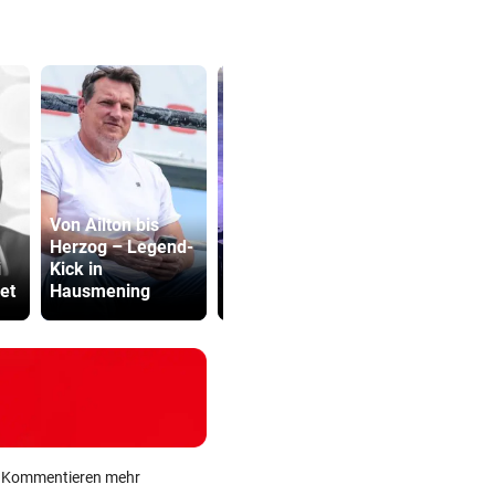
Von Ailton bis
26-Jähriger
Herzog – Legend-
überschlug sich
Dürre bringt
i
Kick in
mit
auch Schla
et
Hausmening
Kleintransporter
ans Limit
ein Kommentieren mehr