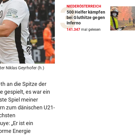
NIEDERÖSTERREICH
500 Helfer kämpfen
bei Gluthitze gegen
Inferno
141.347
mal gelesen
er Niklas Geyrhofer (h.)
th an die Spitze der
e gespielt, es war ein
ste Spiel meiner
tern zum dänischen U21-
ächsten
e: „Er ist ein
norme Energie