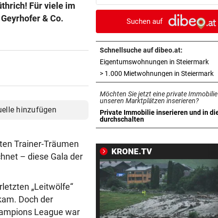
hrich! Für viele im
ÖFB-Teamspieler?
 Geyrhofer & Co.
Suchen auf
SCHWERE KOLLISIONEN
vor ein
Tirol: Drei verletzte Biker n
heftigen Unfällen
Schnellsuche auf dibeo.at:
in 
Eigentumswohnungen in Steiermark
VOM LAND KÄRNTEN
vor ein
i
> 1.000 Mietwohnungen in Steiermark
Mehr Geld für Kastration vo
Möchten Sie jetzt eine private Immobilie
Streunerkatzen
unseren Marktplätzen inserieren?
uelle hinzufügen
Private Immobilie inserieren und in di
BEWUSSTLOS AM POOL
vor ein
in neuem Tab öffnen
durchschalten
Reese Witherspoon in große
Sorge um ihren Vater
nsten Trainer-Träumen
KRONE.TV
hnet – diese Gala der
JETZT IST ES FIX
vor ein
Der FC Arsenal hat einen ne
Mittelfeldspieler
letzten „Leitwölfe“
kam. Doch der
MANN (45) HATTE MESSER
vor ein
Champions League war