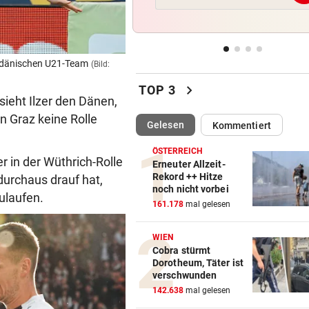
Drohne voller Sprengstoff n
Pipeline explodiert
AUF DER A10
vor 
um dänischen U21-Team
(Bild:
Urlauber-Kolonne rollt: Stau
chevron_right
Blockabfertigung
TOP 3
ieht Ilzer den Dänen,
n Graz keine Rolle
SKI-ASS ATMET DURCH
vor 
(ausgewählt)
Gelesen
Kommentiert
Nach Zitterpartie ist die Zuk
abgesichert
ÖSTERREICH
r in der Wüthrich-Rolle
Erneuter Allzeit-
Rekord ++ Hitze
 durchaus drauf hat,
FLOGEN ÜBER KASERNE
vor 
noch nicht vorbei
ulaufen.
Deutschland: Wieder verdäc
161.178
mal gelesen
Drohnen gesichtet
WIEN
Cobra stürmt
Dorotheum, Täter ist
verschwunden
142.638
mal gelesen