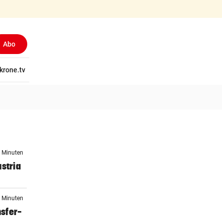
Abo
tschaft
krone.tv
Wissen
Gericht
Kolumnen
Freizeit
Reise
Ti
7 Minuten
stria
2 Minuten
sfer-