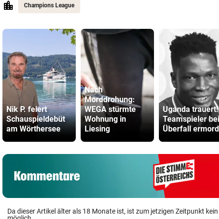
Champions League
Nach
Morddrohung:
Nik P. feiert
WEGA stürmte
Uganda trauert!
Schauspieldebüt
Wohnung in
Teamspieler be
am Wörthersee
Liesing
Überfall ermord
Da dieser Artikel älter als 18 Monate ist, ist zum jetzigen Zeitpunkt k
möglich.