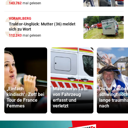
143.762
mal gelesen
VORARLBERG
Traktor-Unglück: Mutter (36) meldet
sich zu Wort
112.243
mal gelesen
„Einfach
Mädchen in Tirol
Dieser Zaube
kindisch“: Zoff bei
von Fahrzeug
schwingt noc
Tour de France
erfasst und
lange traumha
Femmes
verletzt
nach