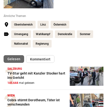
Ähnliche Themen
Oberösterreich
Linz
Österreich
Urnengang
Wahlkampf
Demokratie
Sommer
Nationalrat
Regierung
(ausgewählt)
Gelesen
Kommentiert
SALZBURG
TV-Star geht mit Kanzler Stocker hart
ins Gericht
145.644
mal gelesen
WIEN
Cobra stürmt Dorotheum, Täter ist
verschwunden