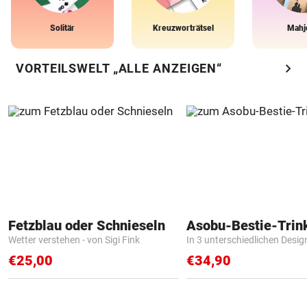
Solitär
Kreuzworträtsel
Mahj
chevron_right
VORTEILSWELT „ALLE ANZEIGEN“
Fetzblau oder Schnieseln
Asobu-Bestie-Trin
Wetter verstehen - von Sigi Fink
In 3 unterschiedlichen Desig
€25,00
€34,90