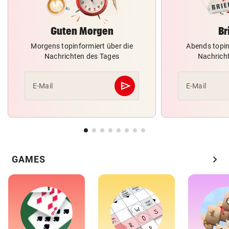
Guten Morgen
Br
Morgens topinformiert über die
Abends topin
Nachrichten des Tages
Nachrich
send
E-Mail
E-Mail
Abschicken
chevron_right
GAMES