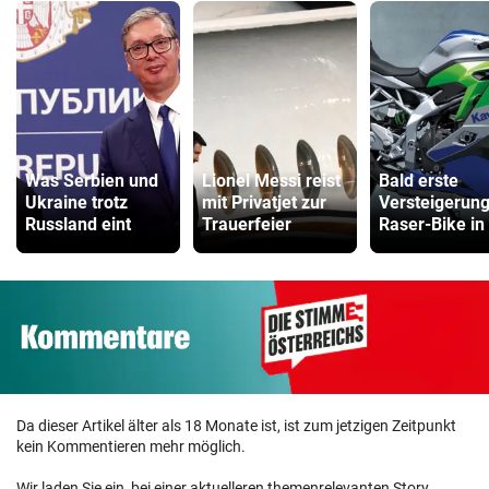
Was Serbien und
Lionel Messi reist
Bald erste
Ukraine trotz
mit Privatjet zur
Versteigerung
Russland eint
Trauerfeier
Raser-Bike in
Da dieser Artikel älter als 18 Monate ist, ist zum jetzigen Zeitpunkt
kein Kommentieren mehr möglich.
Wir laden Sie ein, bei einer aktuelleren themenrelevanten Story