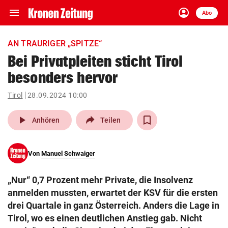
menu
account_circle
Navigation
Anmelden
Abo
close
Schließen
ein-/ausklappen
AN TRAURIGER „SPITZE“
Abonnieren
Bei Privatpleiten sticht Tirol
besonders hervor
account_circle
arrow_right
Anmelden
Tirol
28.09.2024 10:00
pin_drop
arrow_right
Bundesland auswäh
Wien
play_arrow
Anhören
Teilen
bookmark
Merkliste
Von
Manuel Schwaiger
Suchbegriff
search
„Nur“ 0,7 Prozent mehr Private, die Insolvenz
eingeben
anmelden mussten, erwartet der KSV für die ersten
drei Quartale in ganz Österreich. Anders die Lage in
Tirol, wo es einen deutlichen Anstieg gab. Nicht