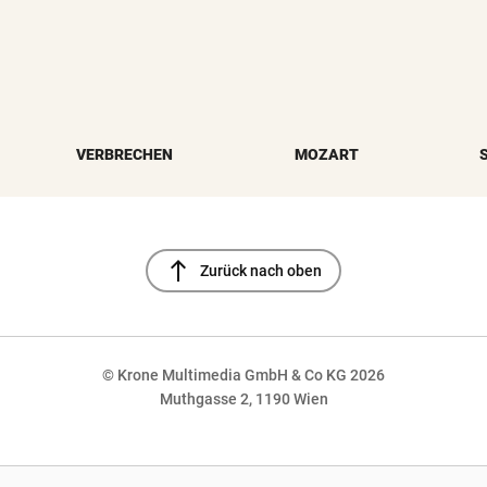
VERBRECHEN
MOZART
north
Zurück nach oben
© Krone Multimedia GmbH & Co KG 2026
Muthgasse 2, 1190 Wien
NaN%