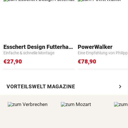
Esschert Design Futterhaus
PowerWalker
Einfache & schnelle Montage
Eine Empfehlung von Philip
€27,90
€78,90
chevron_right
VORTEILSWELT MAGAZINE