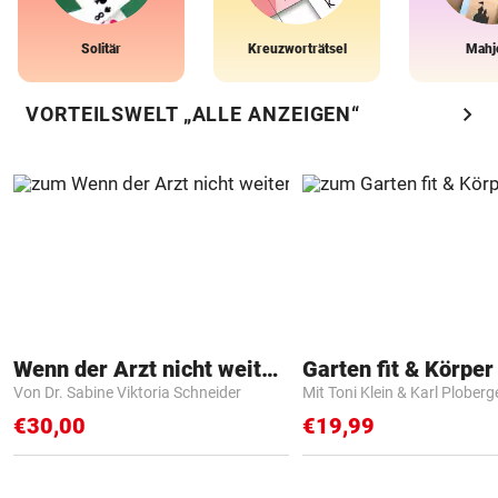
Solitär
Kreuzworträtsel
Mahj
chevron_right
VORTEILSWELT „ALLE ANZEIGEN“
Wenn der Arzt nicht weiter weiß
Garten fit & Körper 
Von Dr. Sabine Viktoria Schneider
Mit Toni Klein & Karl Ploberg
€30,00
€19,99