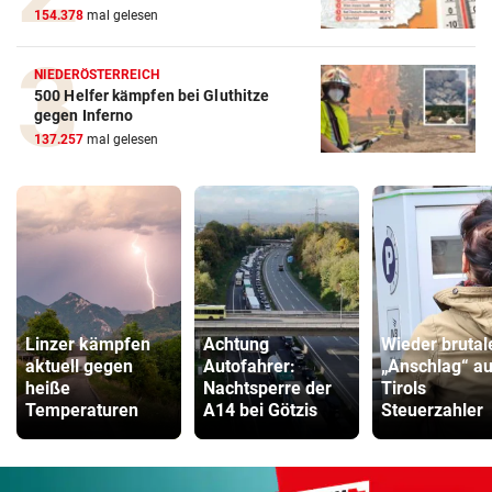
154.378
mal gelesen
NIEDERÖSTERREICH
500 Helfer kämpfen bei Gluthitze
gegen Inferno
137.257
mal gelesen
Linzer kämpfen
Achtung
Wieder brutal
aktuell gegen
Autofahrer:
„Anschlag“ au
heiße
Nachtsperre der
Tirols
Temperaturen
A14 bei Götzis
Steuerzahler