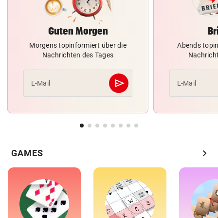
Guten Morgen
Br
Morgens topinformiert über die
Abends topin
Nachrichten des Tages
Nachrich
send
E-Mail
E-Mail
Abschicken
chevron_right
GAMES