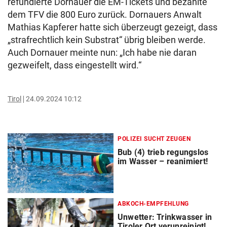
refundierte Dornauer die EM-Tickets und bezahlte
dem TFV die 800 Euro zurück. Dornauers Anwalt
Mathias Kapferer hatte sich überzeugt gezeigt, dass
„strafrechtlich kein Substrat“ übrig bleiben werde.
Auch Dornauer meinte nun: „Ich habe nie daran
gezweifelt, dass eingestellt wird.“
Tirol
24.09.2024 10:12
POLIZEI SUCHT ZEUGEN
Bub (4) trieb regungslos
im Wasser – reanimiert!
ABKOCH-EMPFEHLUNG
Unwetter: Trinkwasser in
Tiroler Ort verunreinigt!