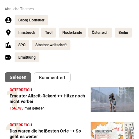
Ähnliche Themen
Georg Dornauer
Innsbruck
Tirol
Niederlande
Österreich
Berlin
SPÖ
Staatsanwaltschaft
Ermittlung
(ausgewählt)
Gelesen
Kommentiert
ÖSTERREICH
Erneuter Allzeit-Rekord ++ Hitze noch
nicht vorbei
156.783
mal gelesen
ÖSTERREICH
Das waren die heißesten Orte ++ So
geht es weiter