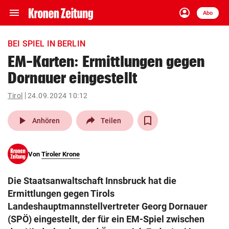
menu
account_circle
Navigation
Anmelden
Abo
close
Schließen
ein-/ausklappen
BEI SPIEL IN BERLIN
Abonnieren
EM-Karten: Ermittlungen gegen
Dornauer eingestellt
account_circle
arrow_right
Anmelden
Tirol
24.09.2024 10:12
pin_drop
arrow_right
Bundesland auswäh
Wien
play_arrow
Anhören
Teilen
bookmark
Merkliste
Von
Tiroler Krone
Suchbegriff
search
Die Staatsanwaltschaft Innsbruck hat die
eingeben
Ermittlungen gegen Tirols
Landeshauptmannstellvertreter Georg Dornauer
(SPÖ) eingestellt, der für ein EM-Spiel zwischen