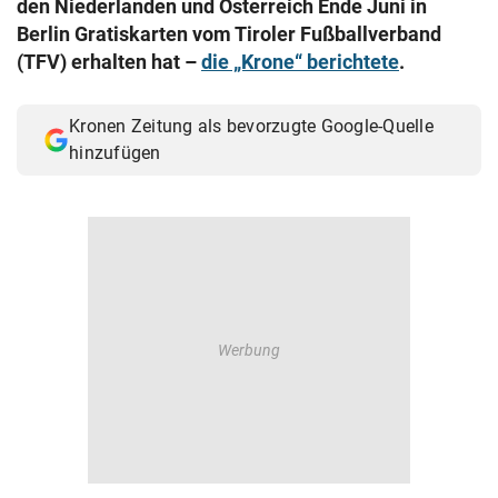
den Niederlanden und Österreich Ende Juni in
© Krone Multimedia GmbH & Co KG 2026
Berlin Gratiskarten vom Tiroler Fußballverband
Muthgasse 2, 1190 Wien
(TFV) erhalten hat –
die „Krone“ berichtete
.
Kronen Zeitung als bevorzugte Google-Quelle
hinzufügen