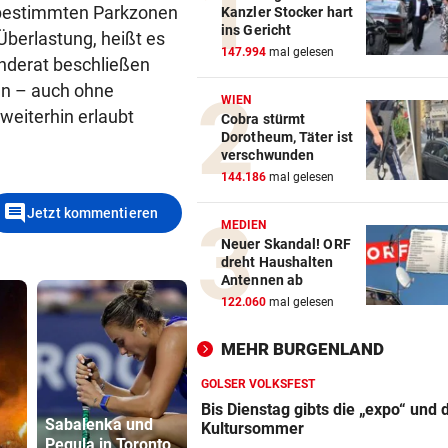
n bestimmten Parkzonen
Kanzler Stocker hart
ins Gericht
Überlastung, heißt es
147.994
mal gelesen
nderat beschließen
en – auch ohne
WIEN
weiterhin erlaubt
Cobra stürmt
Dorotheum, Täter ist
verschwunden
144.186
mal gelesen
comment
Jetzt kommentieren
MEDIEN
Neuer Skandal! ORF
dreht Haushalten
Antennen ab
122.060
mal gelesen
MEHR BURGENLAND
GOLSER VOLKSFEST
Bis Dienstag gibts die „expo“ und 
Sabalenka und
Kultursommer
Pegula in Toronto
Frau entdeckte
Drohung: 3