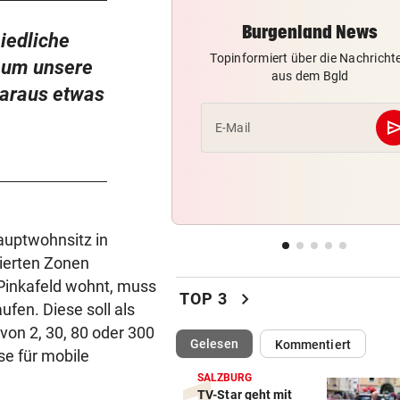
Schräge Mitführpflicht auch 
Burgenland News
einem Nachbarland!
iedliche
Topinformiert über die Nachricht
e um unsere
FATALE GLUTHITZE
vor 
aus dem Bgld
daraus etwas
Wenn Bauarbeiter auf dem 
zusammenbrechen
se
E-Mail
BABYGLÜCK MIT TOM BECK
vor 
Drittes Kind für „GZSZ“-Star
Chryssanthi Kavazi
TÄTER AUF DER FLUCHT
vor 
auptwohnsitz in
Bremen: Autofahrer schlägt 
nierten Zonen
Mann ein – tot
Pinkafeld wohnt, muss
chevron_right
TOP 3
ufen. Diese soll als
von 2, 30, 80 oder 300
(ausgewählt)
Gelesen
Kommentiert
se für mobile
SALZBURG
TV-Star geht mit