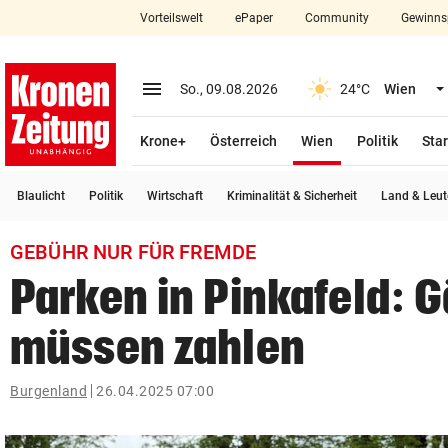
Vorteilswelt
ePaper
Community
Gewinns
close
Schließen
menu
Menü aufklappen
So., 09.08.2026
24°C
Wien
Abonnieren
(ausgewählt)
Krone+
Österreich
Wien
Politik
Star
account_circle
arrow_right
Anmelden
Blaulicht
Politik
Wirtschaft
Kriminalität & Sicherheit
Land & Leut
pin_drop
arrow_right
Bundesland auswäh
Wien
GEBÜHR NUR FÜR FREMDE
bookmark
Merkliste
Parken in Pinkafeld: 
müssen zahlen
Suchbegriff
search
eingeben
Burgenland
26.04.2025 07:00