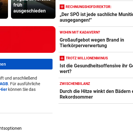
früh
Einschussloch in
Besucher 
RECHNUNGSHOFDIREKTOR:
ausgeschieden
ihrem Auto
Festival ve
„Der SPÖ ist jede sachliche Muniti
ausgegangen!“
WOHIN MIT KADAVERN?
Großaufgebot wegen Brand in
Tierkörperverwertung
TROTZ MILLIONENMINUS
men
Ist die Gesundheitsoffensive ihr G
wert?
ft und anschließend
AGB
. Für ausführliche
ZWISCHENBILANZ
Hier
können Sie das
Durch die Hitze winkt den Bädern 
Rekordsommer