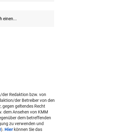
s/der Redaktion bzw. von
daktion/der Betreiber von den
r, gegen geltendes Recht
w. dem Ansehen von KMM
gegenüber dem betreffenden
lgung zu verwenden und
B
).
Hier
können Sie das