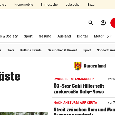
piele
Krone mobile
Immosuche
Jobsuche
Bazar
search
account_circle
Menü aufklappen
Suchen
s & Society
Sport
Gesund
Ausland
Digital
Motor
Wir
e
Tiere
Kultur & Events
Gesundheit & Umwelt
Sport
Sonderthem
len
Burgenland
Gäste
„WUNDER IM ANMARSCH“
vor 
Ö3-Star Gabi Hiller teilt
zuckersüße Baby-News
NACH ANSTURM AUF CEUTA
vor 
Streit zwischen Rom und Mad