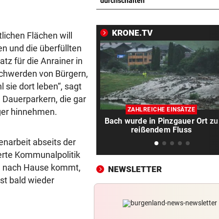
Polizisten von Motorradfahre
durchschalten
mitgeschleift
KRONE.TV
EINSATZ IN WOLFURT
vor ein
lichen Flächen will
Traktor während der Fahrt in
n und die überfüllten
Flammen aufgegangen
tz für die Anrainer in
chwerden von Bürgern,
NIMMT SPRICHWORT ERNST
vor 
l sie dort leben“, sagt
Schweizer Influencer frisst 
n Dauerparkern, die gar
echten Besen
ZAHLREICHE EINSÄTZE
nger hinnehmen.
Bach wurde in Pinzgauer Ort zu
LIZENZEN FEHLEN
vor 
reißendem Fluss
Zwei Bullen-Talente sind noc
narbeit abseits der
der Warteschleife
ierte Kommunalpolitik
an nach Hause kommt,
NEWSLETTER
VERANSTALTER GESCHOCKT
vor 
st bald wieder
Drohung: 3000 Besucher mu
Festival verlassen
WUSSTEN SIE DAS?
vor 