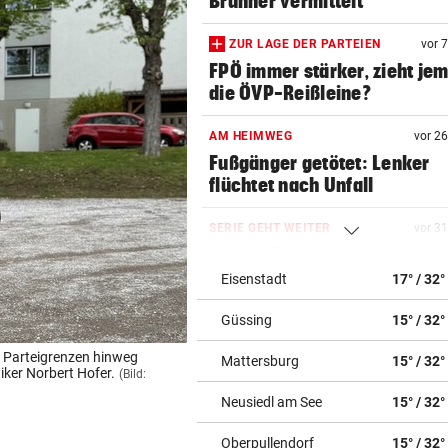
Brunner vermittelt
ZUR LAGE DER PARTEIEN
vor 
FPÖ immer stärker, zieht je
die ÖVP-Reißleine?
AM HEIMWEG
vor 2
Fußgänger getötet: Lenker
flüchtet nach Unfall
SERIE GEHT WEITER
vor 3
Säure-Einbrecher in Wien-
Ottakring am Werk
Eisenstadt
17° / 32°
Güssing
15° / 32°
ALLE TITEL WEG, ABER:
vor ein
Ex-Prinz Andrew soll royales
 Parteigrenzen hinweg
Mattersburg
15° / 32°
Begräbnis erhalten
ker Norbert Hofer.
(Bild:
Neusiedl am See
15° / 32°
NACH „KRONE“-BERICHT
vor ein
ORF beruhigt: „Meiste mehr 
Oberpullendorf
15° / 32°