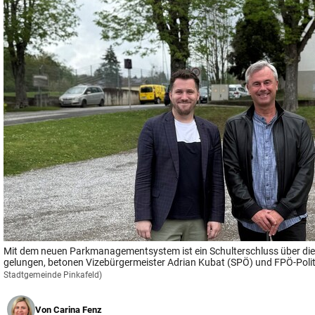
© Krone Multimedia GmbH & Co KG 2026
Muthgasse 2, 1190 Wien
Mit dem neuen Parkmanagementsystem ist ein Schulterschluss über die
gelungen, betonen Vizebürgermeister Adrian Kubat (SPÖ) und FPÖ-Politi
Stadtgemeinde Pinkafeld)
Von
Carina Fenz