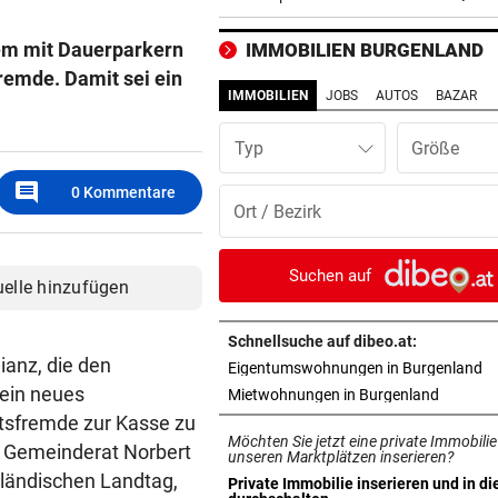
einen Empfangsweg“
lem mit Dauerparkern
IMMOBILIEN BURGENLAND
DEUTLICHE WORTE
vor ein
remde. Damit sei ein
„Katastrophal“: Benatia rec
IMMOBILIEN
JOBS
AUTOS
BAZAR
mit Ex-Klub ab
Typ
WAREN ES JÄGER?
vor ein
comment
Frau entdeckte Einschussloc
0
Kommentare
ihrem Auto
JEDE 5. IST GEFÄHRDET
vor ein
Suchen auf
uelle hinzufügen
Armut: Kindererziehung kost
Frauen die Pension
Schnellsuche auf dibeo.at:
ianz, die den
in
Eigentumswohnungen in Burgenland
MIT DROGEN IM GEPÄCK
vor ein
 ein neues
in neuem
Mietwohnungen in Burgenland
Mädchen (8) von E-Scooter-
tsfremde zur Kasse zu
Fahrer niedergerast
Möchten Sie jetzt eine private Immobilie
d Gemeinderat Norbert
unseren Marktplätzen inserieren?
BEI FLUCHTVERSUCH
vor ein
ländischen Landtag,
Private Immobilie inserieren und in di
in neuem Tab öffnen