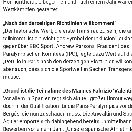
Hormontherapie begonnen und nach einem Jahr war er
Wettkämpfen gestartet.
„Nach den derzeitigen Richtlinien willkommen!“
„Der historische Wert, die erste Transfrau zu sein, die 
teilnimmt, ist ein wichtiges Symbol der Inklusion“, erklärt
gegenüber BBC Sport. Andrew Parsons, Präsident des I
Paralympischen Komitees (IPC), legte dazu Wert auf die
„Petrillo in Paris nach den derzeitigen Richtlinien will
aber auch, dass sich die Sportwelt in Sachen Transgend
müsse.
„Grund ist die Teilnahme des Mannes Fabrizio ‘Valentina‘
Vor allem in Spanien regt sich aktuell großer Unmut weg
doch in der Qualifikation für die Paris-Paralympics vor 
Bergés, die nun zuschauen muss. Die Anwältin und Spor
Aguiar empörte sich dahingehend bereits unmittelbar n
Bewerben vor einem Jahr: „Unsere spanische Athletin M