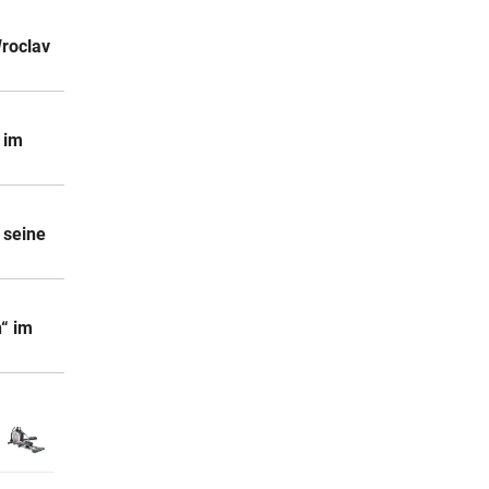
Wroclav
 im
 seine
n“ im