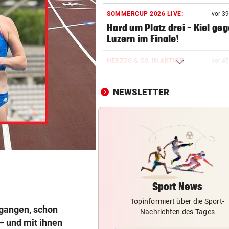
SOMMERCUP 2026 LIVE:
vor 3
Hard um Platz drei – Kiel ge
Luzern im Finale!
HERZOG & CO. IN AKTION
vor 4
LIVE: Legendentreffen! Rapi
gegen Werder Bremen
NEWSLETTER
AFLE TOP-SPIEL:
LIVE: Vienna Vikings treffen 
Wroclav Panthers
NACH ABSCHIED AUS RIED
Sieg! Erfolgreiches Debüt fü
Senft in Karlsruhe
Sport News
Topinformiert über die Sport-
BUNDESLIGA IM TICKER
egangen, schon
Nachrichten des Tages
LIVE ab 17 Uhr: GAK gegen Au
 – und mit ihnen
Lustenau