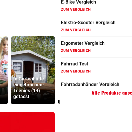
Fahrradanhänger Vergleich
ZUM VERGLEICH
Faszienrolle Vergleich
ZUM VERGLEICH
Hoverboard Vergleich
ZUM VERGLEICH
Kinderfahrrad Vergleich
In Gartenhütte
Ruck-
ZUM VERGLEICH
eingebrochen:
Polizisten-
Nachfolgeri
Teenies (14)
Mangel: „Es droht
war halt ei
Alle Produkte ans
gefasst
ein Kahlschlag!“
Herrenrund