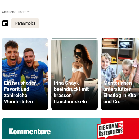
Ähnliche Themen
Paralympics
Ein haushoher
Irina Shayk
Mentorinnen
Favorit und
beeindruckt mit
unterstützen
zahlreiche
krassen
Einstieg in Kita
Wundertüten
Bauchmuskeln
und Co.