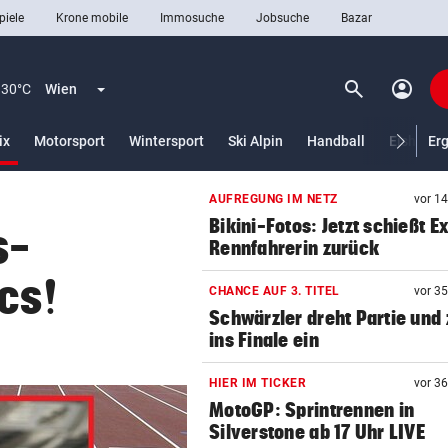
piele
Krone mobile
Immosuche
Jobsuche
Bazar
search
account_circle
Menü aufklappen
Suchen
30°C
Wien
(ausgewählt)
ix
Motorsport
Wintersport
Ski Alpin
Handball
Eishocke
Er
AUFREGUNG IM NETZ
vor 1
len
Bikini-Fotos: Jetzt schießt E
s-
Rennfahrerin zurück
cs!
CHANCE AUF 3. TITEL
vor 3
Schwärzler dreht Partie und 
ins Finale ein
HIER IM TICKER
vor 3
MotoGP: Sprintrennen in
Silverstone ab 17 Uhr LIVE