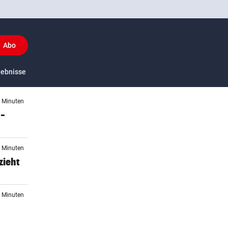
Abo
y
gebnisse
US-Sport
4 Minuten
x-
5 Minuten
zieht
6 Minuten