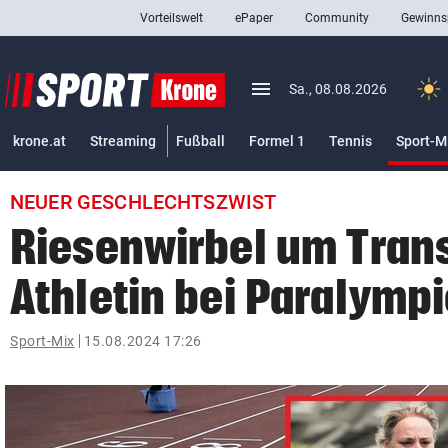
Vorteilswelt
ePaper
Community
Gewinns
close
Schließen
menu
Menü aufklappen
Sa., 08.08.2026
Abonnieren
krone.at
Streaming
Fußball
Formel 1
Tennis
Sport-M
account_circle
arrow_right
Anmelden
NEUER GESCHLECHTSZWIST
pin_drop
arrow_right
Bundesland auswäh
Wien
Riesenwirbel um Tran
bookmark
Merkliste
Athletin bei Paralympi
Suchbegriff
Sport-Mix
15.08.2024 17:26
search
eingeben