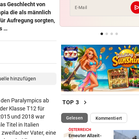
das Geschlecht von
se
E-Mail
pia die als männlich
ALLES WAR KLAR, DANN
für Aufregung sorgten,
Überraschende Gründe: Tran
Drama um Ilzer-Ass!
s …
AUFSTEIGER WILL DUO
Transfer-Hammer um gleich
ÖFB-Teamspieler?
uelle hinzufügen
ei den Paralympics ab
chevron_right
TOP 3
 der Klasse T12 für
2015 und 2018 war
(ausgewählt)
Gelesen
Kommentiert
 Titel in Italien
ÖSTERREICH
, zweifacher Vater, eine
Erneuter Allzeit-