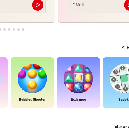
send
s
E-Mail
Abschicken
Alle
Bubbles Shooter
Exchange
Sudok
Alle An