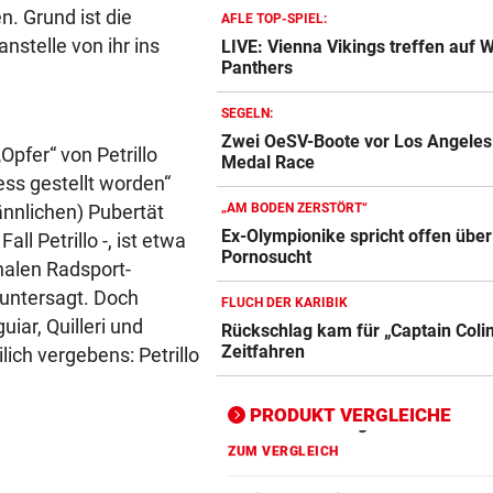
n. Grund ist die
AFLE TOP-SPIEL:
nstelle von ihr ins
LIVE: Vienna Vikings treffen auf 
Panthers
Action-Cam Vergleich
ZUM VERGLEICH
SEGELN:
Zwei OeSV-Boote vor Los Angeles
Crosstrainer Vergleich
Opfer“ von Petrillo
Medal Race
ZUM VERGLEICH
ness gestellt worden“
ännlichen) Pubertät
„AM BODEN ZERSTÖRT“
E-Bike Vergleich
Ex-Olympionike spricht offen über
l Petrillo -, ist etwa
ZUM VERGLEICH
Pornosucht
nalen Radsport-
 untersagt. Doch
Elektro-Scooter Vergleich
FLUCH DER KARIBIK
iar, Quilleri und
Rückschlag kam für „Captain Coli
ZUM VERGLEICH
Zeitfahren
lich vergebens: Petrillo
Ergometer Vergleich
ZUM VERGLEICH
PRODUKT VERGLEICHE
Fahrrad Test
ZUM VERGLEICH