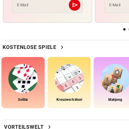
send
E-Mail
E-Mail
Abschicken
chevron_right
KOSTENLOSE SPIELE
Solitär
Kreuzworträtsel
Mahjong
chevron_right
VORTEILSWELT