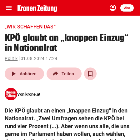
menu
account_circle
Navigation
Anmelden
Abo
close
Schließen
ein-/ausklappen
„WIR SCHAFFEN DAS“
Abonnieren
KPÖ glaubt an „knappen Einzug“
in Nationalrat
account_circle
arrow_right
Anmelden
Politik
01.08.2024 17:24
pin_drop
arrow_right
Bundesland auswäh
Wien
play_arrow
Anhören
Teilen
bookmark
Merkliste
Von
krone.at
Suchbegriff
search
Die KPÖ glaubt an einen „knappen Einzug“ in den
eingeben
Nationalrat. „Zwei Umfragen sehen die KPÖ bei
rund vier Prozent (...). Aber wenn uns alle, die uns
gerne im Parlament haben wollen, auch wählen,