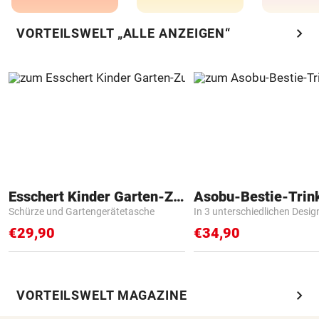
chevron_right
VORTEILSWELT „ALLE ANZEIGEN“
Esschert Kinder Garten-Zubehör
Asobu-Bestie-Trin
Schürze und Gartengerätetasche
In 3 unterschiedlichen Desig
€29,90
€34,90
chevron_right
VORTEILSWELT MAGAZINE