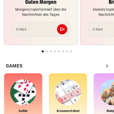
Guten Morgen
Br
Morgens topinformiert über die
Abends topin
Nachrichten des Tages
Nachrich
send
E-Mail
E-Mail
Abschicken
chevron_right
GAMES
Solitär
Kreuzworträtsel
Mahj