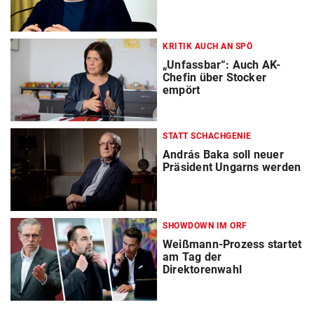
KRITIK AUCH AN SPÖ
„Unfassbar“: Auch AK-
Chefin über Stocker
empört
STATT SCHACHGENIE
András Baka soll neuer
Präsident Ungarns werden
SHOWDOWN IM ORF
Weißmann-Prozess startet
am Tag der
Direktorenwahl