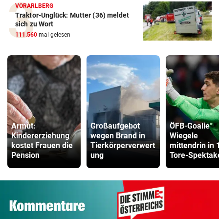
VORARLBERG
Traktor-Unglück: Mutter (36) meldet
sich zu Wort
111.560
mal gelesen
Armut:
Großaufgebot
ÖFB-Goalie
Kindererziehung
wegen Brand in
Wiegele
kostet Frauen die
Tierkörperverwert
mittendrin in 
Pension
ung
Tore-Spektak