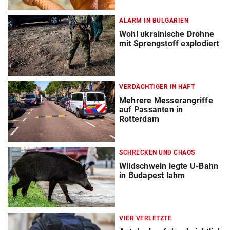
ALARM IN BULGARIEN
Wohl ukrainische Drohne
mit Sprengstoff explodiert
VERDÄCHTIGER IN HAFT
Mehrere Messerangriffe
auf Passanten in
Rotterdam
SCHRECKEN UND CHAOS
Wildschwein legte U-Bahn
in Budapest lahm
VIER VERLETZTE