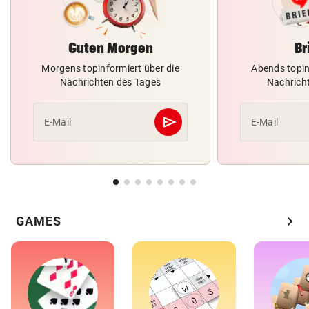
Guten Morgen
Br
Morgens topinformiert über die
Abends topin
Nachrichten des Tages
Nachrich
send
E-Mail
E-Mail
Abschicken
chevron_right
GAMES