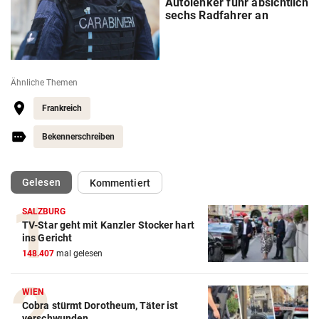
Autolenker fuhr absichtlich
sechs Radfahrer an
Ähnliche Themen
Frankreich
Bekennerschreiben
(ausgewählt)
Gelesen
Kommentiert
SALZBURG
TV-Star geht mit Kanzler Stocker hart
ins Gericht
148.407
mal gelesen
WIEN
Cobra stürmt Dorotheum, Täter ist
verschwunden