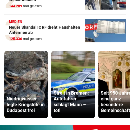
144.289
mal gelesen
MEDIEN
Neuer Skandal! ORF dreht Haushalten
Antennen ab
125.336
mal gelesen
Streit in Bremen:
Seit 950 Jahr
Niedrigwasser
Autofahrer
eine ganz
legte Kriegstote in
schlägt Mann –
besondere
Budapest frei
tot!
Gemeinschaft