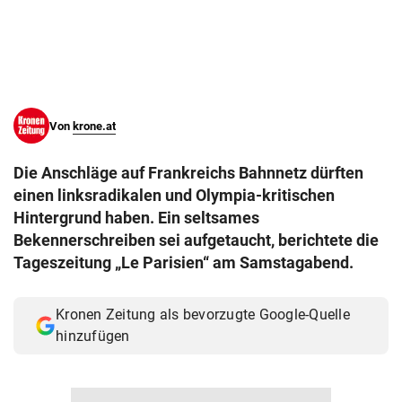
© Krone Multimedia GmbH & Co KG 2026
Muthgasse 2, 1190 Wien
Von
krone.at
Die Anschläge auf Frankreichs Bahnnetz dürften
einen linksradikalen und Olympia-kritischen
Hintergrund haben. Ein seltsames
Bekennerschreiben sei aufgetaucht, berichtete die
Tageszeitung „Le Parisien“ am Samstagabend.
Kronen Zeitung als bevorzugte Google-Quelle
hinzufügen