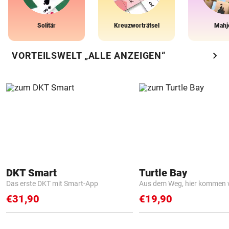
Solitär
Kreuzworträtsel
Mahj
chevron_right
VORTEILSWELT „ALLE ANZEIGEN“
DKT Smart
Turtle Bay
Das erste DKT mit Smart-App
Aus dem Weg, hier kommen w
€31,90
€19,90