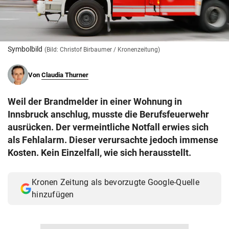
© Krone Multimedia GmbH & Co KG 2026
Muthgasse 2, 1190 Wien
Symbolbild
(Bild: Christof Birbaumer / Kronenzeitung)
Von
Claudia Thurner
Weil der Brandmelder in einer Wohnung in
Innsbruck anschlug, musste die Berufsfeuerwehr
ausrücken. Der vermeintliche Notfall erwies sich
als Fehlalarm. Dieser verursachte jedoch immense
Kosten. Kein Einzelfall, wie sich herausstellt.
Kronen Zeitung als bevorzugte Google-Quelle
hinzufügen