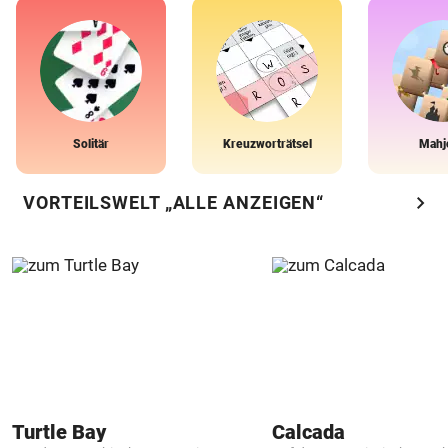
Solitär
Kreuzworträtsel
Mahj
chevron_right
VORTEILSWELT „ALLE ANZEIGEN“
Turtle Bay
Calcada