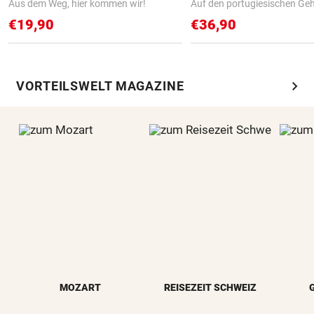
Aus dem Weg, hier kommen wir!
Auf den portugiesischen G
€19,90
€36,90
chevron_right
VORTEILSWELT MAGAZINE
MOZART
REISEZEIT SCHWEIZ