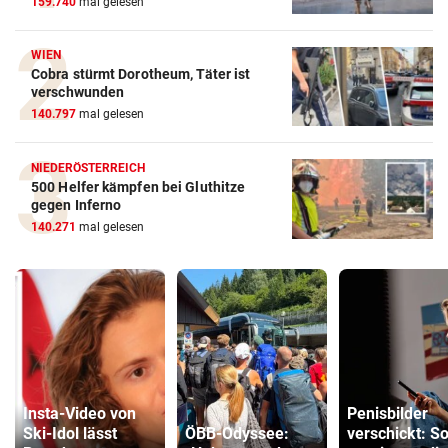
159.740
mal gelesen
WIEN
Cobra stürmt Dorotheum, Täter ist
verschwunden
140.797
mal gelesen
NIEDERÖSTERREICH
500 Helfer kämpfen bei Gluthitze
gegen Inferno
140.271
mal gelesen
Insta-Video von
Penisbilder
Ski-Idol lässt
ÖBB-Odyssee:
verschickt: S