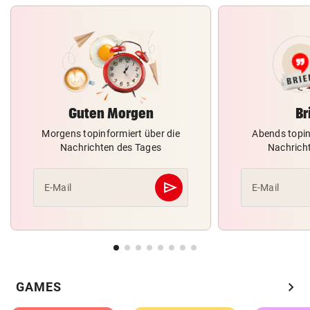
Guten Morgen
Br
Morgens topinformiert über die
Abends topin
Nachrichten des Tages
Nachrich
send
E-Mail
E-Mail
Abschicken
chevron_right
GAMES