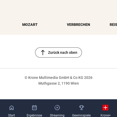
MOZART
VERBRECHEN
REI
north
Zurück nach oben
© Krone Multimedia GmbH & Co KG 2026
Muthgasse 2, 1190 Wien
NaN%
Start
Ergebnisse
Streaming
Gewinnspiele
Krone+