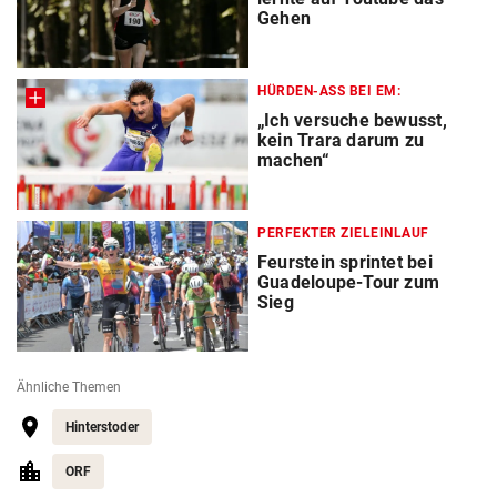
Gehen
HÜRDEN-ASS BEI EM:
„Ich versuche bewusst,
kein Trara darum zu
machen“
PERFEKTER ZIELEINLAUF
Feurstein sprintet bei
Guadeloupe-Tour zum
Sieg
Ähnliche Themen
Hinterstoder
ORF