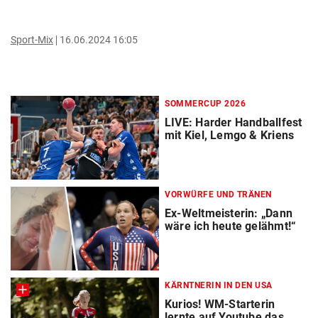
Sport-Mix
16.06.2024 16:05
SOMMERCUP 2026
LIVE: Harder Handballfest
mit Kiel, Lemgo & Kriens
VORWÜRFE UND TRÄNEN
Ex-Weltmeisterin: „Dann
wäre ich heute gelähmt!“
KÄRNTNERIN IN DEN USA
Kurios! WM-Starterin
lernte auf Youtube das