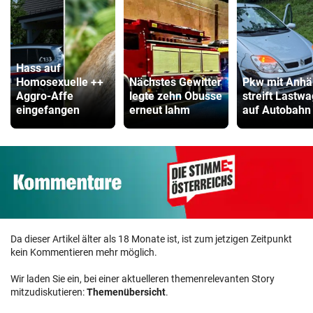
Hass auf
Homosexuelle ++
Nächstes Gewitter
Pkw mit Anhä
Aggro-Affe
legte zehn Obusse
streift Lastw
eingefangen
erneut lahm
auf Autobahn
Da dieser Artikel älter als 18 Monate ist, ist zum jetzigen Zeitpunkt
kein Kommentieren mehr möglich.
Wir laden Sie ein, bei einer aktuelleren themenrelevanten Story
mitzudiskutieren:
Themenübersicht
.