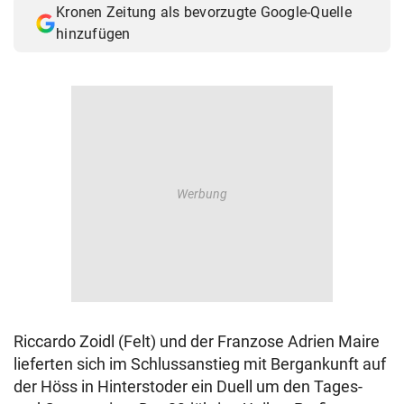
Kronen Zeitung als bevorzugte Google-Quelle
© Krone Multimedia GmbH & Co KG 2026
hinzufügen
Muthgasse 2, 1190 Wien
Riccardo Zoidl (Felt) und der Franzose Adrien Maire
lieferten sich im Schlussanstieg mit Bergankunft auf
der Höss in Hinterstoder ein Duell um den Tages-