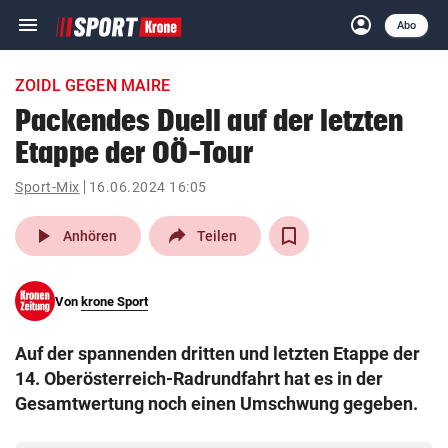
menu
account_circle
Navigation
Anmelden
Abo
close
Schließen
ein-/ausklappen
ZOIDL GEGEN MAIRE
Abonnieren
Packendes Duell auf der letzten
Etappe der OÖ-Tour
account_circle
arrow_right
Anmelden
Sport-Mix
16.06.2024 16:05
pin_drop
arrow_right
Bundesland auswäh
Wien
play_arrow
Anhören
Teilen
bookmark
Merkliste
Von
krone Sport
Suchbegriff
search
Auf der spannenden dritten und letzten Etappe der
eingeben
14. Oberösterreich-Radrundfahrt hat es in der
Gesamtwertung noch einen Umschwung gegeben.