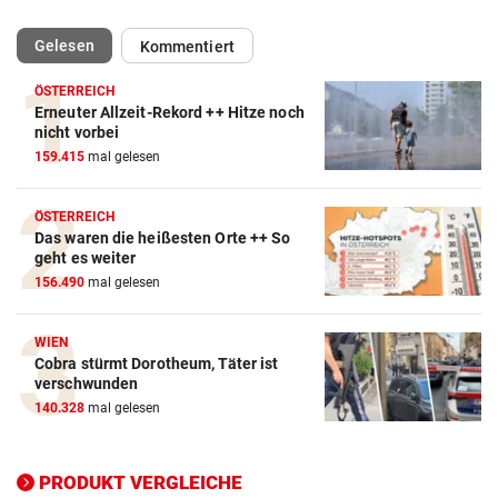
(ausgewählt)
Gelesen
Kommentiert
ÖSTERREICH
Erneuter Allzeit-Rekord ++ Hitze noch
Action-Cam Vergleich
nicht vorbei
159.415
mal gelesen
ZUM VERGLEICH
Crosstrainer Vergleich
ÖSTERREICH
Das waren die heißesten Orte ++ So
ZUM VERGLEICH
geht es weiter
156.490
mal gelesen
E-Bike Vergleich
ZUM VERGLEICH
WIEN
Cobra stürmt Dorotheum, Täter ist
Elektro-Scooter Vergleich
verschwunden
ZUM VERGLEICH
140.328
mal gelesen
Ergometer Vergleich
ZUM VERGLEICH
PRODUKT VERGLEICHE