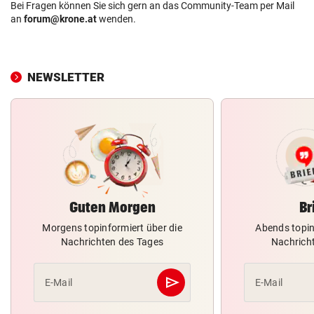
Bei Fragen können Sie sich gern an das Community-Team per Mail
an
forum@krone.at
wenden.
NEWSLETTER
Guten Morgen
Br
Morgens topinformiert über die
Abends topin
Nachrichten des Tages
Nachrich
send
E-Mail
E-Mail
Abschicken