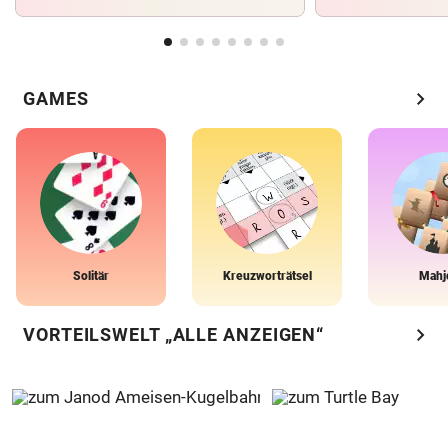
chevron_right
GAMES
Solitär
Kreuzworträtsel
Mahj
chevron_right
VORTEILSWELT „ALLE ANZEIGEN“