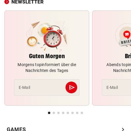
NEWSLETTER
Guten Morgen
Br
Morgens topinformiert über die
Abends topin
Nachrichten des Tages
Nachrich
send
E-Mail
E-Mail
Abschicken
chevron_right
GAMES