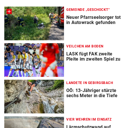
GEMEINDE „GESCHOCKT“
Neuer Pfarrseelsorger tot
in Autowrack gefunden
VEILCHEN AM BODEN
LASK fügt FAK zweite
Pleite im zweiten Spiel zu
LANDETE IN GEBIRGSBACH
OÖ: 13-Jähriger stürzte
sechs Meter in die Tiefe
VIER WEHREN IM EINSATZ
Lärmschutzwand auf