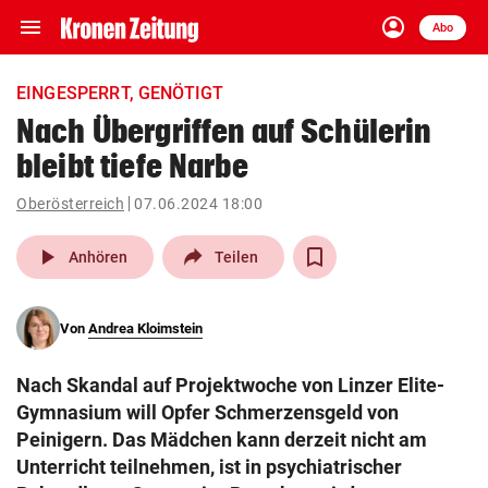
menu
account_circle
Navigation
Anmelden
Abo
close
Schließen
ein-/ausklappen
EINGESPERRT, GENÖTIGT
Abonnieren
Nach Übergriffen auf Schülerin
bleibt tiefe Narbe
account_circle
arrow_right
Anmelden
Oberösterreich
07.06.2024 18:00
pin_drop
arrow_right
Bundesland auswäh
Wien
play_arrow
Anhören
Teilen
bookmark
Merkliste
Von
Andrea Kloimstein
Suchbegriff
search
Nach Skandal auf Projektwoche von Linzer Elite-
eingeben
Gymnasium will Opfer Schmerzensgeld von
Peinigern. Das Mädchen kann derzeit nicht am
Unterricht teilnehmen, ist in psychiatrischer