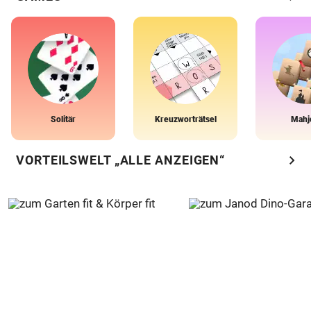
Solitär
Kreuzworträtsel
Mahj
chevron_right
VORTEILSWELT „ALLE ANZEIGEN“