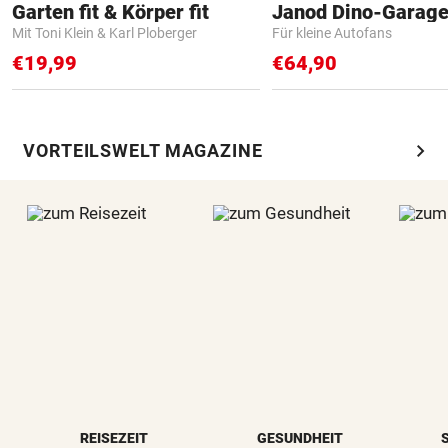
Garten fit & Körper fit
Janod Dino-Garag
Mit Toni Klein & Karl Ploberger
Für kleine Autofans
€19,99
€64,90
chevron_right
VORTEILSWELT MAGAZINE
REISEZEIT
GESUNDHEIT