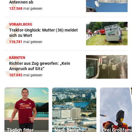
Antennen ab
137.568
mal gelesen
VORARLBERG
Traktor-Unglück: Mutter (36) meldet
sich zu Wort
116.741
mal gelesen
KÄRNTEN
Richter aus Zug geworfen: „Kein
Anspruch auf Sitz“
107.045
mal gelesen
Täglich fitter
Nach Beinahe-
Drei Großfami