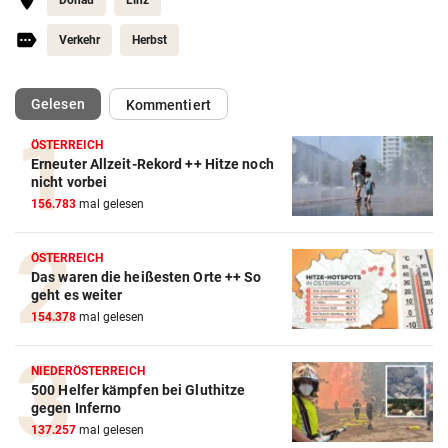
Donau
Linz
Verkehr
Herbst
(ausgewählt)
Gelesen
Kommentiert
ÖSTERREICH
Erneuter Allzeit-Rekord ++ Hitze noch
nicht vorbei
156.783
mal gelesen
ÖSTERREICH
Das waren die heißesten Orte ++ So
geht es weiter
154.378
mal gelesen
NIEDERÖSTERREICH
500 Helfer kämpfen bei Gluthitze
gegen Inferno
137.257
mal gelesen