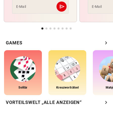
send
E-Mail
E-Mail
Abschicken
chevron_right
GAMES
Solitär
Kreuzworträtsel
Mahj
chevron_right
VORTEILSWELT „ALLE ANZEIGEN“