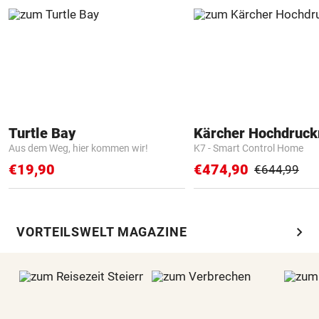
Turtle Bay
Kärcher Hochdruck
Aus dem Weg, hier kommen wir!
K7 - Smart Control Home
€19,90
€474,90
€644,99
chevron_right
VORTEILSWELT MAGAZINE