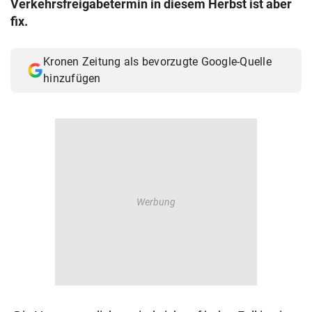
Verkehrsfreigabetermin in diesem Herbst ist aber
© Krone Multimedia GmbH & Co KG 2026
fix.
Muthgasse 2, 1190 Wien
Kronen Zeitung als bevorzugte Google-Quelle
hinzufügen