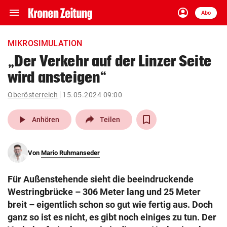
menu
account_circle
Navigation
Anmelden
Abo
close
Schließen
ein-/ausklappen
MIKROSIMULATION
Abonnieren
„Der Verkehr auf der Linzer Seite
wird ansteigen“
account_circle
arrow_right
Anmelden
Oberösterreich
15.05.2024 09:00
pin_drop
arrow_right
Bundesland auswäh
Wien
play_arrow
Anhören
Teilen
bookmark
Merkliste
Von
Mario Ruhmanseder
Suchbegriff
search
Für Außenstehende sieht die beeindruckende
eingeben
Westringbrücke – 306 Meter lang und 25 Meter
breit – eigentlich schon so gut wie fertig aus. Doch
ganz so ist es nicht, es gibt noch einiges zu tun. Der