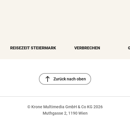
REISEZEIT STEIERMARK
VERBRECHEN
north
Zurück nach oben
© Krone Multimedia GmbH & Co KG 2026
Muthgasse 2, 1190 Wien