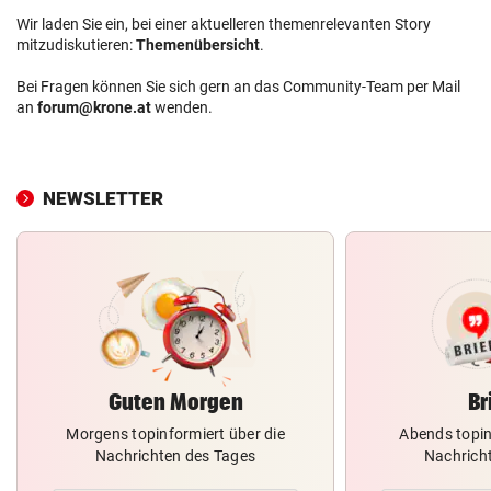
Wir laden Sie ein, bei einer aktuelleren themenrelevanten Story
mitzudiskutieren:
Themenübersicht
.
Bei Fragen können Sie sich gern an das Community-Team per Mail
an
forum@krone.at
wenden.
NEWSLETTER
Guten Morgen
Br
Morgens topinformiert über die
Abends topin
Nachrichten des Tages
Nachrich