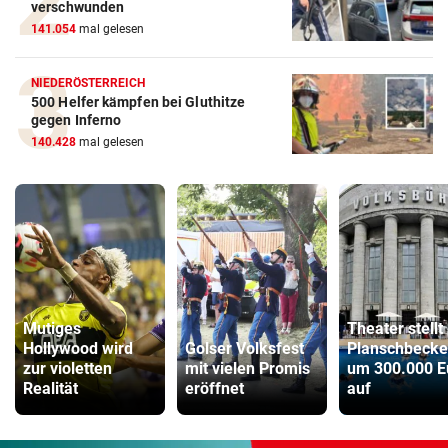
verschwunden
141.054
mal gelesen
NIEDERÖSTERREICH
500 Helfer kämpfen bei Gluthitze
gegen Inferno
140.428
mal gelesen
Mutiges
Theater stellt
Hollywood wird
Golser Volksfest
Planschbeck
zur violetten
mit vielen Promis
um 300.000 E
Realität
eröffnet
auf