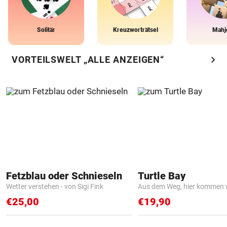
Solitär
Kreuzworträtsel
Mahj
chevron_right
VORTEILSWELT „ALLE ANZEIGEN“
Fetzblau oder Schnieseln
Turtle Bay
Wetter verstehen - von Sigi Fink
Aus dem Weg, hier kommen w
€25,00
€19,90