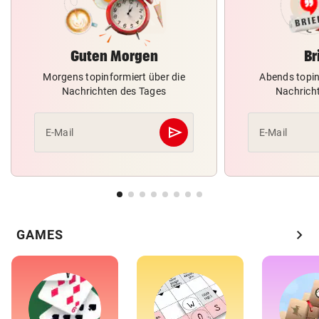
Guten Morgen
Br
Morgens topinformiert über die
Abends topin
Nachrichten des Tages
Nachrich
send
E-Mail
E-Mail
Abschicken
chevron_right
GAMES