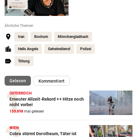
Ähnliche Themen
Iran
Bochum
Mönchengladbach
Hells Angels
Geheimdienst
Polizei
Tötung
(ausgewählt)
Gelesen
Kommentiert
ÖSTERREICH
Erneuter Allzeit-Rekord ++ Hitze noch
nicht vorbei
159.898
mal gelesen
WIEN
Cobra stürmt Dorotheum, Täter ist