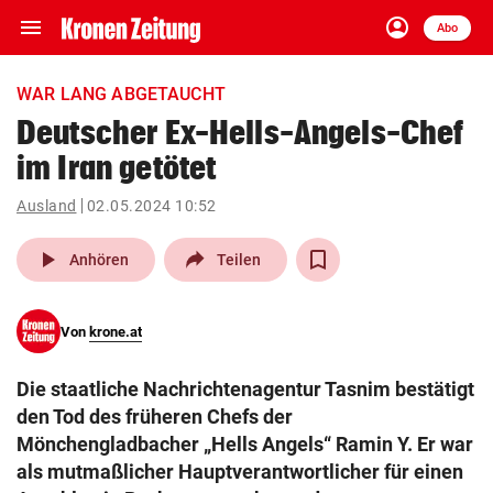
menu
account_circle
Navigation
Anmelden
Abo
close
Schließen
ein-/ausklappen
WAR LANG ABGETAUCHT
Abonnieren
Deutscher Ex-Hells-Angels-Chef
im Iran getötet
account_circle
arrow_right
Anmelden
Ausland
02.05.2024 10:52
pin_drop
arrow_right
Bundesland auswäh
Wien
play_arrow
Anhören
Teilen
bookmark
Merkliste
Von
krone.at
Suchbegriff
search
Die staatliche Nachrichtenagentur Tasnim bestätigt
eingeben
den Tod des früheren Chefs der
Mönchengladbacher „Hells Angels“ Ramin Y. Er war
als mutmaßlicher Hauptverantwortlicher für einen