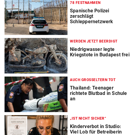
78 FESTNAHMEN
Spanische Polizei
zerschlägt
Schleppernetzwerk
WERDEN JETZT BEERDIGT
Niedrigwasser legte
Kriegstote in Budapest frei
AUCH GROSSELTERN TOT
Thailand: Teenager
richtete Blutbad in Schule
an
„IST NICHT SICHER“
Kinderverbot in Studio:
Viel Lob für Betreiberin