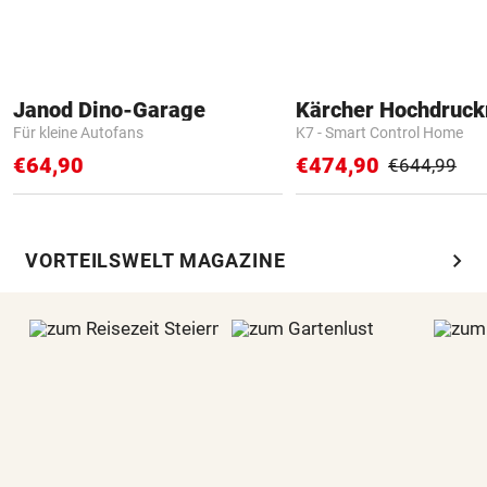
Janod Dino-Garage
Kärcher Hochdruck
Für kleine Autofans
K7 - Smart Control Home
€64,90
€474,90
€644,99
chevron_right
VORTEILSWELT MAGAZINE