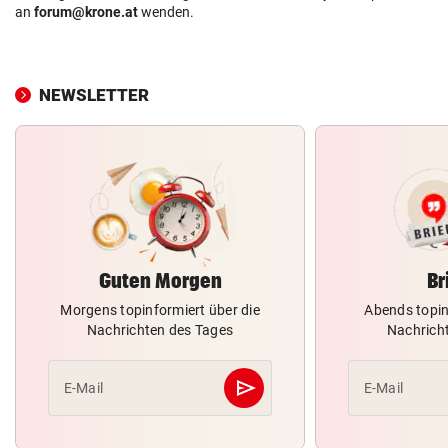
an
forum@krone.at
wenden.
NEWSLETTER
Guten Morgen
Br
Morgens topinformiert über die
Abends topin
Nachrichten des Tages
Nachrich
send
E-Mail
E-Mail
Abschicken