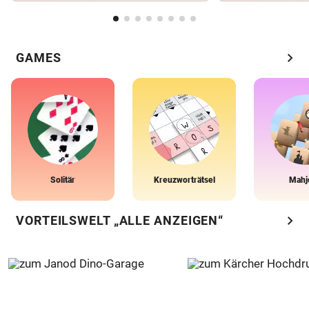
chevron_right
GAMES
Solitär
Kreuzworträtsel
Mahj
chevron_right
VORTEILSWELT „ALLE ANZEIGEN“