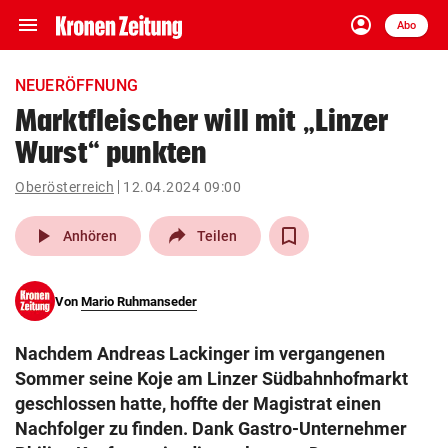
menu
account_circle
Navigation
Anmelden
Abo
close
Schließen
ein-/ausklappen
NEUERÖFFNUNG
Abonnieren
Marktfleischer will mit „Linzer
Wurst“ punkten
account_circle
arrow_right
Anmelden
Oberösterreich
12.04.2024 09:00
pin_drop
arrow_right
Bundesland auswäh
Wien
play_arrow
Anhören
Teilen
bookmark
Merkliste
Von
Mario Ruhmanseder
Suchbegriff
search
Nachdem Andreas Lackinger im vergangenen
eingeben
Sommer seine Koje am Linzer Südbahnhofmarkt
geschlossen hatte, hoffte der Magistrat einen
Nachfolger zu finden. Dank Gastro-Unternehmer