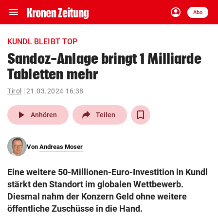
menu
account_circle
Navigation
Anmelden
Abo
close
Schließen
ein-/ausklappen
KUNDL BLEIBT TOP
Abonnieren
Sandoz-Anlage bringt 1 Milliarde
Tabletten mehr
account_circle
arrow_right
Anmelden
Tirol
21.03.2024 16:38
pin_drop
arrow_right
Bundesland auswäh
Wien
play_arrow
Anhören
Teilen
bookmark
Merkliste
Von
Andreas Moser
Suchbegriff
search
Eine weitere 50-Millionen-Euro-Investition in Kundl
eingeben
stärkt den Standort im globalen Wettbewerb.
Diesmal nahm der Konzern Geld ohne weitere
öffentliche Zuschüsse in die Hand.