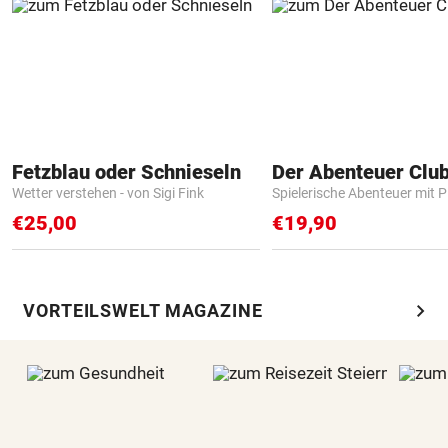
Fetzblau oder Schnieseln
Der Abenteuer Clu
Wetter verstehen - von Sigi Fink
Spielerische Abenteuer mit P
€25,00
€19,90
chevron_right
VORTEILSWELT MAGAZINE