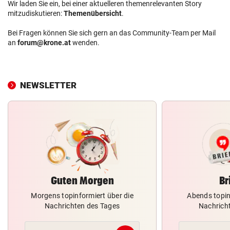
Wir laden Sie ein, bei einer aktuelleren themenrelevanten Story
mitzudiskutieren:
Themenübersicht
.
Bei Fragen können Sie sich gern an das Community-Team per Mail
an
forum@krone.at
wenden.
NEWSLETTER
Guten Morgen
Br
Morgens topinformiert über die
Abends topin
Nachrichten des Tages
Nachrich