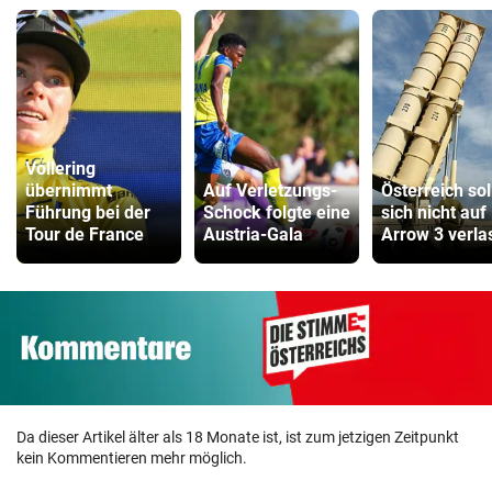
Vollering
übernimmt
Auf Verletzungs-
Österreich sol
Führung bei der
Schock folgte eine
sich nicht auf
Tour de France
Austria-Gala
Arrow 3 verla
Da dieser Artikel älter als 18 Monate ist, ist zum jetzigen Zeitpunkt
kein Kommentieren mehr möglich.