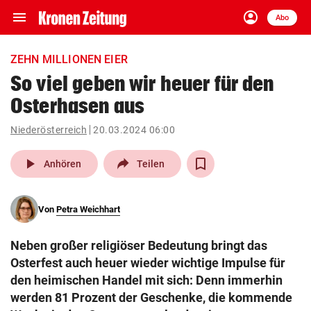
menu
account_circle
Navigation
Anmelden
Abo
close
Schließen
ein-/ausklappen
ZEHN MILLIONEN EIER
Abonnieren
So viel geben wir heuer für den
Osterhasen aus
account_circle
arrow_right
Anmelden
Niederösterreich
20.03.2024 06:00
pin_drop
arrow_right
Bundesland auswäh
Wien
play_arrow
Anhören
Teilen
bookmark
Merkliste
Von
Petra Weichhart
Suchbegriff
search
Neben großer religiöser Bedeutung bringt das
eingeben
Osterfest auch heuer wieder wichtige Impulse für
den heimischen Handel mit sich: Denn immerhin
werden 81 Prozent der Geschenke, die kommende