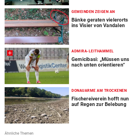
GEMEINDEN ZEIGEN AN
Bänke geraten vielerorts
ins Visier von Vandalen
ADMIRA-LEITHAMMEL
Gemicibasi: „Müssen uns
nach unten orientieren“
DONAUARME AM TROCKENEN
Fischereiverein hofft nun
auf Regen zur Belebung
Ähnliche Themen