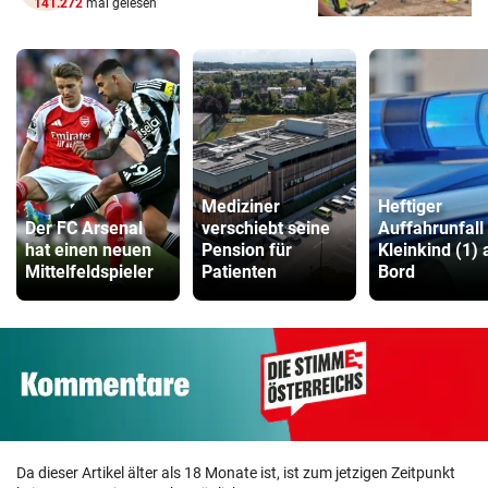
141.272
mal gelesen
Mediziner
Heftiger
Der FC Arsenal
verschiebt seine
Auffahrunfall
hat einen neuen
Pension für
Kleinkind (1) 
Mittelfeldspieler
Patienten
Bord
Da dieser Artikel älter als 18 Monate ist, ist zum jetzigen Zeitpunkt