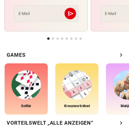
send
E-Mail
E-Mail
Abschicken
chevron_right
GAMES
Solitär
Kreuzworträtsel
Mahj
chevron_right
VORTEILSWELT „ALLE ANZEIGEN“