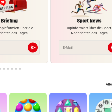
Briefing
Sport News
opinformiert über die
Topinformiert über die Sport
ichten des Tages
Nachrichten des Tages
send
s
E-Mail
Abschicken
Alle