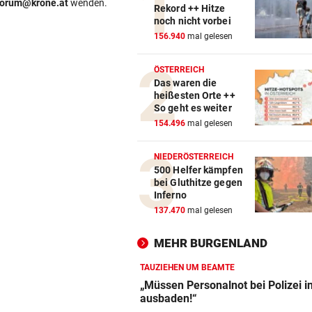
forum@krone.at
wenden.
Rekord ++ Hitze
noch nicht vorbei
156.940
mal gelesen
ÖSTERREICH
Das waren die
heißesten Orte ++
So geht es weiter
154.496
mal gelesen
NIEDERÖSTERREICH
500 Helfer kämpfen
bei Gluthitze gegen
Inferno
137.470
mal gelesen
MEHR BURGENLAND
TAUZIEHEN UM BEAMTE
„Müssen Personalnot bei Polizei i
ausbaden!“