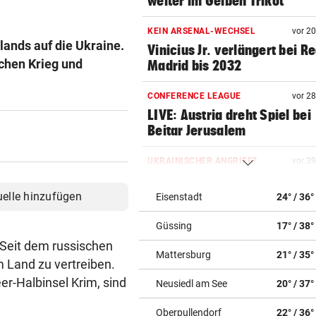
weiter im Gelben Trikot
KEIN ARSENAL-WECHSEL
vor 2
lands auf die Ukraine.
Vinicius Jr. verlängert bei Re
schen Krieg und
Madrid bis 2032
CONFERENCE LEAGUE
vor 2
LIVE: Austria dreht Spiel bei
Beitar Jerusalem
UKRAINISCHER ANGRIFF?
vor 3
Vor Oman havarierter Tanker
Ölkatastrophe droht
uelle hinzufügen
Eisenstadt
24° / 36°
Güssing
17° / 38°
„VERSTEHE ICH NICHT“
vor ein
ÖFB-Kicker Wimmer packt ü
. Seit dem russischen
Mattersburg
21° / 35°
Morddrohungen aus
 Land zu vertreiben.
r-Halbinsel Krim, sind
Neusiedl am See
20° / 37°
ABSCHIED AUS ENGLAND
vor ein
Spanien-Star Rodri vor Wec
Oberpullendorf
22° / 36°