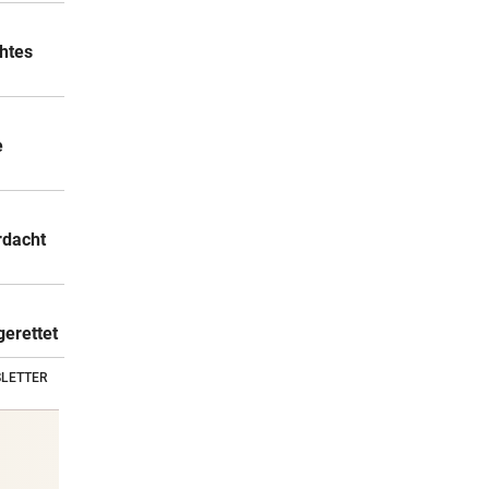
chtes
e
rdacht
gerettet
LETTER