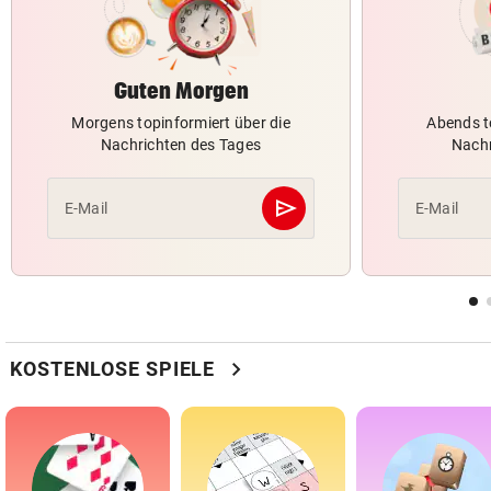
Guten Morgen
Morgens topinformiert über die
Abends t
Nachrichten des Tages
Nachr
send
E-Mail
E-Mail
Abschicken
chevron_right
KOSTENLOSE SPIELE