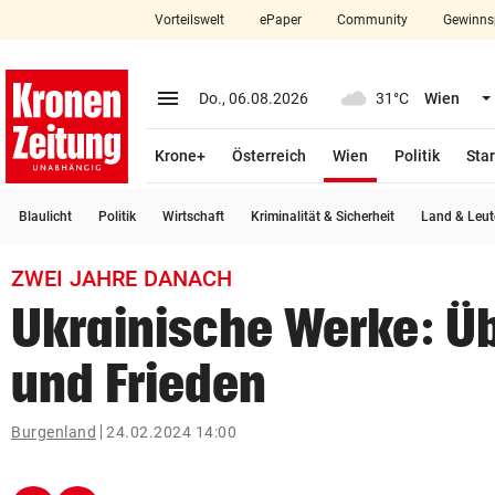
Vorteilswelt
ePaper
Community
Gewinns
close
Schließen
menu
Menü aufklappen
Do., 06.08.2026
31°C
Wien
Abonnieren
(ausgewählt)
Krone+
Österreich
Wien
Politik
Star
account_circle
arrow_right
Anmelden
Blaulicht
Politik
Wirtschaft
Kriminalität & Sicherheit
Land & Leut
pin_drop
arrow_right
Bundesland auswäh
Wien
ZWEI JAHRE DANACH
bookmark
Merkliste
Ukrainische Werke: Üb
und Frieden
Suchbegriff
search
eingeben
Burgenland
24.02.2024 14:00