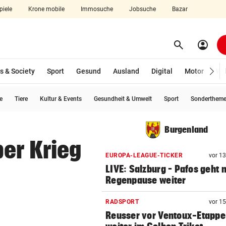
piele
Krone mobile
Immosuche
Jobsuche
Bazar
search
account_circle
Menü aufklappen
Suchen
s & Society
Sport
Gesund
Ausland
Digital
Motor
Wir
e
Tiere
Kultur & Events
Gesundheit & Umwelt
Sport
Sonderthem
len
Burgenland
er Krieg
EUROPA-LEAGUE-TICKER
vor 1
LIVE: Salzburg – Pafos geht 
Regenpause weiter
RADSPORT
vor 1
Reusser vor Ventoux-Etappe