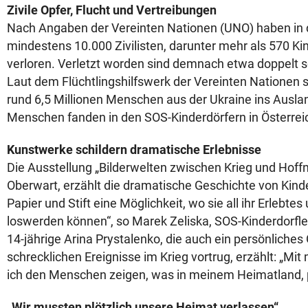
Zivile Opfer, Flucht und Vertreibungen
Nach Angaben der Vereinten Nationen (UNO) haben in 
mindestens 10.000 Zivilisten, darunter mehr als 570 Kin
verloren. Verletzt worden sind demnach etwa doppelt 
Laut dem Flüchtlingshilfswerk der Vereinten Nationen s
rund 6,5 Millionen Menschen aus der Ukraine ins Ausla
Menschen fanden in den SOS-Kinderdörfern in Österrei
Kunstwerke schildern dramatische Erlebnisse
Die Ausstellung „Bilderwelten zwischen Krieg und Hoff
Oberwart, erzählt die dramatische Geschichte von Kinde
Papier und Stift eine Möglichkeit, wo sie all ihr Erlebt
loswerden können“, so Marek Zeliska, SOS-Kinderdorfle
14-jährige Arina Prystalenko, die auch ein persönliches
schrecklichen Ereignisse im Krieg vortrug, erzählt: „Mi
ich den Menschen zeigen, was in meinem Heimatland, p
„Wir mussten plötzlich unsere Heimat verlassen“