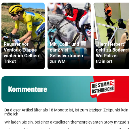
Reusser vor
Mit „Colli“ und
„Herr Herbert“
Ventoux-Etappe
ganz viel
geht zu Boden:
weiter im Gelben
Selbstvertrauen
Wo Polizei
Trikot
zur WM
trainiert
Da dieser Artikel älter als 18 Monate ist, ist zum jetzigen Zeitpunkt k
möglich.
Wir laden Sie ein, bei einer aktuelleren themenrelevanten Story mitzudi