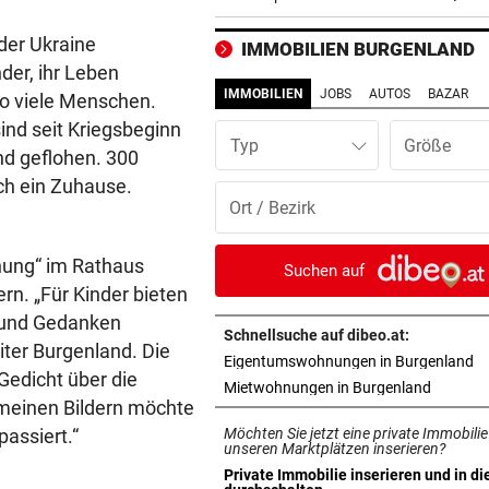
zum FC Barcelona
der Ukraine
IMMOBILIEN BURGENLAND
2 JAHRE LANG GETESTET
vor ein
der, ihr Leben
Drei Steirer tüfteln an der i
IMMOBILIEN
JOBS
AUTOS
BAZAR
so viele Menschen.
Boxershort
ind seit Kriegsbeginn
Typ
nd geflohen. 300
DRAMATISCHE RETTUNG
vor 
ch ein Zuhause.
„In der Wohnung war es ver
und stockfinster“
nung“ im Rathaus
CONFERENCE LEAGUE
vor 
Suchen auf
Später Doppelschlag fixiert
rn. „Für Kinder bieten
Rapid-Sieg in Estland
es und Gedanken
Schnellsuche auf dibeo.at:
iter Burgenland. Die
in
Eigentumswohnungen in Burgenland
60 MILLIONEN € SCHADEN
vor 
 Gedicht über die
in neuem
Mietwohnungen in Burgenland
Warten auf Hitze-Hilfen der
t meinen Bildern möchte
Regierung geht weiter
assiert.“
Möchten Sie jetzt eine private Immobilie
unseren Marktplätzen inserieren?
MITTEN IN HITZEWELLE
vor 
Private Immobilie inserieren und in di
in neuem Tab öffnen