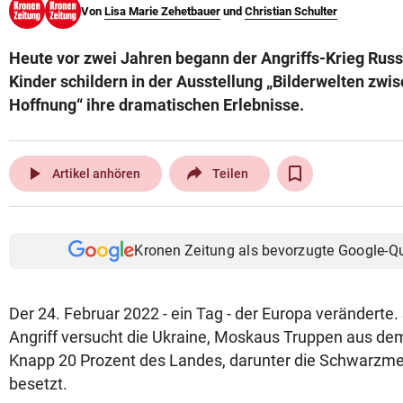
Von
Lisa Marie Zehetbauer
und
Christian Schulter
© Krone Multimedia GmbH & Co KG 2026
Muthgasse 2, 1190 Wien
Heute vor zwei Jahren begann der Angriffs-Krieg Russ
Kinder schildern in der Ausstellung „Bilderwelten zwi
Hoffnung“ ihre dramatischen Erlebnisse.
play_arrow
Artikel anhören
Teilen
Kronen Zeitung als bevorzugte Google-Q
Der 24. Februar 2022 - ein Tag - der Europa veränderte
Angriff versucht die Ukraine, Moskaus Truppen aus dem
Knapp 20 Prozent des Landes, darunter die Schwarzmee
besetzt.