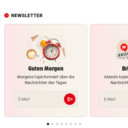
NEWSLETTER
Guten Morgen
Br
Morgens topinformiert über die
Abends topin
Nachrichten des Tages
Nachrich
send
E-Mail
E-Mail
Abschicken