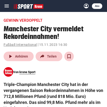
menu
account_circle
Navigation
Anmelden
Abo
close
Schließen
ein-/ausklappen
GEWINN VERDOPPELT
Abonnieren
Manchester City vermeldet
Rekordeinnahmen!
account_circle
arrow_right
Anmelden
Fußball International
15.11.2023 16:30
pin_drop
arrow_right
Bundesland auswäh
Wien
play_arrow
Anhören
Teilen
bookmark
Merkliste
Von
krone Sport
Suchbegriff
search
Triple-Champion Manchester City hat in der
eingeben
vergangenen Saison Rekordeinnahmen in Höhe von
712,8 Millionen Pfund (rund 818 Mio. Euro)
eingefahren. Das sind 99,8 Mio. Pfund mehr als im