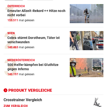
ÖSTERREICH
Erneuter Allzeit-Rekord ++ Hitze noch
nicht vorbei
Action-Cam Vergleich
159.511
mal gelesen
ZUM VERGLEICH
WIEN
Crosstrainer Vergleich
Cobra stürmt Dorotheum, Täter ist
ZUM VERGLEICH
verschwunden
140.463
mal gelesen
E-Bike Vergleich
ZUM VERGLEICH
NIEDERÖSTERREICH
500 Helfer kämpfen bei Gluthitze
Elektro-Scooter Vergleich
gegen Inferno
140.197
mal gelesen
ZUM VERGLEICH
Ergometer Vergleich
PRODUKT VERGLEICHE
ZUM VERGLEICH
Fahrrad Test