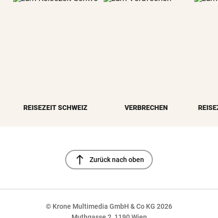
REISEZEIT SCHWEIZ
VERBRECHEN
REISE
north
Zurück nach oben
© Krone Multimedia GmbH & Co KG 2026
Muthgasse 2, 1190 Wien