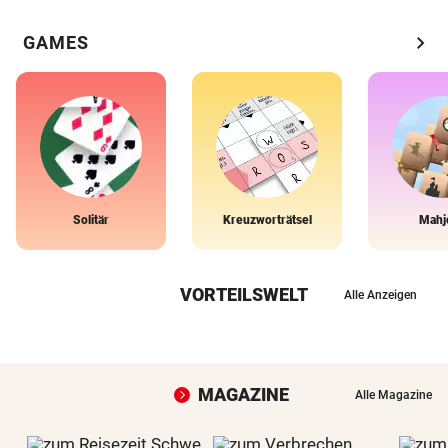
chevron_right
GAMES
Solitär
Kreuzworträtsel
Mahj
VORTEILSWELT
Alle Anzeigen
MAGAZINE
Alle Magazine