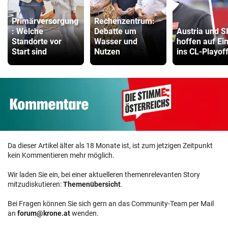
Primärversorgung
Rechenzentrum:
: Welche
Debatte um
Austria und 
Standorte vor
Wasser und
hoffen auf Ei
Start sind
Nutzen
ins CL-Playof
Da dieser Artikel älter als 18 Monate ist, ist zum jetzigen Zeitpunkt
kein Kommentieren mehr möglich.
Wir laden Sie ein, bei einer aktuelleren themenrelevanten Story
mitzudiskutieren:
Themenübersicht
.
Bei Fragen können Sie sich gern an das Community-Team per Mail
an
forum@krone.at
wenden.