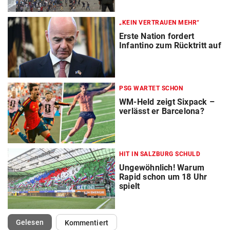
„KEIN VERTRAUEN MEHR“
Erste Nation fordert
Infantino zum Rücktritt auf
PSG WARTET SCHON
WM-Held zeigt Sixpack –
verlässt er Barcelona?
HIT IN SALZBURG SCHULD
Ungewöhnlich! Warum
Rapid schon um 18 Uhr
spielt
(ausgewählt)
Gelesen
Kommentiert