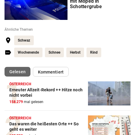
mit Moped in
Schottergrube
Ähnliche Themen
Schwaz
Wochenende
Schnee
Herbst
Rind
(ausgewählt)
Gelesen
Kommentiert
ÖSTERREICH
Erneuter Allzeit-Rekord ++ Hitze noch
nicht vorbei
158.279
mal gelesen
ÖSTERREICH
Das waren die heißesten Orte ++ So
geht es weiter