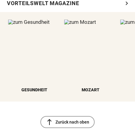
chevron_right
VORTEILSWELT MAGAZINE
GESUNDHEIT
MOZART
north
Zurück nach oben