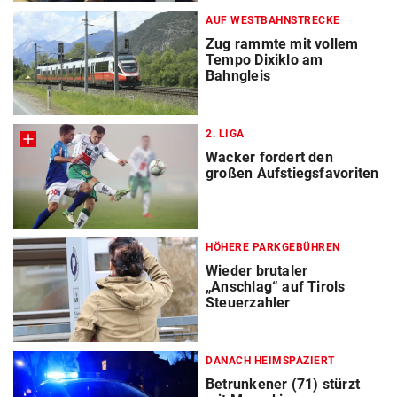
AUF WESTBAHNSTRECKE
Zug rammte mit vollem
Tempo Dixiklo am
Bahngleis
2. LIGA
Wacker fordert den
großen Aufstiegsfavoriten
HÖHERE PARKGEBÜHREN
Wieder brutaler
„Anschlag“ auf Tirols
Steuerzahler
DANACH HEIMSPAZIERT
Betrunkener (71) stürzt