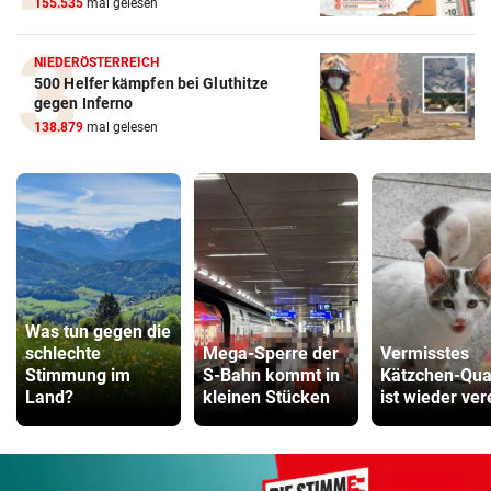
155.535
mal gelesen
NIEDERÖSTERREICH
500 Helfer kämpfen bei Gluthitze
gegen Inferno
138.879
mal gelesen
Was tun gegen die
schlechte
Mega-Sperre der
Vermisstes
Stimmung im
S-Bahn kommt in
Kätzchen-Quar
Land?
kleinen Stücken
ist wieder ver