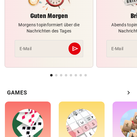
Guten Morgen
Br
Morgens topinformiert über die
Abends topin
Nachrichten des Tages
Nachrich
send
E-Mail
E-Mail
Abschicken
chevron_right
GAMES