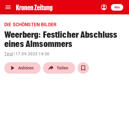
menu
account_circle
Navigation
Anmelden
Abo
close
Schließen
ein-/ausklappen
DIE SCHÖNSTEN BILDER
Abonnieren
Weerberg: Festlicher Abschluss
eines Almsommers
account_circle
arrow_right
Anmelden
Tirol
17.09.2023 19:30
pin_drop
arrow_right
Bundesland auswäh
Wien
play_arrow
Anhören
Teilen
bookmark
Merkliste
Suchbegriff
search
eingeben