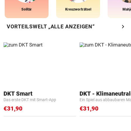
Solitär
Kreuzworträtsel
Mahj
chevron_right
VORTEILSWELT „ALLE ANZEIGEN“
DKT Smart
Das erste DKT mit Smart-App
Ein Spiel aus abbaubaren Ma
€31,90
€31,90