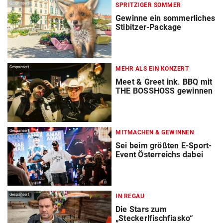
Gesponsert
SPRITZIGER SOMMER
Gewinne ein sommerliches
Stibitzer-Package
Gesponsert
MEHR ALS EIN KONZERT
Meet & Greet ink. BBQ mit
THE BOSSHOSS gewinnen
Gesponsert
MITMACHEN & GEWINNEN
Sei beim größten E-Sport-
Event Österreichs dabei
Gesponsert
IN REGAU
Die Stars zum
„Steckerlfischfiasko“