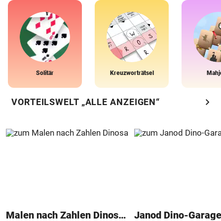
Solitär
Kreuzworträtsel
Mahj
chevron_right
VORTEILSWELT „ALLE ANZEIGEN“
Malen nach Zahlen Dinosaurier
Janod Dino-Garag