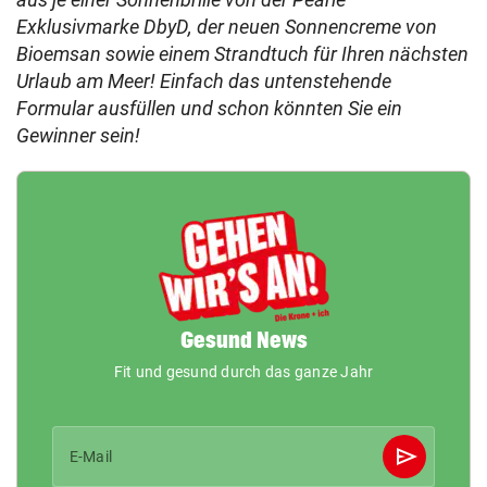
Exklusivmarke DbyD, der neuen Sonnencreme von
Bioemsan sowie einem Strandtuch für Ihren nächsten
Urlaub am Meer! Einfach das untenstehende
Formular ausfüllen und schon könnten Sie ein
Gewinner sein!
Gesund News
Fit und gesund durch das ganze Jahr
send
E-Mail
Abschicken