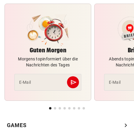
Guten Morgen
Br
Morgens topinformiert über die
Abends topin
Nachrichten des Tages
Nachrich
send
E-Mail
E-Mail
Abschicken
chevron_right
GAMES