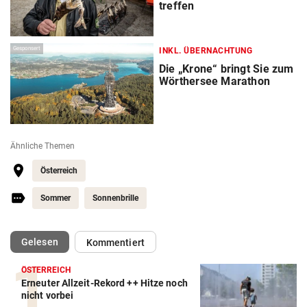
treffen
Gesponsert
INKL. ÜBERNACHTUNG
Die „Krone“ bringt Sie zum
Wörthersee Marathon
Ähnliche Themen
Österreich
Sommer
Sonnenbrille
(ausgewählt)
Gelesen
Kommentiert
ÖSTERREICH
Erneuter Allzeit-Rekord ++ Hitze noch
nicht vorbei