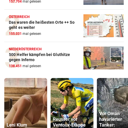
157.704
mal gelesen
ÖSTERREICH
Das waren die heißesten Orte ++ So
geht es weiter
155.031
mal gelesen
NIEDERÖSTERREICH
500 Helfer kämpfen bei Gluthitze
gegen Inferno
138.451
mal gelesen
Vor Oman
Reusser vor
havarierter
Leni Klum
Ventoux-Etappe
Tanker: