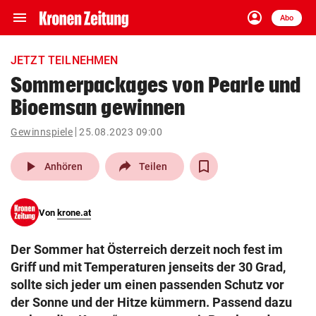
menu
account_circle
Navigation
Anmelden
Abo
close
Schließen
ein-/ausklappen
JETZT TEILNEHMEN
Abonnieren
Sommerpackages von Pearle und
Bioemsan gewinnen
account_circle
arrow_right
Anmelden
Gewinnspiele
25.08.2023 09:00
pin_drop
arrow_right
Bundesland auswäh
Wien
play_arrow
Anhören
Teilen
bookmark
Merkliste
Von
krone.at
Suchbegriff
search
Der Sommer hat Österreich derzeit noch fest im
eingeben
Griff und mit Temperaturen jenseits der 30 Grad,
sollte sich jeder um einen passenden Schutz vor
der Sonne und der Hitze kümmern. Passend dazu