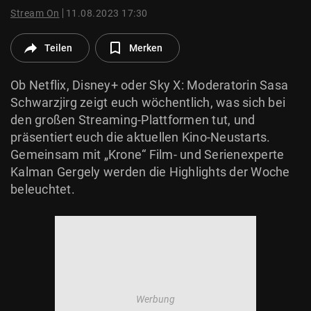
© Krone Multimedia GmbH & Co KG 2026
Stream On
11.08.2023 17:30
Muthgasse 2, 1190 Wien
Teilen
Merken
Ob Netflix, Disney+ oder Sky X: Moderatorin Sasa
Schwarzjirg zeigt euch wöchentlich, was sich bei
den großen Streaming-Plattformen tut, und
präsentiert euch die aktuellen Kino-Neustarts.
Gemeinsam mit „Krone“ Film- und Serienexperte
Kalman Gergely werden die Highlights der Woche
beleuchtet.