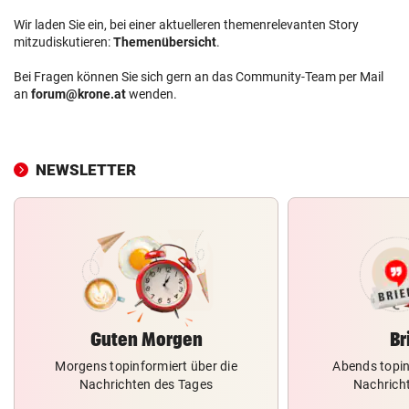
Wir laden Sie ein, bei einer aktuelleren themenrelevanten Story
mitzudiskutieren:
Themenübersicht
.
Bei Fragen können Sie sich gern an das Community-Team per Mail
an
forum@krone.at
wenden.
NEWSLETTER
Guten Morgen
Br
Morgens topinformiert über die
Abends topin
Nachrichten des Tages
Nachrich