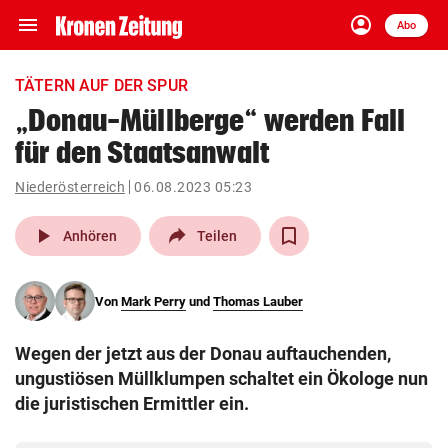
menu
account_circle
Navigation
Anmelden
Abo
close
Schließen
ein-/ausklappen
TÄTERN AUF DER SPUR
Abonnieren
„Donau-Müllberge“ werden Fall
für den Staatsanwalt
account_circle
arrow_right
Anmelden
Niederösterreich
06.08.2023 05:23
pin_drop
arrow_right
Bundesland auswäh
Wien
play_arrow
Anhören
Teilen
bookmark
Merkliste
Von
Mark Perry
und
Thomas Lauber
Suchbegriff
search
Wegen der jetzt aus der Donau auftauchenden,
eingeben
ungustiösen Müllklumpen schaltet ein Ökologe nun
die juristischen Ermittler ein.