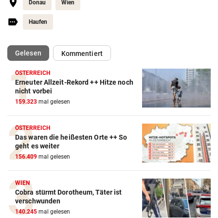
Donau
Wien
Haufen
(ausgewählt)
Gelesen
Kommentiert
ÖSTERREICH
Erneuter Allzeit-Rekord ++ Hitze noch
nicht vorbei
159.323
mal gelesen
ÖSTERREICH
Das waren die heißesten Orte ++ So
geht es weiter
156.409
mal gelesen
WIEN
Cobra stürmt Dorotheum, Täter ist
verschwunden
140.245
mal gelesen