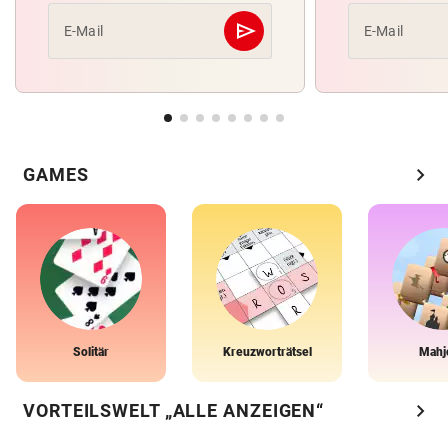
send
E-Mail
E-Mail
Abschicken
chevron_right
GAMES
Solitär
Kreuzworträtsel
Mahj
chevron_right
VORTEILSWELT „ALLE ANZEIGEN“