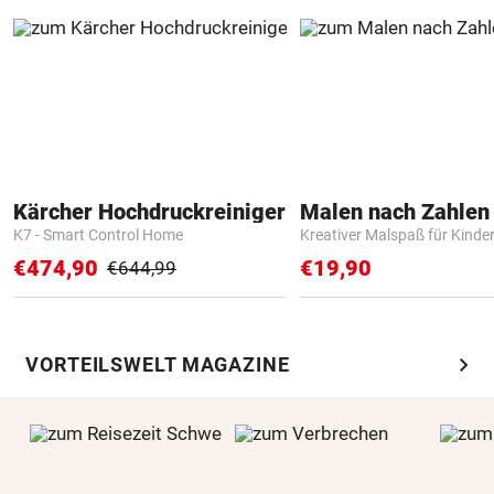
Kärcher Hochdruckreiniger
K7 - Smart Control Home
Kreativer Malspaß für Kinde
€474,90
€19,90
€644,99
chevron_right
VORTEILSWELT MAGAZINE