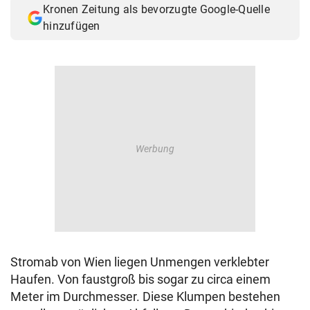
Kronen Zeitung als bevorzugte Google-Quelle
© Krone Multimedia GmbH & Co KG 2026
hinzufügen
Muthgasse 2, 1190 Wien
Stromab von Wien liegen Unmengen verklebter
Haufen. Von faustgroß bis sogar zu circa einem
Meter im Durchmesser. Diese Klumpen bestehen