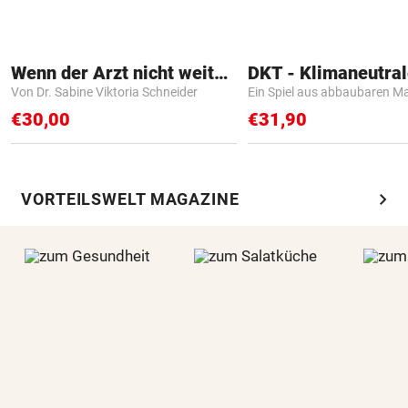
Wenn der Arzt nicht weiter weiß
Von Dr. Sabine Viktoria Schneider
Ein Spiel aus abbaubaren Ma
€30,00
€31,90
chevron_right
VORTEILSWELT MAGAZINE