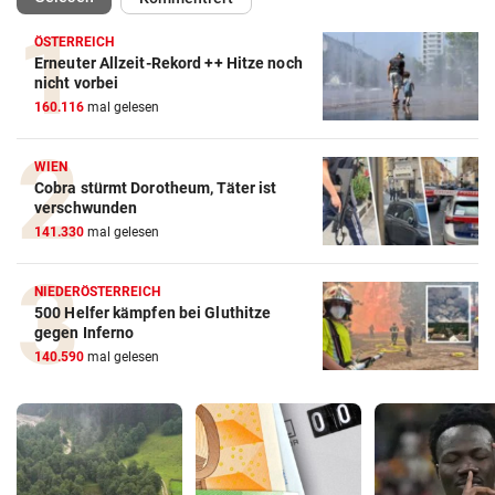
ÖSTERREICH
Erneuter Allzeit-Rekord ++ Hitze noch
nicht vorbei
160.116
mal gelesen
WIEN
Cobra stürmt Dorotheum, Täter ist
verschwunden
141.330
mal gelesen
NIEDERÖSTERREICH
500 Helfer kämpfen bei Gluthitze
gegen Inferno
140.590
mal gelesen