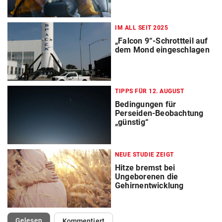
IM ALL SEIT 2025
„Falcon 9“-Schrottteil auf
dem Mond eingeschlagen
TIPPS FÜR 12. AUGUST
Bedingungen für
Perseiden-Beobachtung
„günstig“
NEUE STUDIE ZEIGT
Hitze bremst bei
Ungeborenen die
Gehirnentwicklung
(ausgewählt)
Gelesen
Kommentiert