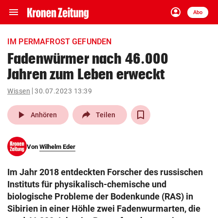
menu
account_circle
Navigation
Anmelden
Abo
close
Schließen
ein-/ausklappen
IM PERMAFROST GEFUNDEN
Abonnieren
Fadenwürmer nach 46.000
Jahren zum Leben erweckt
account_circle
arrow_right
Anmelden
Wissen
30.07.2023 13:39
pin_drop
arrow_right
Bundesland auswäh
Wien
play_arrow
Anhören
Teilen
bookmark
Merkliste
Von
Wilhelm Eder
Suchbegriff
search
Im Jahr 2018 entdeckten Forscher des russischen
eingeben
Instituts für physikalisch-chemische und
biologische Probleme der Bodenkunde (RAS) in
Sibirien in einer Höhle zwei Fadenwurmarten, die