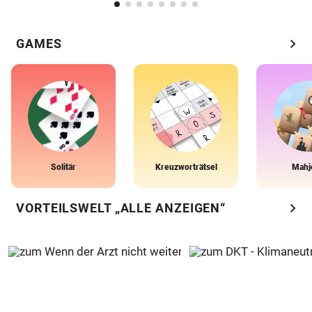
chevron_right
GAMES
Solitär
Kreuzworträtsel
Mahj
chevron_right
VORTEILSWELT „ALLE ANZEIGEN“