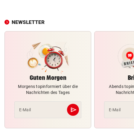
NEWSLETTER
Guten Morgen
Br
Morgens topinformiert über die
Abends topin
Nachrichten des Tages
Nachrich
send
E-Mail
E-Mail
Abschicken