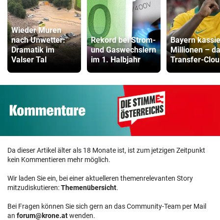
Wieder Muren
nach Unwetter:
Rekord bei Strom-
Bayern kassie
Dramatik im
und Gaswechslern
Millionen – d
Valser Tal
im 1. Halbjahr
Transfer-Clou
Da dieser Artikel älter als 18 Monate ist, ist zum jetzigen Zeitpunkt
kein Kommentieren mehr möglich.
Wir laden Sie ein, bei einer aktuelleren themenrelevanten Story
mitzudiskutieren:
Themenübersicht
.
Bei Fragen können Sie sich gern an das Community-Team per Mail
an
forum@krone.at
wenden.