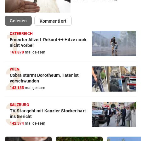
(ausgewählt)
Gelesen
Kommentiert
ÖSTERREICH
Erneuter Allzeit-Rekord ++ Hitze noch
nicht vorbei
161.870
mal gelesen
WIEN
Cobra stürmt Dorotheum, Täter ist
verschwunden
143.185
mal gelesen
SALZBURG
TV-Star geht mit Kanzler Stocker hart
ins Gericht
142.374
mal gelesen