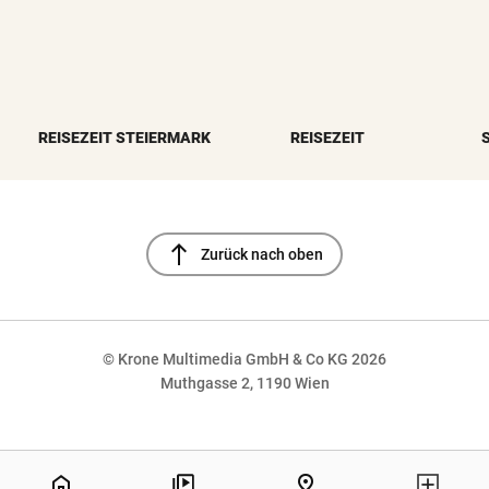
REISEZEIT STEIERMARK
REISEZEIT
north
Zurück nach oben
© Krone Multimedia GmbH & Co KG 2026
Muthgasse 2, 1190 Wien
NaN%
home
pin_drop