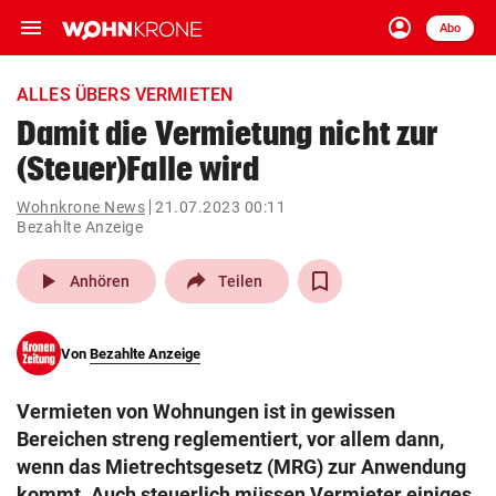
menu
account_circle
Navigation
Anmelden
Abo
close
Schließen
ein-/ausklappen
ALLES ÜBERS VERMIETEN
Abonnieren
Damit die Vermietung nicht zur
(Steuer)Falle wird
account_circle
arrow_right
Anmelden
Wohnkrone News
21.07.2023 00:11
Bezahlte Anzeige
pin_drop
arrow_right
Bundesland auswäh
Wien
play_arrow
Anhören
Teilen
bookmark
Merkliste
Von
Bezahlte Anzeige
Suchbegriff
search
eingeben
Vermieten von Wohnungen ist in gewissen
Bereichen streng reglementiert, vor allem dann,
wenn das Mietrechtsgesetz (MRG) zur Anwendung
kommt. Auch steuerlich müssen Vermieter einiges