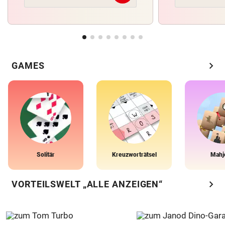
chevron_right
GAMES
Solitär
Kreuzworträtsel
Mahj
chevron_right
VORTEILSWELT „ALLE ANZEIGEN“