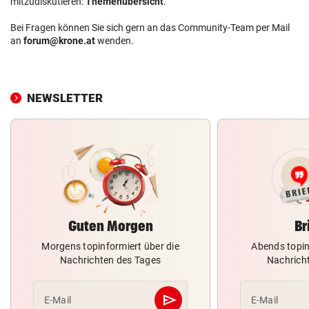
mitzudiskutieren:
Themenübersicht
.
Bei Fragen können Sie sich gern an das Community-Team per Mail
an
forum@krone.at
wenden.
NEWSLETTER
Guten Morgen
Br
Morgens topinformiert über die
Abends topin
Nachrichten des Tages
Nachrich
send
E-Mail
E-Mail
Abschicken