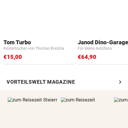
Tom Turbo
Janod Dino-Garag
Kinderbücher von Thomas Brezina
Für kleine Autofans
€15,00
€64,90
chevron_right
VORTEILSWELT MAGAZINE