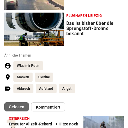
FLUGHAFEN LEIPZIG
Das ist bisher über die
Sprengstoff-Drohne
bekannt
Ähnliche Themen
Wladimir Putin
Moskau
Ukraine
Abbruch
Aufstand
Angst
(ausgewählt)
Gelesen
Kommentiert
ÖSTERREICH
Erneuter Allzeit-Rekord ++ Hitze noch