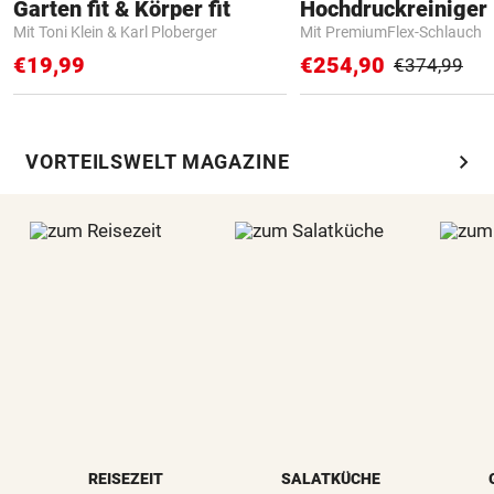
Garten fit & Körper fit
Hochdruckreiniger 
Mit Toni Klein & Karl Ploberger
Mit PremiumFlex-Schlauch
€19,99
€254,90
€374,99
chevron_right
VORTEILSWELT MAGAZINE
REISEZEIT
SALATKÜCHE