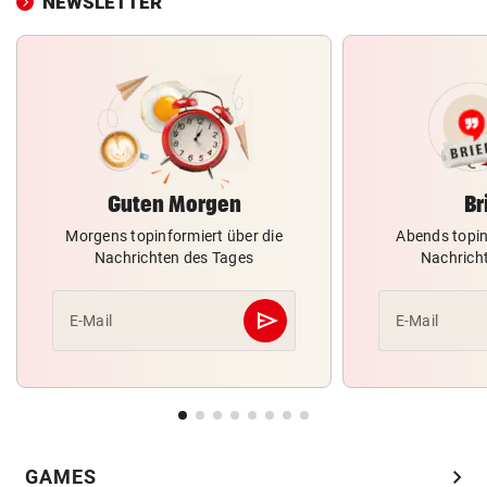
NEWSLETTER
Guten Morgen
Br
Morgens topinformiert über die
Abends topin
Nachrichten des Tages
Nachrich
send
E-Mail
E-Mail
Abschicken
chevron_right
GAMES