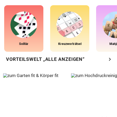
Solitär
Kreuzworträtsel
Mahj
chevron_right
VORTEILSWELT „ALLE ANZEIGEN“