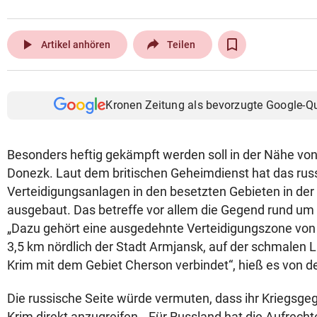
play_arrow
Artikel anhören
Teilen
Kronen Zeitung als bevorzugte Google-Q
Besonders heftig gekämpft werden soll in der Nähe vo
Donezk. Laut dem britischen Geheimdienst hat das russ
Verteidigungsanlagen in den besetzten Gebieten in der
ausgebaut. Das betreffe vor allem die Gegend rund um 
„Dazu gehört eine ausgedehnte Verteidigungszone von
3,5 km nördlich der Stadt Armjansk, auf der schmalen L
Krim mit dem Gebiet Cherson verbindet“, hieß es von d
Die russische Seite würde vermuten, dass ihr Kriegsgegn
Krim direkt anzugreifen. „Für Russland hat die Aufrecht