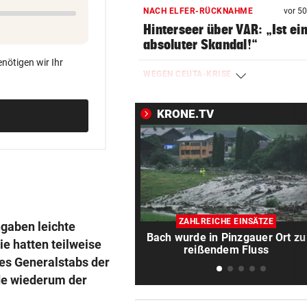
NACH ELFER-RÜCKNAHME
vor 5
Hinterseer über VAR: „Ist ei
absoluter Skandal!“
nötigen wir Ihr
WEGEN CEUTA-KRISE
Spanien kontert: Jetzt
Grenzkontrollen für Italien
KRONE.TV
SONNTAG NOCH IM KASTEN
Klubs aus Holland und Italie
locken WAC-Goalie
BEI BARESI-ABSCHIED
Brasilien-Legende schockt 
ZAHLREICHE EINSÄTZE
ngaben leichte
mit Mallet-Finger
Bach wurde in Pinzgauer Ort zu
e hatten teilweise
reißendem Fluss
des Generalstabs der
KIND UND PARTNER TOT
rde wiederum der
Traktor-Unglück: Mutter (36
meldet sich zu Wort