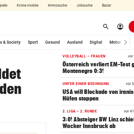
piele
Krone mobile
Immosuche
Jobsuche
Bazar
search
account_circle
Menü aufklappen
Suchen
s & Society
Sport
Gesund
Ausland
Digital
Motor
Wir
VOLLEYBALL – FRAUEN
vor
len
Österreich verliert EM-Test
ldet
Montenegro 0:3!
üden
UNTER EINER BEDINGUNG
vor 
USA will Blockade von irani
Häfen stoppen
2. LIGA – 2. RUNDE
vor 4
3:0! Absteiger BW Linz schie
Wacker Innsbruck ab