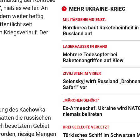
“, hieß es weiter. An
MEHR UKRAINE-KRIEG
FUSSBALL-FANS FEIERN
dem weiter heftig
Hochgefühle dank Comebac
MILITÄRGEHEIMDIENST:
entlicht seit
eines Kult-Sponsors
Nordkorea baut Raketeneinheit in
 Kriegsverlauf. Der
Russland auf
LIEFERING VERLIERT
LAGERHÄUSER IN BRAND
Enttäuschende Zweitliga-
Mehrere Todesopfer bei
Rückkehr nach Grödig
Raketenangriffen auf Kiew
2. LIGA – 2. RUNDE
ZIVILISTEN IM VISIER
Fehlstart komplett! Nächste 
Selenskyj wirft Russland „Drohnen
für St. Pölten
Safari“ vor
WANDERER AUSGEFLOGEN
„MÄRCHEN GEHÖRT“
Wieder Muren nach Unwette
Ex-Armeechef: Ukraine wird NAT
örung des Kachowka-
Dramatik im Valser Tal
niemals beitreten
tten die russischen
ch besetztem Gebiet
DREI SEELEUTE VERLETZT
IN GREENSBORO
worden, riesige Mengen
Türkisches Schiff im Schwarzen 
Straka verpasst bei PGA-Tur