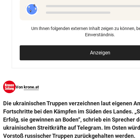
© Krone Multimedia GmbH & Co KG 2026
Muthgasse 2, 1190 Wien
Um Ihnen folgenden externen Inhalt zeigen zu können, be
Einverständnis.
Anzeigen
Von
krone.at
Die ukrainischen Truppen verzeichnen laut eigenen A
Fortschritte bei den Kämpfen im Süden des Landes. „Si
Erfolg, sie gewinnen an Boden“, schrieb ein Sprecher 
ukrainischen Streitkräfte auf Telegram. Im Osten wü
Vorstoß russischer Truppen zurückgehalten werden.