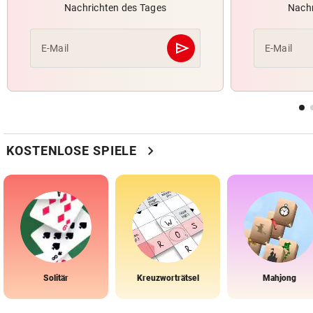
Nachrichten des Tages
Nachr
send
E-Mail
E-Mail
Abschicken
chevron_right
KOSTENLOSE SPIELE
Solitär
Kreuzworträtsel
Mahjong