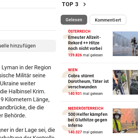
chevron_right
TOP 3
STRATEGIE FEHLT
Schutz vor Drohnen? Österr
(ausgewählt)
Gelesen
Kommentiert
hat keinen Plan
ÖSTERREICH
LÄNDLE-KICKER SIEGEN
Erneuter Allzeit-
Rekord ++ Hitze
3:1 nach 0:1! Altach dreht De
uelle hinzufügen
noch nicht vorbei
gegen WSG Tirol
159.826
mal gelesen
KRITIK AUS POLITIK
n Lyman in der Region
WIEN
Theater stellt Planschbecke
ische Militär seine
Cobra stürmt
300.000 Euro auf
Dorotheum, Täter ist
 Ukraine weiter
verschwunden
die Halbinsel Krim.
NACH WIEN AUF MYKONOS
140.931
mal gelesen
 9 Kilometern Länge,
Luxus am Meer! Sabalenka
andbrücke, die die
gewährt private Einblicke
NIEDERÖSTERREICH
500 Helfer kämpfen
er Behörde.
bei Gluthitze gegen
„IHR SEID DER HAMMER!“
Inferno
er in der Lage sei, die
Feuerwehr befreite Kalb aus
140.327
mal gelesen
misslicher Lage
erhaltung der Kontrolle