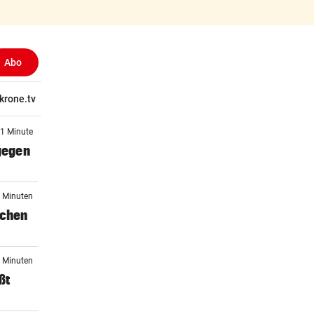
Abo
tschaft
krone.tv
Wissen
Gericht
Kolumnen
Freizeit
Reise
Ti
 1 Minute
 gegen
5 Minuten
schen
1 Minuten
ßt