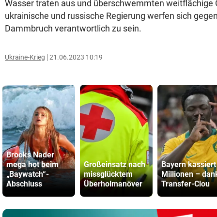
Wasser traten aus und überschwemmten weitflächige G
ukrainische und russische Regierung werfen sich gegens
Dammbruch verantwortlich zu sein.
Ukraine-Krieg
21.06.2023 10:19
Brooks Nader
mega hot beim
Großeinsatz nach
Bayern kassiert
„Baywatch“-
missglücktem
Millionen – dan
Abschluss
Überholmanöver
Transfer-Clou