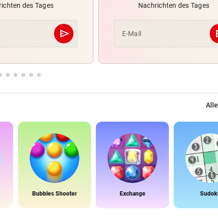
ichten des Tages
Nachrichten des Tages
send
s
E-Mail
Abschicken
Alle
Bubbles Shooter
Exchange
Sudok