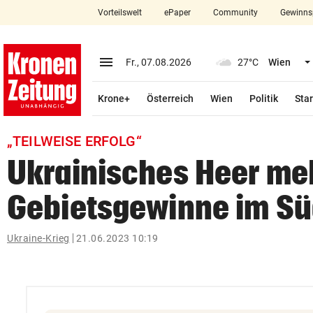
Vorteilswelt
ePaper
Community
Gewinns
close
Schließen
menu
Menü aufklappen
Fr., 07.08.2026
27°C
Wien
Abonnieren
Krone+
Österreich
Wien
Politik
Star
account_circle
arrow_right
Anmelden
„TEILWEISE ERFOLG“
pin_drop
arrow_right
Bundesland auswäh
Wien
Ukrainisches Heer me
bookmark
Merkliste
Gebietsgewinne im S
Suchbegriff
Ukraine-Krieg
21.06.2023 10:19
search
eingeben