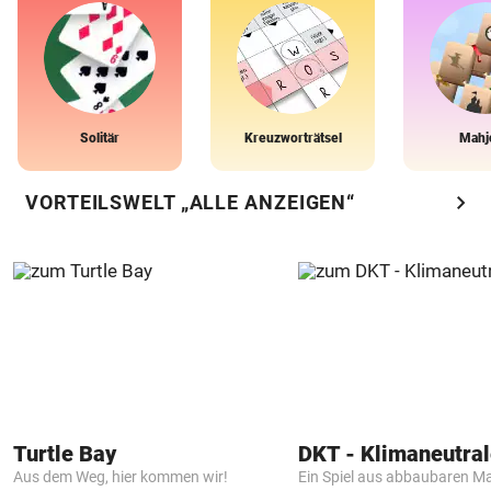
Solitär
Kreuzworträtsel
Mahj
chevron_right
VORTEILSWELT „ALLE ANZEIGEN“
Turtle Bay
Aus dem Weg, hier kommen wir!
Ein Spiel aus abbaubaren Ma