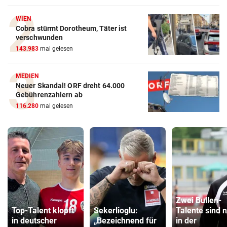
WIEN
Cobra stürmt Dorotheum, Täter ist
verschwunden
143.983
mal gelesen
MEDIEN
Neuer Skandal! ORF dreht 64.000
Gebührenzahlern ab
116.280
mal gelesen
Zwei Bullen-
Top-Talent klopft
Sekerlioglu:
Talente sind 
in deutscher
„Bezeichnend für
in der