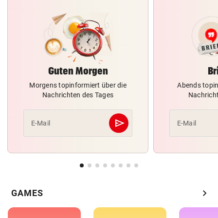
Guten Morgen
Br
Morgens topinformiert über die
Abends topin
Nachrichten des Tages
Nachrich
send
E-Mail
E-Mail
Abschicken
chevron_right
GAMES