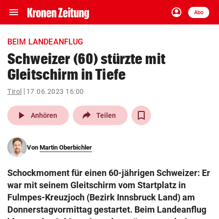
menu
account_circle
Navigation
Anmelden
Abo
close
Schließen
ein-/ausklappen
BEIM LANDEANFLUG
Abonnieren
Schweizer (60) stürzte mit
Gleitschirm in Tiefe
account_circle
arrow_right
Anmelden
Tirol
17.06.2023 16:00
pin_drop
arrow_right
Bundesland auswäh
Wien
play_arrow
Anhören
Teilen
bookmark
Merkliste
Von
Martin Oberbichler
Suchbegriff
search
Schockmoment für einen 60-jährigen Schweizer: Er
eingeben
war mit seinem Gleitschirm vom Startplatz in
Fulmpes-Kreuzjoch (Bezirk Innsbruck Land) am
Donnerstagvormittag gestartet. Beim Landeanflug