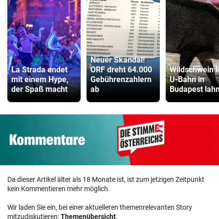
Neuer Skandal!
La Strada endet
ORF dreht 64.000
Wildschwein l
mit einem Hype,
Gebührenzahlern
U-Bahn in
der Spaß macht
ab
Budapest lah
Da dieser Artikel älter als 18 Monate ist, ist zum jetzigen Zeitpunkt
kein Kommentieren mehr möglich.
Wir laden Sie ein, bei einer aktuelleren themenrelevanten Story
mitzudiskutieren:
Themenübersicht
.