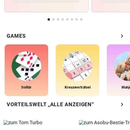
chevron_right
GAMES
Solitär
Kreuzworträtsel
Mahj
chevron_right
VORTEILSWELT „ALLE ANZEIGEN“