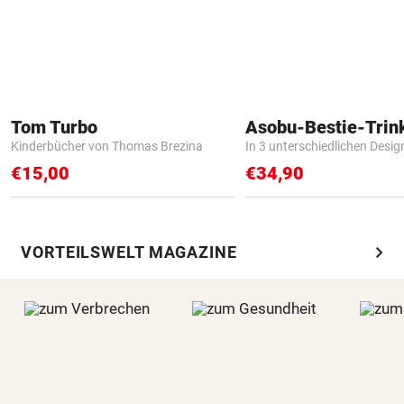
Tom Turbo
Asobu-Bestie-Trin
Kinderbücher von Thomas Brezina
In 3 unterschiedlichen Desig
€15,00
€34,90
chevron_right
VORTEILSWELT MAGAZINE