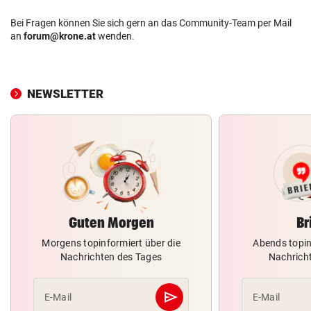
Bei Fragen können Sie sich gern an das Community-Team per Mail
an
forum@krone.at
wenden.
NEWSLETTER
Guten Morgen
Br
Morgens topinformiert über die
Abends topin
Nachrichten des Tages
Nachrich
send
E-Mail
E-Mail
Abschicken