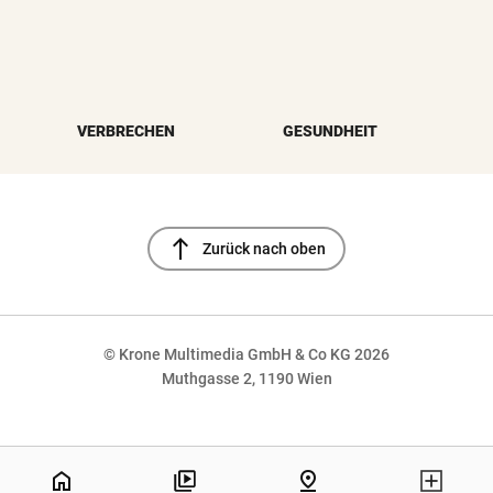
VERBRECHEN
GESUNDHEIT
north
Zurück nach oben
© Krone Multimedia GmbH & Co KG 2026
Muthgasse 2, 1190 Wien
NaN%
home
pin_drop