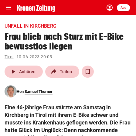
menu
account_circle
Navigation
Anmelden
Abo
close
Schließen
ein-/ausklappen
UNFALL IN KIRCHBERG
Abonnieren
Frau blieb nach Sturz mit E-Bike
bewusstlos liegen
account_circle
arrow_right
Anmelden
Tirol
10.06.2023 20:05
pin_drop
arrow_right
Bundesland auswäh
Wien
play_arrow
Anhören
Teilen
bookmark
Merkliste
Von
Samuel Thurner
Suchbegriff
search
Eine 46-jährige Frau stürzte am Samstag in
eingeben
Kirchberg in Tirol mit ihrem E-Bike schwer und
musste ins Krankenhaus geflogen werden. Die Frau
hatte Glück im Unglück: Denn nachkommende