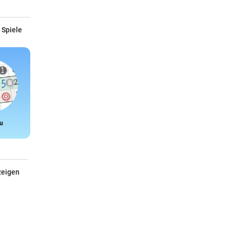
 Spiele
u
Snake
zeigen