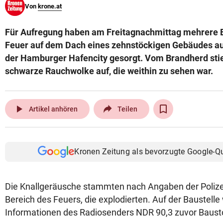
Von
krone.at
© Krone Multimedia GmbH & Co KG 2026
Muthgasse 2, 1190 Wien
Für Aufregung haben am Freitagnachmittag mehrere E
Feuer auf dem Dach eines zehnstöckigen Gebäudes auf
der Hamburger Hafencity gesorgt. Vom Brandherd stie
schwarze Rauchwolke auf, die weithin zu sehen war.
play_arrow
Artikel anhören
Teilen
Kronen Zeitung als bevorzugte Google-Q
Die Knallgeräusche stammten nach Angaben der Polize
Bereich des Feuers, die explodierten. Auf der Baustell
Informationen des Radiosenders NDR 90,3 zuvor Bausto