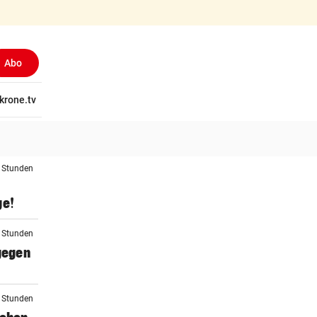
Abo
tschaft
krone.tv
Wissen
Gericht
Kolumnen
Freizeit
Reise
Ti
3 Stunden
ge!
4 Stunden
 gegen
4 Stunden