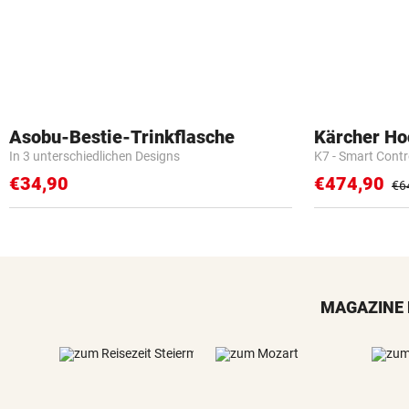
Asobu-Bestie-Trinkflasche
Kärcher Ho
In 3 unterschiedlichen Designs
K7 - Smart Cont
€34,90
€474,90
€6
MAGAZINE 