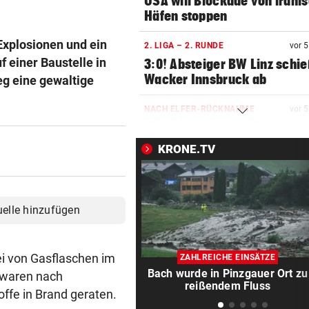
USA will Blockade von irani
Häfen stoppen
xplosionen und ein
2. LIGA – 2. RUNDE
vor 
 einer Baustelle in
3:0! Absteiger BW Linz schie
Wacker Innsbruck ab
g eine gewaltige
NACH ELFER-RÜCKNAHME
vor 
Hinterseer über VAR: „Ist ei
absoluter Skandal!“
KRONE.TV
WEGEN CEUTA-KRISE
vor 
Spanien kontert: Jetzt
Grenzkontrollen für Italien
uelle hinzufügen
SONNTAG NOCH IM KASTEN
vor 
Klubs aus Holland und Italie
i von Gasflaschen im
ZAHLREICHE EINSÄTZE
locken WAC-Goalie
Bach wurde in Pinzgauer Ort zu
e waren nach
reißendem Fluss
ffe in Brand geraten.
BEI BARESI-ABSCHIED
vor 