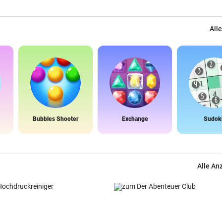
Alle
Bubbles Shooter
Exchange
Sudok
Alle An