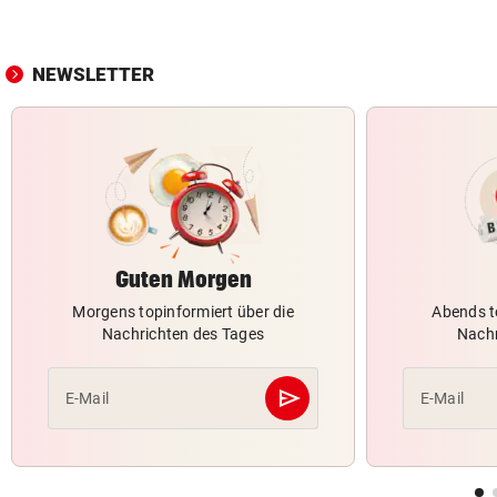
NEWSLETTER
Guten Morgen
Morgens topinformiert über die
Abends t
Nachrichten des Tages
Nachr
send
E-Mail
E-Mail
Abschicken