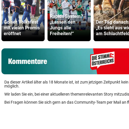
Rapids System?
Golser Volksfest
„Lassen den
Der Tag danach
mit vielen Promis
Jungs alle
„Es sieht aus wi
eröffnet
Freiheiten!“
am Schlachtfel
Da dieser Artikel älter als 18 Monate ist, ist zum jetzigen Zeitpunkt k
möglich.
Wir laden Sie ein, bei einer aktuelleren themenrelevanten Story mitzudi
Bei Fragen können Sie sich gern an das Community-Team per Mail an