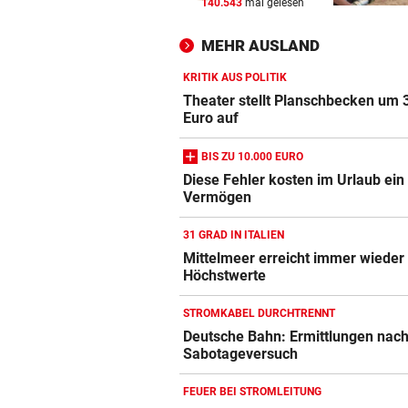
140.543
mal gelesen
WANDERER AUSGEFLOGEN
vor 
Wieder Muren nach Unwette
MEHR AUSLAND
Dramatik im Valser Tal
KRITIK AUS POLITIK
IN GREENSBORO
vor 
Theater stellt Planschbecken um 
Straka verpasst bei PGA-Tur
Euro auf
den Cut vorzeitig
BIS ZU 10.000 EURO
SCHRIEB WM-GESCHICHTE
vor 
Diese Fehler kosten im Urlaub ein
Vermögen
Bayern kassiert Millionen – 
Transfer-Clou
31 GRAD IN ITALIEN
Mittelmeer erreicht immer wieder
Höchstwerte
STROMKABEL DURCHTRENNT
Deutsche Bahn: Ermittlungen nac
Sabotageversuch
FEUER BEI STROMLEITUNG