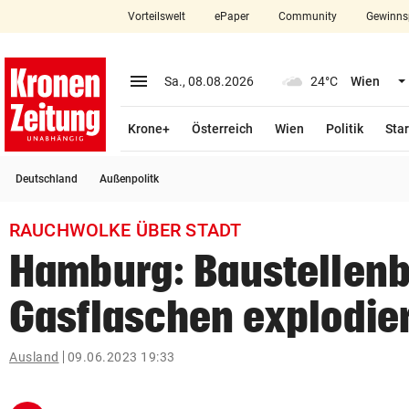
Vorteilswelt
ePaper
Community
Gewinns
close
Schließen
menu
Menü aufklappen
Sa., 08.08.2026
24°C
Wien
Abonnieren
Krone+
Österreich
Wien
Politik
Star
account_circle
arrow_right
Anmelden
Deutschland
Außenpolitk
pin_drop
arrow_right
Bundesland auswäh
Wien
RAUCHWOLKE ÜBER STADT
bookmark
Merkliste
Hamburg: Baustellenb
Gasflaschen explodie
Suchbegriff
search
eingeben
Ausland
09.06.2023 19:33