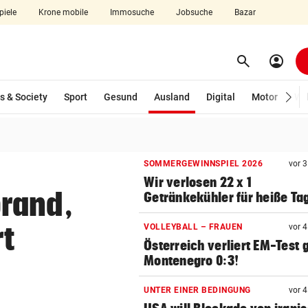
piele
Krone mobile
Immosuche
Jobsuche
Bazar
search
account_circle
Menü aufklappen
Suchen
(ausgewählt)
s & Society
Sport
Gesund
Ausland
Digital
Motor
Wir
len
SOMMERGEWINNSPIEL 2026
vor 
Wir verlosen 22 x 1
rand,
Getränkekühler für heiße Ta
rt
VOLLEYBALL – FRAUEN
vor 
Österreich verliert EM-Test
Montenegro 0:3!
UNTER EINER BEDINGUNG
vor 