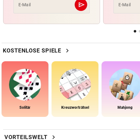
send
E-Mail
E-Mail
Abschicken
chevron_right
KOSTENLOSE SPIELE
Solitär
Kreuzworträtsel
Mahjong
chevron_right
VORTEILSWELT