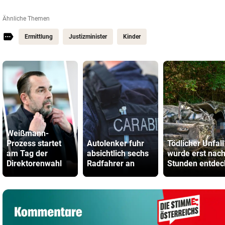
Ähnliche Themen
Ermittlung
Justizminister
Kinder
Weißmann-
Prozess startet
Autolenker fuhr
Tödlicher Unfall
am Tag der
absichtlich sechs
wurde erst nac
Direktorenwahl
Radfahrer an
Stunden entdec