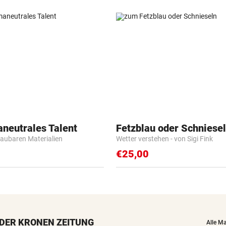
aneutrales Talent
Fetzblau oder Schniese
baubaren Materialien
Wetter verstehen - von Sigi Fink
€25,00
DER KRONEN ZEITUNG
Alle M