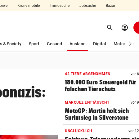
piele
Krone mobile
Immosuche
Jobsuche
Bazar
search
account_circle
Menü aufklappen
Suchen
(ausgewählt)
s & Society
Sport
Gesund
Ausland
Digital
Motor
Wir
len
42 TIERE ABGENOMMEN
vor 
180.000 Euro Steuergeld für
eonazis:
falschen Tierschutz
MARQUEZ ENTTÄUSCHT
vor 
MotoGP: Martin holt sich
Sprintsieg in Silverstone
UNGLÜCKLICH
vor 1