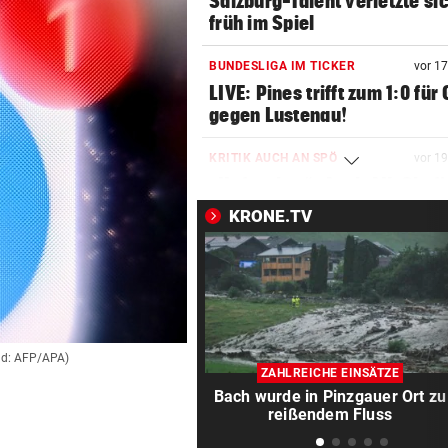
Salzburg-Talent verletzte si
früh im Spiel
BUNDESLIGA IM TICKER
vor 1
LIVE: Pines trifft zum 1:0 für
gegen Lustenau!
KRITIK AUCH AN SPÖ
vor 1
„Unfassbar“: Auch AK-Chefi
über Stocker empört
KRONE.TV
NEUE REGIONALLIGA
vor 3
„In die Top-4 zu kommen, wi
immens schwer!“
BÖSE ERINNERUNGEN
vor 3
ild: AFP/APA)
Mure im Valsertal: „Hier zeig
ZAHLREICHE EINSÄTZE
Klimawandel“
Bach wurde in Pinzgauer Ort zu
reißendem Fluss
RISKANTES MANÖVER
vor 4