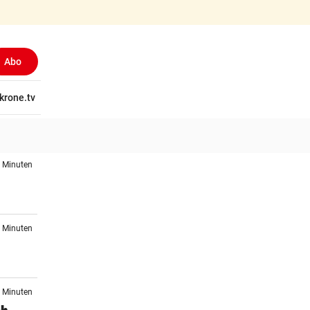
Abo
tschaft
krone.tv
Wissen
Gericht
Kolumnen
Freizeit
Reise
Ti
6 Minuten
9 Minuten
2 Minuten