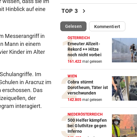
r wissen, dass sie im
Pool trotz Verbot gefüllt? Da
it Hinblick auf eine
chevron_right
TOP 3
kann teuer werden
(ausgewählt)
Gelesen
Kommentiert
AUFREGUNG IM NETZ
vor ein
Bikini-Fotos: Jetzt schießt E
em Messerangriff in
ÖSTERREICH
Rennfahrerin zurück
ein Mann in einem
Erneuter Allzeit-
Rekord ++ Hitze
ier Kinder im Alter
noch nicht vorbei
KRIZ-ZWITTKOVITS
vor ein
161.422
mal gelesen
Ruck-Nachfolgerin: „Es war 
eine Herrenrunde“
Schulangriffe. Im
WIEN
Schulen in Aracruz im
Cobra stürmt
HOT IM BIKINI
vor 
Dorotheum, Täter ist
n erschossen. Das
Irina Shayk beeindruckt mit
verschwunden
zeiquellen, der
krassen Bauchmuskeln
142.805
mal gelesen
gram interagiert.
CHANCE AUF 3. TITEL
vor 
NIEDERÖSTERREICH
Schwärzler dreht Partie und 
500 Helfer kämpfen
bei Gluthitze gegen
ins Finale ein
Inferno