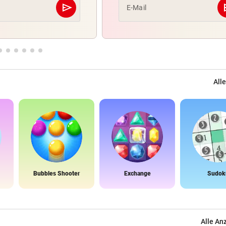
send
s
E-Mail
Abschicken
Alle
Bubbles Shooter
Exchange
Sudok
Alle An