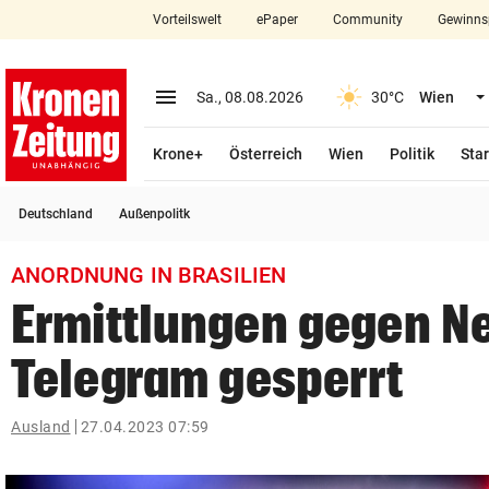
Vorteilswelt
ePaper
Community
Gewinns
close
Schließen
menu
Menü aufklappen
Sa., 08.08.2026
30°C
Wien
Abonnieren
Krone+
Österreich
Wien
Politik
Star
account_circle
arrow_right
Anmelden
Deutschland
Außenpolitk
pin_drop
arrow_right
Bundesland auswäh
Wien
ANORDNUNG IN BRASILIEN
bookmark
Merkliste
Ermittlungen gegen N
Telegram gesperrt
Suchbegriff
search
eingeben
Ausland
27.04.2023 07:59