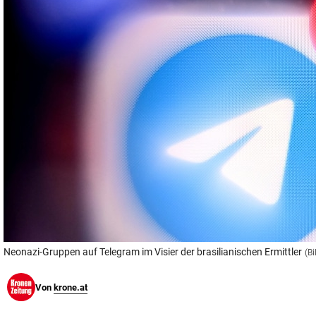
© Krone Multimedia GmbH & Co KG 2026
Muthgasse 2, 1190 Wien
Neonazi-Gruppen auf Telegram im Visier der brasilianischen Ermittler
(B
Von
krone.at