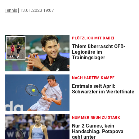
Tennis
13.01.2023 19:07
PLÖTZLICH MIT DABEI
Thiem überrascht ÖFB-
Legionäre im
Trainingslager
NACH HARTEM KAMPF
Erstmals seit April:
Schwärzler im Viertelfinale
NUMMER NEUN ZU STARK
Nur 2 Games, kein
Handschlag: Potapova
geht unter