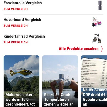
ZUM VERGLEICH
Hoverboard Vergleich
ZUM VERGLEICH
Kinderfahrrad Vergleich
ZUM VERGLEICH
Alle Produkte ansehen
Neuer Skanda
Motorradlenker
Bis zu 34 Grad:
ORF dreht 64
wurde in Teich
Temperaturen
Gebührenzahl
geschleudert: tot
ziehen wieder an
ab