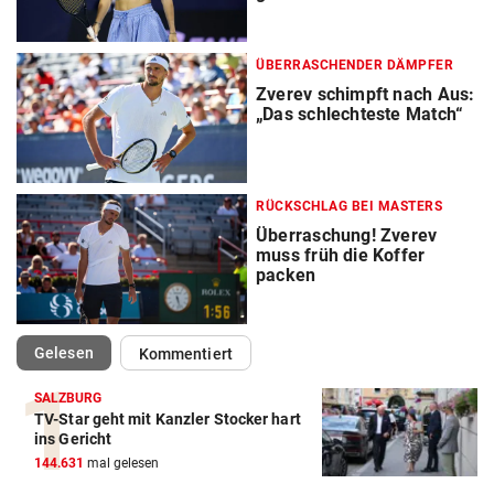
ÜBERRASCHENDER DÄMPFER
Zverev schimpft nach Aus:
„Das schlechteste Match“
RÜCKSCHLAG BEI MASTERS
Überraschung! Zverev
muss früh die Koffer
packen
(ausgewählt)
Gelesen
Kommentiert
SALZBURG
TV-Star geht mit Kanzler Stocker hart
Action-Cam Vergleich
ins Gericht
144.631
mal gelesen
ZUM VERGLEICH