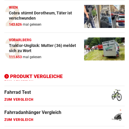
Crosstrainer Vergleich
WIEN
Cobra stürmt Dorotheum, Täter ist
ZUM VERGLEICH
verschwunden
143.626
mal gelesen
E-Bike Vergleich
ZUM VERGLEICH
VORARLBERG
Traktor-Unglück: Mutter (36) meldet
Elektro-Scooter Vergleich
sich zu Wort
ZUM VERGLEICH
111.653
mal gelesen
Ergometer Vergleich
ZUM VERGLEICH
PRODUKT VERGLEICHE
Fahrrad Test
ZUM VERGLEICH
Fahrradanhänger Vergleich
ZUM VERGLEICH
Faszienrolle Vergleich