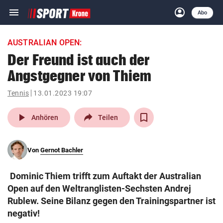
menu
account_circle
Navigation
Anmelden
Abo
close
Schließen
ein-/ausklappen
AUSTRALIAN OPEN:
Abonnieren
Der Freund ist auch der
Angstgegner von Thiem
account_circle
arrow_right
Anmelden
Tennis
13.01.2023 19:07
pin_drop
arrow_right
Bundesland auswäh
Wien
play_arrow
Anhören
Teilen
bookmark
Merkliste
Von
Gernot Bachler
Suchbegriff
search
Dominic Thiem trifft zum Auftakt der Australian
eingeben
Open auf den Weltranglisten-Sechsten Andrej
Rublew. Seine Bilanz gegen den Trainingspartner ist
negativ!