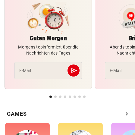
Guten Morgen
Br
Morgens topinformiert über die
Abends topin
Nachrichten des Tages
Nachrich
send
E-Mail
E-Mail
Abschicken
chevron_right
GAMES